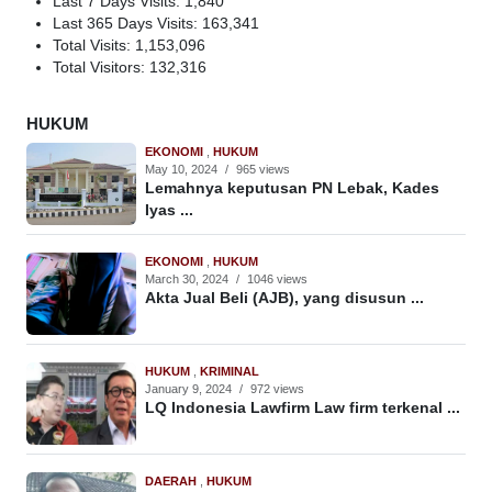
Last 7 Days Visits:
1,840
Last 365 Days Visits:
163,341
Total Visits:
1,153,096
Total Visitors:
132,316
HUKUM
EKONOMI
,
HUKUM
May 10, 2024
/
965 views
Lemahnya keputusan PN Lebak, Kades
Iyas ...
EKONOMI
,
HUKUM
March 30, 2024
/
1046 views
Akta Jual Beli (AJB), yang disusun ...
HUKUM
,
KRIMINAL
January 9, 2024
/
972 views
LQ Indonesia Lawfirm Law firm terkenal ...
DAERAH
,
HUKUM