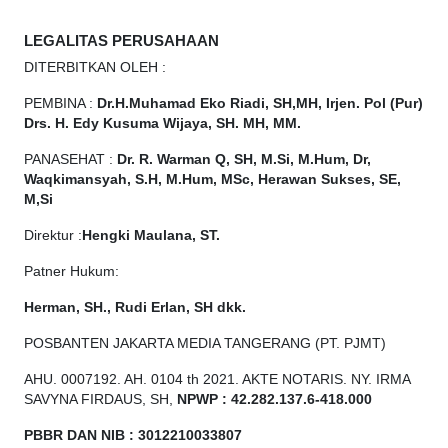
LEGALITAS PERUSAHAAN
DITERBITKAN OLEH :
PEMBINA :
Dr.H.Muhamad
Eko
Riadi, SH,MH, Irjen. Pol (Pur)
Drs. H. Edy Kusuma Wijaya, SH. MH, MM.
PANASEHAT :
Dr. R. Warman Q, SH, M.Si, M.Hum, Dr,
Waqkimansyah, S.H, M.Hum, MSc, Herawan Sukses, SE,
M,Si
Direktur :
Hengki Maulana, ST.
Patner Hukum:
Herman, SH., Rudi Erlan, SH dkk.
POSBANTEN JAKARTA MEDIA TANGERANG (PT. PJMT)
AHU. 0007192. AH. 0104 th 2021. AKTE NOTARIS. NY. IRMA
SAVYNA FIRDAUS, SH,
NPW
P
:
4
2.
282
.1
37
.6-418.000
PBBR DAN NIB
:
3012210033807