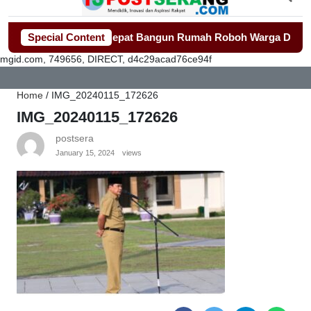
ngerang Gerak Cepat Bangun Rumah Roboh Warga Diterjang Put
Special Content
mgid.com, 749656, DIRECT, d4c29acad76ce94f
Home
/
IMG_20240115_172626
IMG_20240115_172626
postsera
January 15, 2024
views