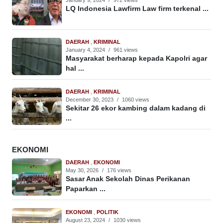
January 9, 2024
/
972 views
LQ Indonesia Lawfirm Law firm terkenal ...
DAERAH
,
KRIMINAL
January 4, 2024
/
961 views
Masyarakat berharap kepada Kapolri agar
hal ...
DAERAH
,
KRIMINAL
December 30, 2023
/
1060 views
Sekitar 26 ekor kambing dalam kadang di
...
EKONOMI
DAERAH
,
EKONOMI
May 30, 2026
/
176 views
Sasar Anak Sekolah Dinas Perikanan
Paparkan ...
EKONOMI
,
POLITIK
August 23, 2024
/
1030 views