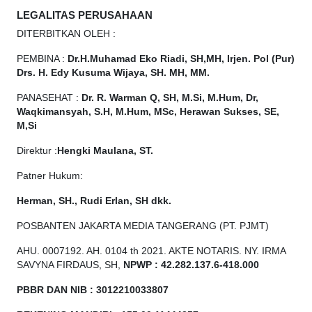
LEGALITAS PERUSAHAAN
DITERBITKAN OLEH :
PEMBINA :
Dr.H.Muhamad
Eko
Riadi, SH,MH, Irjen. Pol (Pur)
Drs. H. Edy Kusuma Wijaya, SH. MH, MM.
PANASEHAT :
Dr. R. Warman Q, SH, M.Si, M.Hum, Dr,
Waqkimansyah, S.H, M.Hum, MSc, Herawan Sukses, SE,
M,Si
Direktur :
Hengki Maulana, ST.
Patner Hukum:
Herman, SH., Rudi Erlan, SH dkk.
POSBANTEN JAKARTA MEDIA TANGERANG (PT. PJMT)
AHU. 0007192. AH. 0104 th 2021. AKTE NOTARIS. NY. IRMA
SAVYNA FIRDAUS, SH,
NPW
P
:
4
2.
282
.1
37
.6-418.000
PBBR DAN NIB
:
3012210033807