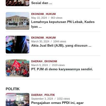
Sosial dan ...
EKONOMI
,
HUKUM
May 10, 2024
/
963 views
Lemahnya keputusan PN Lebak, Kades
Iyas ...
EKONOMI
,
HUKUM
March 30, 2024
/
1044 views
Akta Jual Beli (AJB), yang disusun ...
DAERAH
,
EKONOMI
March 9, 2024
/
1519 views
PT. PJM di demo karyawannya sendiri.
POLITIK
DAERAH
,
POLITIK
September 3, 2024
/
1032 views
Pengajakan ormas PPDI ini, agar