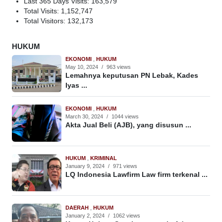
Last 365 Days Visits:
163,579
Total Visits:
1,152,747
Total Visitors:
132,173
HUKUM
EKONOMI
,
HUKUM
May 10, 2024
/
963 views
Lemahnya keputusan PN Lebak, Kades
Iyas ...
EKONOMI
,
HUKUM
March 30, 2024
/
1044 views
Akta Jual Beli (AJB), yang disusun ...
HUKUM
,
KRIMINAL
January 9, 2024
/
971 views
LQ Indonesia Lawfirm Law firm terkenal ...
DAERAH
,
HUKUM
January 2, 2024
/
1062 views