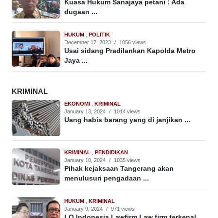
Kuasa Hukum Sanajaya petani : Ada
dugaan ...
HUKUM
,
POLITIK
December 17, 2023
/
1056 views
Usai sidang Pradilankan Kapolda Metro
Jaya ...
KRIMINAL
EKONOMI
,
KRIMINAL
January 13, 2024
/
1014 views
Uang habis barang yang di janjikan ...
KRIMINAL
,
PENDIDIKAN
January 10, 2024
/
1035 views
Pihak kejaksaan Tangerang akan
menulusuri pengadaan ...
HUKUM
,
KRIMINAL
January 9, 2024
/
971 views
LQ Indonesia Lawfirm Law firm terkenal ...