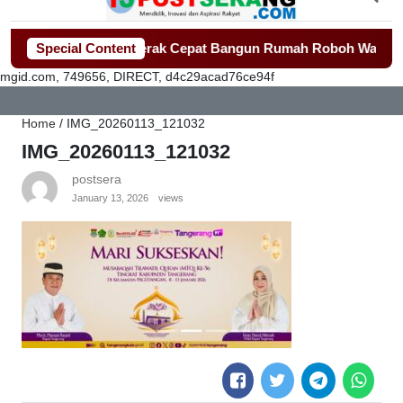
ti Tangerang Gerak Cepat Bangun Rumah Roboh Warga Diterjan
Special Content
mgid.com, 749656, DIRECT, d4c29acad76ce94f
Home
/
IMG_20260113_121032
IMG_20260113_121032
postsera
January 13, 2026
views