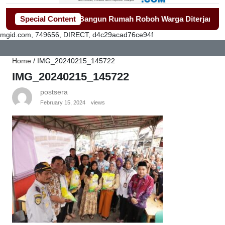
ng Gerak Cepat Bangun Rumah Roboh Warga Diterjang Puting B
Special Content
mgid.com, 749656, DIRECT, d4c29acad76ce94f
Home
/
IMG_20240215_145722
IMG_20240215_145722
postsera
February 15, 2024
views