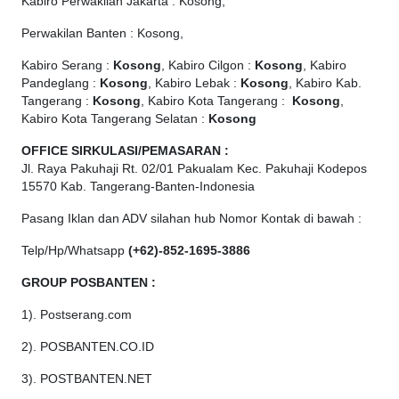
Kabiro Perwakilan Jakarta : Kosong,
Perwakilan Banten : Kosong,
Kabiro Serang :
Kosong
, Kabiro Cilgon :
Kosong
, Kabiro
Pandeglang :
Kosong
, Kabiro Lebak :
Kosong
, Kabiro Kab.
Tangerang :
Kosong
, Kabiro Kota Tangerang :
Kosong
,
Kabiro Kota Tangerang Selatan :
Kosong
OFFICE
SIRKULASI/PEMASARAN :
Jl. Raya Pakuhaji Rt. 02/01 Pakualam Kec. Pakuhaji Kodepos
15570 Kab. Tangerang-Banten-Indonesia
Pasang Iklan dan ADV silahan hub Nomor Kontak di bawah :
Telp/Hp/Whatsapp
(+62)-852-1695-3886
GROUP POSBANTEN :
1). Postserang.com
2). POSBANTEN.CO.ID
3). POSTBANTEN.NET