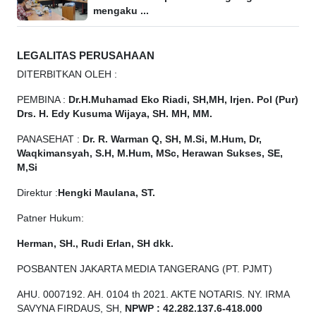
mengaku ...
LEGALITAS PERUSAHAAN
DITERBITKAN OLEH :
PEMBINA :
Dr.H.Muhamad
Eko
Riadi, SH,MH, Irjen. Pol (Pur)
Drs. H. Edy Kusuma Wijaya, SH. MH, MM.
PANASEHAT :
Dr. R. Warman Q, SH, M.Si, M.Hum, Dr,
Waqkimansyah, S.H, M.Hum, MSc, Herawan Sukses, SE,
M,Si
Direktur :
Hengki Maulana, ST.
Patner Hukum:
Herman, SH., Rudi Erlan, SH dkk.
POSBANTEN JAKARTA MEDIA TANGERANG (PT. PJMT)
AHU. 0007192. AH. 0104 th 2021. AKTE NOTARIS. NY. IRMA
SAVYNA FIRDAUS, SH,
NPW
P
:
4
2.
282
.1
37
.6-418.000