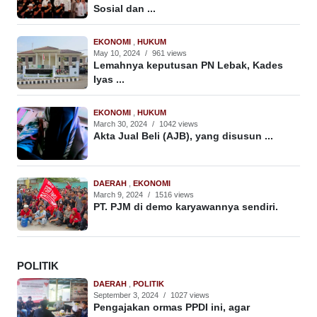
Sosial dan ...
EKONOMI
,
HUKUM
May 10, 2024
/
961 views
Lemahnya keputusan PN Lebak, Kades
Iyas ...
EKONOMI
,
HUKUM
March 30, 2024
/
1042 views
Akta Jual Beli (AJB), yang disusun ...
DAERAH
,
EKONOMI
March 9, 2024
/
1516 views
PT. PJM di demo karyawannya sendiri.
POLITIK
DAERAH
,
POLITIK
September 3, 2024
/
1027 views
Pengajakan ormas PPDI ini, agar