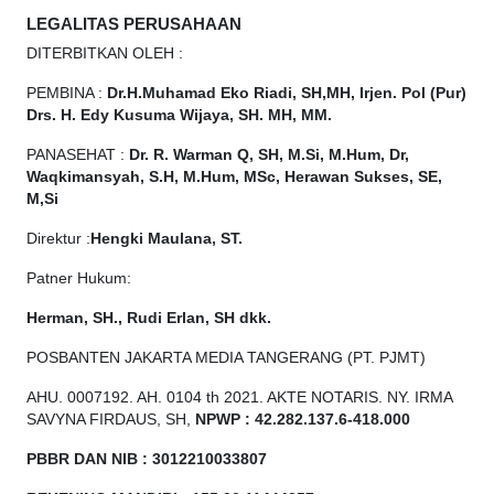
LEGALITAS PERUSAHAAN
DITERBITKAN OLEH :
PEMBINA :
Dr.H.Muhamad
Eko
Riadi, SH,MH, Irjen. Pol (Pur)
Drs. H. Edy Kusuma Wijaya, SH. MH, MM.
PANASEHAT :
Dr. R. Warman Q, SH, M.Si, M.Hum, Dr,
Waqkimansyah, S.H, M.Hum, MSc, Herawan Sukses, SE,
M,Si
Direktur :
Hengki Maulana, ST.
Patner Hukum:
Herman, SH., Rudi Erlan, SH dkk.
POSBANTEN JAKARTA MEDIA TANGERANG (PT. PJMT)
AHU. 0007192. AH. 0104 th 2021. AKTE NOTARIS. NY. IRMA
SAVYNA FIRDAUS, SH,
NPW
P
:
4
2.
282
.1
37
.6-418.000
PBBR DAN NIB
:
3012210033807