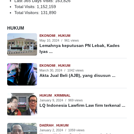
Last 365 Days Visits:
163,826
Total Visits:
1,152,159
Total Visitors:
131,890
HUKUM
EKONOMI
,
HUKUM
May 10, 2024
/
961 views
Lemahnya keputusan PN Lebak, Kades
Iyas ...
EKONOMI
,
HUKUM
March 30, 2024
/
1042 views
Akta Jual Beli (AJB), yang disusun ...
HUKUM
,
KRIMINAL
January 9, 2024
/
969 views
LQ Indonesia Lawfirm Law firm terkenal ...
DAERAH
,
HUKUM
January 2, 2024
/
1059 views