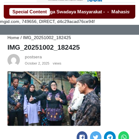
Media Dan Lembaga Swadaya Masyarakat
Special Content
-
-
Mahasiswa Kembali
mgid.com, 749656, DIRECT, d4c29acad76ce94f
Home
/
IMG_20251002_182425
IMG_20251002_182425
postsera
October 2, 2025
views