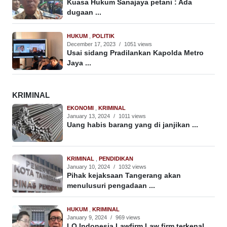
Kuasa Hukum Sanajaya petani : Ada
dugaan ...
HUKUM
,
POLITIK
December 17, 2023
/
1051 views
Usai sidang Pradilankan Kapolda Metro
Jaya ...
KRIMINAL
EKONOMI
,
KRIMINAL
January 13, 2024
/
1011 views
Uang habis barang yang di janjikan ...
KRIMINAL
,
PENDIDIKAN
January 10, 2024
/
1032 views
Pihak kejaksaan Tangerang akan
menulusuri pengadaan ...
HUKUM
,
KRIMINAL
January 9, 2024
/
969 views
LQ Indonesia Lawfirm Law firm terkenal ...