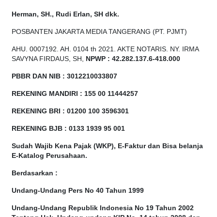
Herman, SH., Rudi Erlan, SH dkk.
POSBANTEN JAKARTA MEDIA TANGERANG (PT. PJMT)
AHU. 0007192. AH. 0104 th 2021. AKTE NOTARIS. NY. IRMA
SAVYNA FIRDAUS, SH,
NPW
P
:
4
2.
282
.1
37
.6-418.000
PBBR DAN NIB
:
3012210033807
REKENING MANDIRI : 155 00 11444257
REKENING BRI : 01200 100
3596301
REKENING BJB : 0133 1939 95 001
Sudah Wajib Kena Pajak (WKP), E-Faktur dan Bisa belanja
E-Katalog Perusahaan.
Berdasarkan
:
Undang-Undang Pers No 40 Tahun 1999
Undang-Undang Republik Indonesia No 19 Tahun 2002