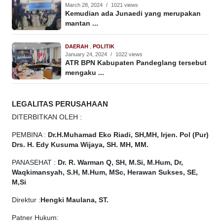
March 28, 2024
/
1021 views
Kemudian ada Junaedi yang merupakan
mantan ...
DAERAH
,
POLITIK
January 24, 2024
/
1022 views
ATR BPN Kabupaten Pandeglang tersebut
mengaku ...
LEGALITAS PERUSAHAAN
DITERBITKAN OLEH :
PEMBINA :
Dr.H.Muhamad
Eko
Riadi, SH,MH, Irjen. Pol (Pur)
Drs. H. Edy Kusuma Wijaya, SH. MH, MM.
PANASEHAT :
Dr. R. Warman Q, SH, M.Si, M.Hum, Dr,
Waqkimansyah, S.H, M.Hum, MSc, Herawan Sukses, SE,
M,Si
Direktur :
Hengki Maulana, ST.
Patner Hukum: