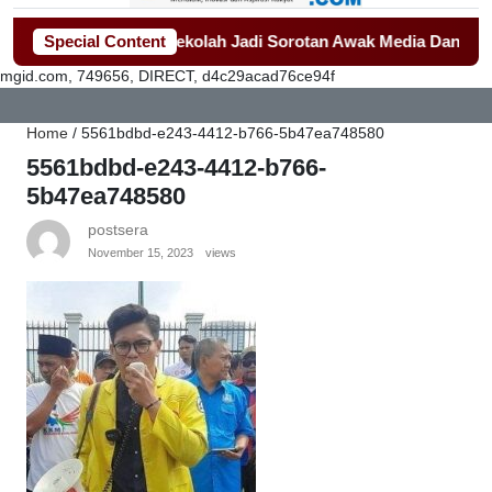
alan Seragam Sekolah Jadi Sorotan Awak Media Dan Lembaga 
Special Content
mgid.com, 749656, DIRECT, d4c29acad76ce94f
Home
/
5561bdbd-e243-4412-b766-5b47ea748580
5561bdbd-e243-4412-b766-
5b47ea748580
postsera
November 15, 2023
views