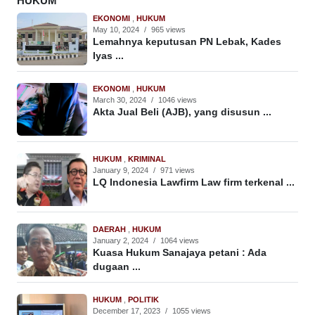
HUKUM
EKONOMI
,
HUKUM
May 10, 2024
/
965 views
Lemahnya keputusan PN Lebak, Kades
Iyas ...
EKONOMI
,
HUKUM
March 30, 2024
/
1046 views
Akta Jual Beli (AJB), yang disusun ...
HUKUM
,
KRIMINAL
January 9, 2024
/
971 views
LQ Indonesia Lawfirm Law firm terkenal ...
DAERAH
,
HUKUM
January 2, 2024
/
1064 views
Kuasa Hukum Sanajaya petani : Ada
dugaan ...
HUKUM
,
POLITIK
December 17, 2023
/
1055 views