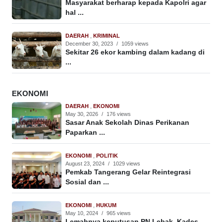
Masyarakat berharap kepada Kapolri agar
hal ...
DAERAH
,
KRIMINAL
December 30, 2023
/
1059 views
Sekitar 26 ekor kambing dalam kadang di
...
EKONOMI
DAERAH
,
EKONOMI
May 30, 2026
/
176 views
Sasar Anak Sekolah Dinas Perikanan
Paparkan ...
EKONOMI
,
POLITIK
August 23, 2024
/
1029 views
Pemkab Tangerang Gelar Reintegrasi
Sosial dan ...
EKONOMI
,
HUKUM
May 10, 2024
/
965 views
Lemahnya keputusan PN Lebak, Kades