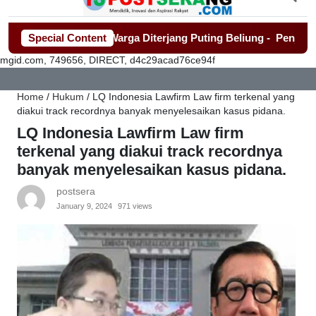
umah Roboh Warga Diterjang Puting Beliung
Special Content
-
Penjualan Serag
mgid.com, 749656, DIRECT, d4c29acad76ce94f
Home
/
Hukum
/
LQ Indonesia Lawfirm Law firm terkenal yang
diakui track recordnya banyak menyelesaikan kasus pidana.
LQ Indonesia Lawfirm Law firm
terkenal yang diakui track recordnya
banyak menyelesaikan kasus pidana.
postsera
January 9, 2024
971 views