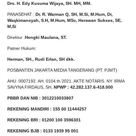
Drs. H. Edy Kusuma Wijaya, SH. MH, MM.
PANASEHAT :
Dr. R. Warman Q, SH, M.Si, M.Hum, Dr,
Waqkimansyah, S.H, M.Hum, MSc, Herawan Sukses, SE,
M,Si
Direktur :
Hengki Maulana, ST.
Patner Hukum:
Herman, SH., Rudi Erlan, SH dkk.
POSBANTEN JAKARTA MEDIA TANGERANG (PT. PJMT)
AHU. 0007192. AH. 0104 th 2021. AKTE NOTARIS. NY. IRMA
SAVYNA FIRDAUS, SH,
NPW
P
:
4
2.
282
.1
37
.6-418.000
PBBR DAN NIB
:
3012210033807
REKENING MANDIRI : 155 00 11444257
REKENING BRI : 01200 100
3596301
REKENING BJB : 0133 1939 95 001