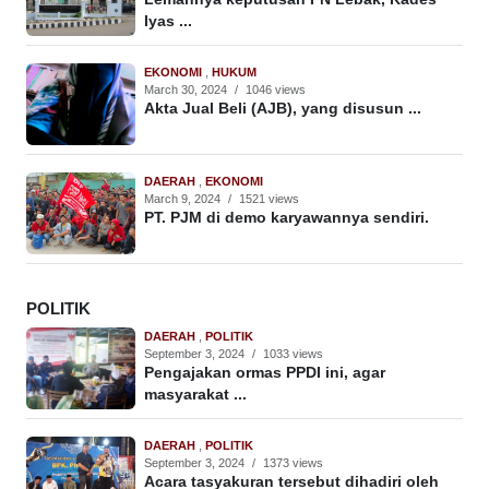
Iyas ...
EKONOMI
,
HUKUM
March 30, 2024
/
1046 views
Akta Jual Beli (AJB), yang disusun ...
DAERAH
,
EKONOMI
March 9, 2024
/
1521 views
PT. PJM di demo karyawannya sendiri.
POLITIK
DAERAH
,
POLITIK
September 3, 2024
/
1033 views
Pengajakan ormas PPDI ini, agar
masyarakat ...
DAERAH
,
POLITIK
September 3, 2024
/
1373 views
Acara tasyakuran tersebut dihadiri oleh