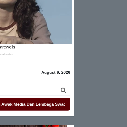
August 6, 2026
dia Dan Lembaga Swadaya Masyarakat
-
-
Mahasiswa Kembali D