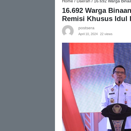
Home
/
Daerah
/
16.692 Warga Binaan
16.692 Warga Binaan
Remisi Khusus Idul F
postsera
April 10, 2024
22 views