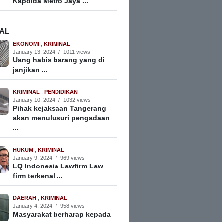
Kapolda Metro Jaya ...
NAL
EKONOMI
,
KRIMINAL
January 13, 2024
/
1011 views
Uang habis barang yang di
janjikan ...
KRIMINAL
,
PENDIDIKAN
January 10, 2024
/
1032 views
Pihak kejaksaan Tangerang
akan menulusuri pengadaan
...
HUKUM
,
KRIMINAL
January 9, 2024
/
969 views
LQ Indonesia Lawfirm Law
firm terkenal ...
DAERAH
,
KRIMINAL
January 4, 2024
/
958 views
Masyarakat berharap kepada