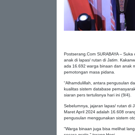
Postserang.Com SURABAYA – Suka cita
anak di lapas/ rutan di Jatim. Ka
ada 16.692 warga binaan dan anak m
pemotongan masa pidana.
“Alhamdulillah, antara pengusulan da
kualitas sistem database pemasyarak
siaran pers tertulisnya hari ini (9/4).
Sebelumnya, jajaran lapas/ rutan di
Maret April 2024 adalah 16.608 oran
pengusulan menggunakan sistem oto
“Warga binaan juga bisa melihat lang
secara gratis,” terang Heni.