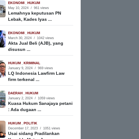
EKONOMI
,
HUKUM
May 10, 2024
/
961 views
Lemahnya keputusan PN
Lebak, Kades Iyas ...
EKONOMI
,
HUKUM
March 30, 2024
/
1042 views
Akta Jual Beli (AJB), yang
disusun ...
HUKUM
,
KRIMINAL
January 9, 2024
/
969 views
LQ Indonesia Lawfirm Law
firm terkenal ...
DAERAH
,
HUKUM
January 2, 2024
/
1059 views
Kuasa Hukum Sanajaya petani
: Ada dugaan ...
HUKUM
,
POLITIK
December 17, 2023
/
1051 views
Usai sidang Pradilankan