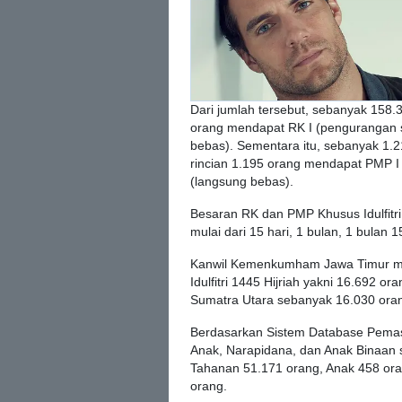
Dari jumlah tersebut, sebanyak 158
orang mendapat RK I (pengurangan 
bebas). Sementara itu, sebanyak 1
rincian 1.195 orang mendapat PMP 
(langsung bebas).
Besaran RK dan PMP Khusus Idulfitri
mulai dari 15 hari, 1 bulan, 1 bulan 1
Kanwil Kemenkumham Jawa Timur me
Idulfitri 1445 Hijriah yakni 16.692 o
Sumatra Utara sebanyak 16.030 ora
Berdasarkan Sistem Database Pemasy
Anak, Narapidana, dan Anak Binaan 
Tahanan 51.171 orang, Anak 458 ora
orang.