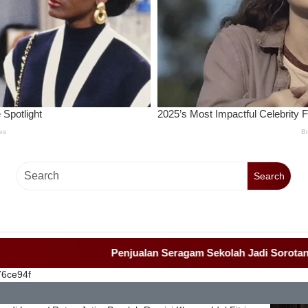
Search
Penjualan Seragam Sekolah Jadi Sorotan Awak Me
76ce94f