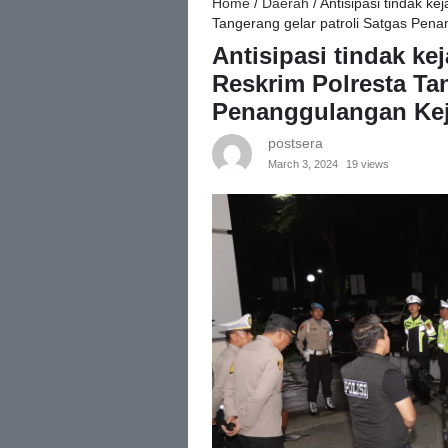
Home
/
Daerah
/
Antisipasi tindak k
Tangerang gelar patroli Satgas Pen
Antisipasi tindak k
Reskrim Polresta Tan
Penanggulangan Kej
postsera
March 3, 2024
19 views