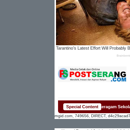
Penjualan Seragam Sekolah Jadi S
Special Content
mgid.com, 749656, DIRECT, d4c29acad