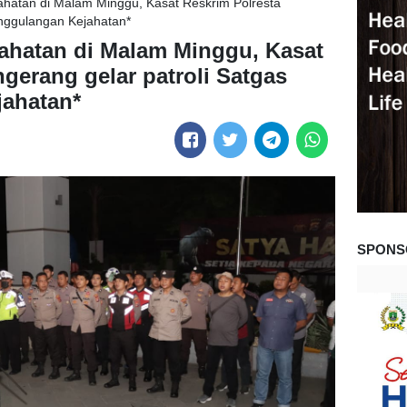
ejahatan di Malam Minggu, Kasat Reskrim Polresta
anggulangan Kejahatan*
ejahatan di Malam Minggu, Kasat
gerang gelar patroli Satgas
ahatan*
SPONS