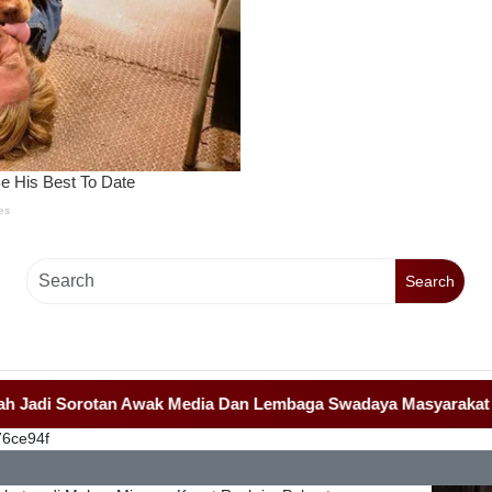
Search
orotan Awak Media Dan Lembaga Swadaya Masyarakat
-
-
Mahas
76ce94f