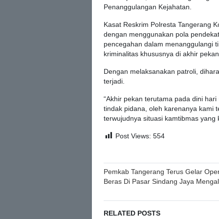
Penanggulangan Kejahatan.
Kasat Reskrim Polresta Tangerang Ko
dengan menggunakan pola pendekatan
pencegahan dalam menanggulangi tin
kriminalitas khususnya di akhir pekan
Dengan melaksanakan patroli, dihara
terjadi.
“Akhir pekan terutama pada dini har
tindak pidana, oleh karenanya kami 
terwujudnya situasi kamtibmas yang k
Post Views:
554
Post
Pemkab Tangerang Terus Gelar Oper
Beras Di Pasar Sindang Jaya Menga
navigation
RELATED POSTS