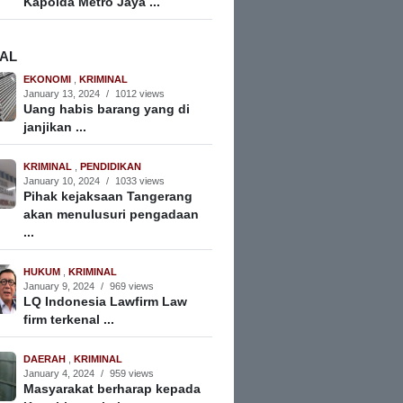
Kapolda Metro Jaya ...
NAL
EKONOMI
,
KRIMINAL
January 13, 2024
/
1012 views
Uang habis barang yang di
janjikan ...
KRIMINAL
,
PENDIDIKAN
January 10, 2024
/
1033 views
Pihak kejaksaan Tangerang
akan menulusuri pengadaan
...
HUKUM
,
KRIMINAL
January 9, 2024
/
969 views
LQ Indonesia Lawfirm Law
firm terkenal ...
DAERAH
,
KRIMINAL
January 4, 2024
/
959 views
Masyarakat berharap kepada