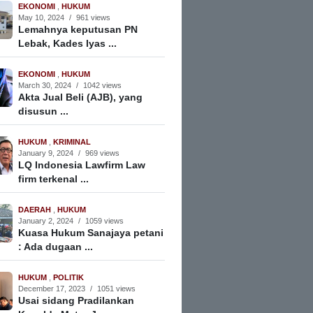
EKONOMI
,
HUKUM
May 10, 2024
/
961 views
Lemahnya keputusan PN
Lebak, Kades Iyas ...
EKONOMI
,
HUKUM
March 30, 2024
/
1042 views
Akta Jual Beli (AJB), yang
disusun ...
HUKUM
,
KRIMINAL
January 9, 2024
/
969 views
LQ Indonesia Lawfirm Law
firm terkenal ...
DAERAH
,
HUKUM
January 2, 2024
/
1059 views
Kuasa Hukum Sanajaya petani
: Ada dugaan ...
HUKUM
,
POLITIK
December 17, 2023
/
1051 views
Usai sidang Pradilankan