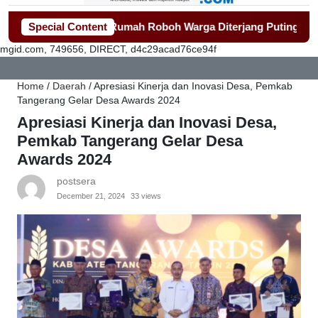
epat Bangun Rumah Roboh Warga Diterjang Puting Beliung
Special Content
-
P
mgid.com, 749656, DIRECT, d4c29acad76ce94f
Home
/
Daerah
/
Apresiasi Kinerja dan Inovasi Desa, Pemkab
Tangerang Gelar Desa Awards 2024
Apresiasi Kinerja dan Inovasi Desa,
Pemkab Tangerang Gelar Desa
Awards 2024
postsera
December 21, 2024
33 views