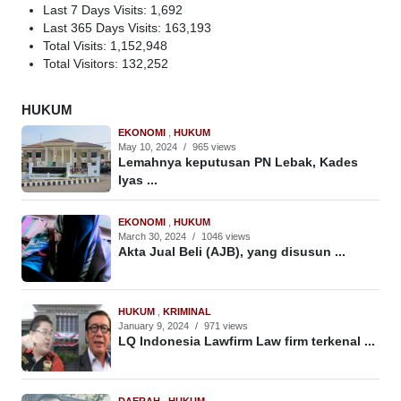
Last 7 Days Visits:
1,692
Last 365 Days Visits:
163,193
Total Visits:
1,152,948
Total Visitors:
132,252
HUKUM
EKONOMI
,
HUKUM
May 10, 2024
/
965 views
Lemahnya keputusan PN Lebak, Kades
Iyas ...
EKONOMI
,
HUKUM
March 30, 2024
/
1046 views
Akta Jual Beli (AJB), yang disusun ...
HUKUM
,
KRIMINAL
January 9, 2024
/
971 views
LQ Indonesia Lawfirm Law firm terkenal ...
DAERAH
,
HUKUM