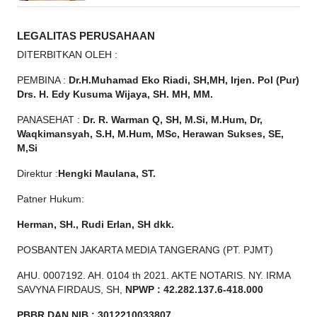
LEGALITAS PERUSAHAAN
DITERBITKAN OLEH :
PEMBINA :
Dr.H.Muhamad
Eko
Riadi, SH,MH, Irjen. Pol (Pur)
Drs. H. Edy Kusuma Wijaya, SH. MH, MM.
PANASEHAT :
Dr. R. Warman Q, SH, M.Si, M.Hum, Dr,
Waqkimansyah, S.H, M.Hum, MSc, Herawan Sukses, SE,
M,Si
Direktur :
Hengki Maulana, ST.
Patner Hukum:
Herman, SH., Rudi Erlan, SH dkk.
POSBANTEN JAKARTA MEDIA TANGERANG (PT. PJMT)
AHU. 0007192. AH. 0104 th 2021. AKTE NOTARIS. NY. IRMA
SAVYNA FIRDAUS, SH,
NPW
P
:
4
2.
282
.1
37
.6-418.000
PBBR DAN NIB
:
3012210033807