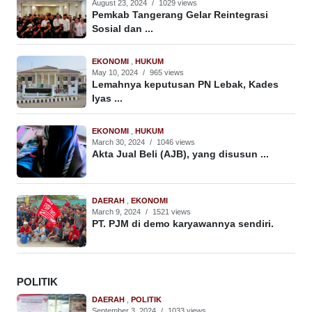
August 23, 2024
/
1029 views
Pemkab Tangerang Gelar Reintegrasi
Sosial dan ...
EKONOMI
,
HUKUM
May 10, 2024
/
965 views
Lemahnya keputusan PN Lebak, Kades
Iyas ...
EKONOMI
,
HUKUM
March 30, 2024
/
1046 views
Akta Jual Beli (AJB), yang disusun ...
DAERAH
,
EKONOMI
March 9, 2024
/
1521 views
PT. PJM di demo karyawannya sendiri.
POLITIK
DAERAH
,
POLITIK
September 3, 2024
/
1033 views