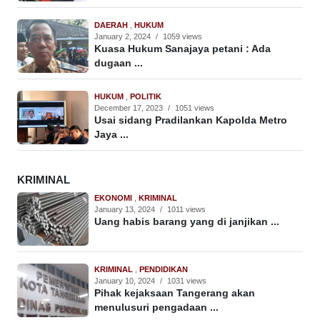
DAERAH
,
HUKUM
January 2, 2024
/
1059 views
Kuasa Hukum Sanajaya petani : Ada
dugaan ...
HUKUM
,
POLITIK
December 17, 2023
/
1051 views
Usai sidang Pradilankan Kapolda Metro
Jaya ...
KRIMINAL
EKONOMI
,
KRIMINAL
January 13, 2024
/
1011 views
Uang habis barang yang di janjikan ...
KRIMINAL
,
PENDIDIKAN
January 10, 2024
/
1031 views
Pihak kejaksaan Tangerang akan
menulusuri pengadaan ...