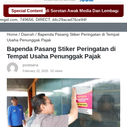
gam Sekolah Jadi Sorotan Awak Media Dan Lembaga Swadaya Ma
Special Content
mgid.com, 749656, DIRECT, d4c29acad76ce94f
Home
/
Daerah
/
Bapenda Pasang Stiker Peringatan di Tempat
Usaha Penunggak Pajak
Bapenda Pasang Stiker Peringatan di
Tempat Usaha Penunggak Pajak
postsera
February 22, 2025
52 views