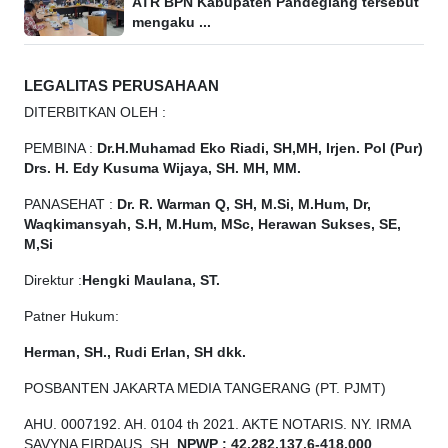
ATR BPN Kabupaten Pandeglang tersebut
mengaku ...
LEGALITAS PERUSAHAAN
DITERBITKAN OLEH :
PEMBINA :
Dr.H.Muhamad
Eko
Riadi, SH,MH, Irjen. Pol (Pur)
Drs. H. Edy Kusuma Wijaya, SH. MH, MM.
PANASEHAT :
Dr. R. Warman Q, SH, M.Si, M.Hum, Dr,
Waqkimansyah, S.H, M.Hum, MSc, Herawan Sukses, SE,
M,Si
Direktur :
Hengki Maulana, ST.
Patner Hukum:
Herman, SH., Rudi Erlan, SH dkk.
POSBANTEN JAKARTA MEDIA TANGERANG (PT. PJMT)
AHU. 0007192. AH. 0104 th 2021. AKTE NOTARIS. NY. IRMA
SAVYNA FIRDAUS, SH,
NPW
P
:
4
2.
282
.1
37
.6-418.000