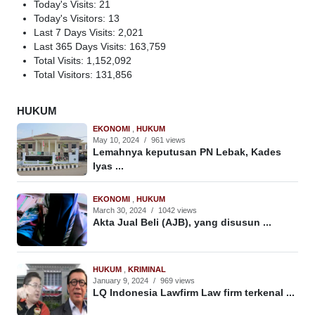
Today's Visits:
21
Today's Visitors:
13
Last 7 Days Visits:
2,021
Last 365 Days Visits:
163,759
Total Visits:
1,152,092
Total Visitors:
131,856
HUKUM
EKONOMI
,
HUKUM
May 10, 2024
/
961 views
Lemahnya keputusan PN Lebak, Kades
Iyas ...
EKONOMI
,
HUKUM
March 30, 2024
/
1042 views
Akta Jual Beli (AJB), yang disusun ...
HUKUM
,
KRIMINAL
January 9, 2024
/
969 views
LQ Indonesia Lawfirm Law firm terkenal ...