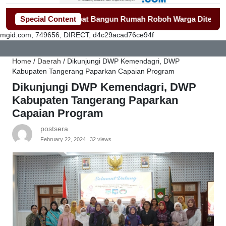
ang Gerak Cepat Bangun Rumah Roboh Warga Diterjang Puting 
Special Content
mgid.com, 749656, DIRECT, d4c29acad76ce94f
Home
/
Daerah
/
Dikunjungi DWP Kemendagri, DWP
Kabupaten Tangerang Paparkan Capaian Program
Dikunjungi DWP Kemendagri, DWP
Kabupaten Tangerang Paparkan
Capaian Program
postsera
February 22, 2024
32 views