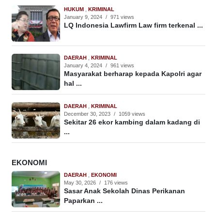
HUKUM
,
KRIMINAL
January 9, 2024
/
971 views
LQ Indonesia Lawfirm Law firm terkenal ...
DAERAH
,
KRIMINAL
January 4, 2024
/
961 views
Masyarakat berharap kepada Kapolri agar
hal ...
DAERAH
,
KRIMINAL
December 30, 2023
/
1059 views
Sekitar 26 ekor kambing dalam kadang di
...
EKONOMI
DAERAH
,
EKONOMI
May 30, 2026
/
176 views
Sasar Anak Sekolah Dinas Perikanan
Paparkan ...