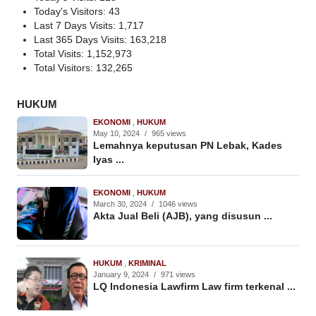
Today's Visitors:
43
Last 7 Days Visits:
1,717
Last 365 Days Visits:
163,218
Total Visits:
1,152,973
Total Visitors:
132,265
HUKUM
EKONOMI
,
HUKUM
May 10, 2024
/
965 views
Lemahnya keputusan PN Lebak, Kades
Iyas ...
EKONOMI
,
HUKUM
March 30, 2024
/
1046 views
Akta Jual Beli (AJB), yang disusun ...
HUKUM
,
KRIMINAL
January 9, 2024
/
971 views
LQ Indonesia Lawfirm Law firm terkenal ...