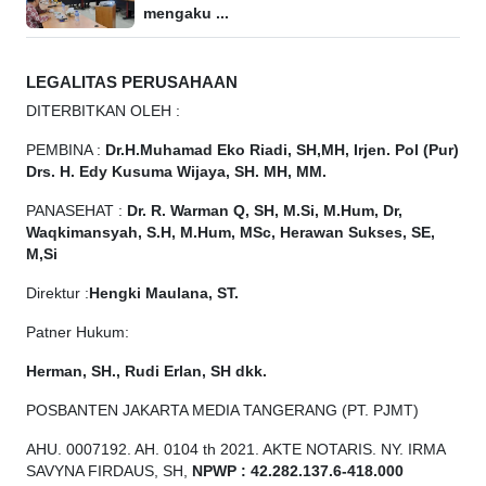
mengaku ...
LEGALITAS PERUSAHAAN
DITERBITKAN OLEH :
PEMBINA :
Dr.H.Muhamad
Eko
Riadi, SH,MH, Irjen. Pol (Pur)
Drs. H. Edy Kusuma Wijaya, SH. MH, MM.
PANASEHAT :
Dr. R. Warman Q, SH, M.Si, M.Hum, Dr,
Waqkimansyah, S.H, M.Hum, MSc, Herawan Sukses, SE,
M,Si
Direktur :
Hengki Maulana, ST.
Patner Hukum:
Herman, SH., Rudi Erlan, SH dkk.
POSBANTEN JAKARTA MEDIA TANGERANG (PT. PJMT)
AHU. 0007192. AH. 0104 th 2021. AKTE NOTARIS. NY. IRMA
SAVYNA FIRDAUS, SH,
NPW
P
:
4
2.
282
.1
37
.6-418.000