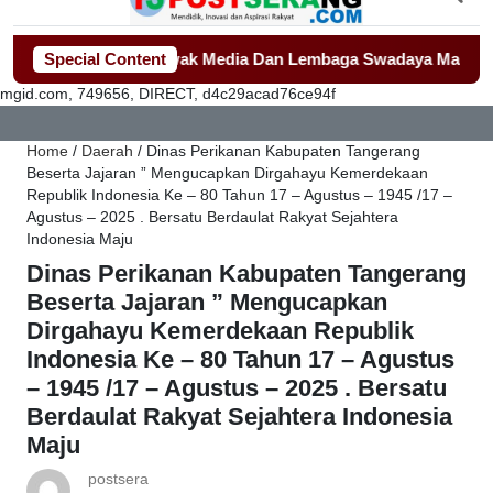
adi Sorotan Awak Media Dan Lembaga Swadaya Masyarakat
Special Content
-
-
M
mgid.com, 749656, DIRECT, d4c29acad76ce94f
Home
/
Daerah
/
Dinas Perikanan Kabupaten Tangerang
Beserta Jajaran ” Mengucapkan Dirgahayu Kemerdekaan
Republik Indonesia Ke – 80 Tahun 17 – Agustus – 1945 /17 –
Agustus – 2025 . Bersatu Berdaulat Rakyat Sejahtera
Indonesia Maju
Dinas Perikanan Kabupaten Tangerang
Beserta Jajaran ” Mengucapkan
Dirgahayu Kemerdekaan Republik
Indonesia Ke – 80 Tahun 17 – Agustus
– 1945 /17 – Agustus – 2025 . Bersatu
Berdaulat Rakyat Sejahtera Indonesia
Maju
postsera