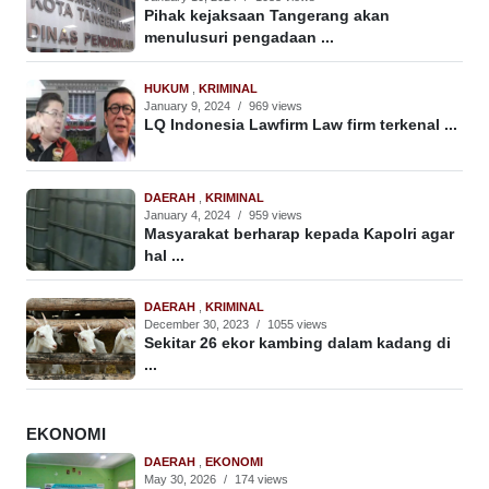
Pihak kejaksaan Tangerang akan
menulusuri pengadaan ...
HUKUM
,
KRIMINAL
January 9, 2024
/
969 views
LQ Indonesia Lawfirm Law firm terkenal ...
DAERAH
,
KRIMINAL
January 4, 2024
/
959 views
Masyarakat berharap kepada Kapolri agar
hal ...
DAERAH
,
KRIMINAL
December 30, 2023
/
1055 views
Sekitar 26 ekor kambing dalam kadang di
...
EKONOMI
DAERAH
,
EKONOMI
May 30, 2026
/
174 views