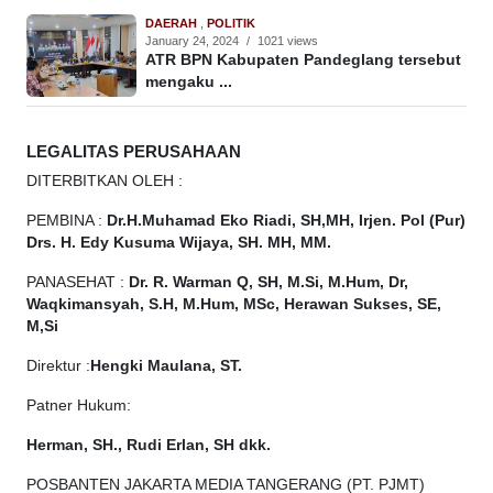
DAERAH
,
POLITIK
January 24, 2024
/
1021 views
ATR BPN Kabupaten Pandeglang tersebut
mengaku ...
LEGALITAS PERUSAHAAN
DITERBITKAN OLEH :
PEMBINA :
Dr.H.Muhamad
Eko
Riadi, SH,MH, Irjen. Pol (Pur)
Drs. H. Edy Kusuma Wijaya, SH. MH, MM.
PANASEHAT :
Dr. R. Warman Q, SH, M.Si, M.Hum, Dr,
Waqkimansyah, S.H, M.Hum, MSc, Herawan Sukses, SE,
M,Si
Direktur :
Hengki Maulana, ST.
Patner Hukum:
Herman, SH., Rudi Erlan, SH dkk.
POSBANTEN JAKARTA MEDIA TANGERANG (PT. PJMT)