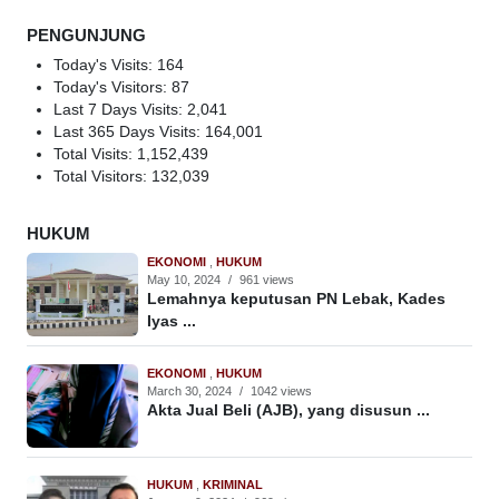
PENGUNJUNG
Today's Visits:
164
Today's Visitors:
87
Last 7 Days Visits:
2,041
Last 365 Days Visits:
164,001
Total Visits:
1,152,439
Total Visitors:
132,039
HUKUM
EKONOMI
,
HUKUM
May 10, 2024
/
961 views
Lemahnya keputusan PN Lebak, Kades
Iyas ...
EKONOMI
,
HUKUM
March 30, 2024
/
1042 views
Akta Jual Beli (AJB), yang disusun ...
HUKUM
,
KRIMINAL