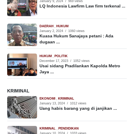
January 9, 2024
/
969 views
LQ Indonesia Lawfirm Law firm terkenal ...
DAERAH
,
HUKUM
January 2, 2024
/
1060 views
Kuasa Hukum Sanajaya petani : Ada
dugaan ...
HUKUM
,
POLITIK
December 17, 2023
/
1052 views
Usai sidang Pradilankan Kapolda Metro
Jaya ...
KRIMINAL
EKONOMI
,
KRIMINAL
January 13, 2024
/
1012 views
Uang habis barang yang di janjikan ...
KRIMINAL
,
PENDIDIKAN
January 10, 2024
/
1033 views