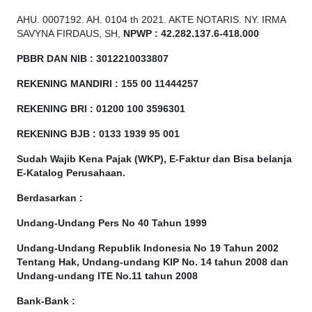
AHU. 0007192. AH. 0104 th 2021. AKTE NOTARIS. NY. IRMA
SAVYNA FIRDAUS, SH,
NPW
P
:
4
2.
282
.1
37
.6-418.000
PBBR DAN NIB
:
3012210033807
REKENING MANDIRI : 155 00 11444257
REKENING BRI : 01200 100
3596301
REKENING BJB : 0133 1939 95 001
Sudah Wajib Kena Pajak (WKP), E-Faktur dan Bisa belanja
E-Katalog Perusahaan.
Berdasarkan
:
Undang-Undang Pers No 40 Tahun 1999
Undang-Undang Republik Indonesia No 19 Tahun 2002
Tentang Hak, Undang-undang KIP No. 14 tahun 2008 dan
Undang-undang ITE No.11 tahun 2008
Bank-Bank :