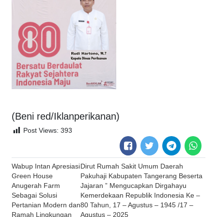
(Beni red/Iklanperikanan)
Post Views:
393
Post
Wabup Intan Apresiasi
Dirut Rumah Sakit Umum Daerah
navigation
Green House
Pakuhaji Kabupaten Tangerang Beserta
Anugerah Farm
Jajaran ” Mengucapkan Dirgahayu
Sebagai Solusi
Kemerdekaan Republik Indonesia Ke –
Pertanian Modern dan
80 Tahun, 17 – Agustus – 1945 /17 –
Ramah Lingkungan
Agustus – 2025