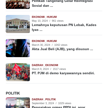
Pemkab Tangerang Gelar Reintegrasi
Sosial dan ...
EKONOMI
,
HUKUM
May 10, 2024
/
961 views
Lemahnya keputusan PN Lebak, Kades
Iyas ...
EKONOMI
,
HUKUM
March 30, 2024
/
1042 views
Akta Jual Beli (AJB), yang disusun ...
DAERAH
,
EKONOMI
March 9, 2024
/
1517 views
PT. PJM di demo karyawannya sendiri.
POLITIK
DAERAH
,
POLITIK
September 3, 2024
/
1029 views
Pengajakan ormas PPDI ini, agar