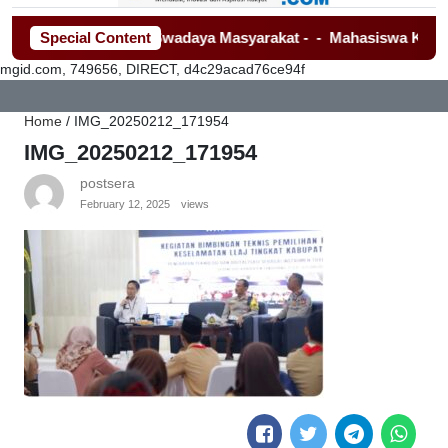
dia Dan Lembaga Swadaya Masyarakat
Special Content
-
-
Mahasiswa Kembali De
mgid.com, 749656, DIRECT, d4c29acad76ce94f
Home
/
IMG_20250212_171954
IMG_20250212_171954
postsera
February 12, 2025
views