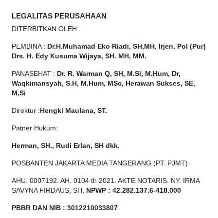
LEGALITAS PERUSAHAAN
DITERBITKAN OLEH :
PEMBINA :
Dr.H.Muhamad
Eko
Riadi, SH,MH, Irjen. Pol (Pur)
Drs. H. Edy Kusuma Wijaya, SH. MH, MM.
PANASEHAT :
Dr. R. Warman Q, SH, M.Si, M.Hum, Dr,
Waqkimansyah, S.H, M.Hum, MSc, Herawan Sukses, SE,
M,Si
Direktur :
Hengki Maulana, ST.
Patner Hukum:
Herman, SH., Rudi Erlan, SH dkk.
POSBANTEN JAKARTA MEDIA TANGERANG (PT. PJMT)
AHU. 0007192. AH. 0104 th 2021. AKTE NOTARIS. NY. IRMA
SAVYNA FIRDAUS, SH,
NPW
P
:
4
2.
282
.1
37
.6-418.000
PBBR DAN NIB
:
3012210033807