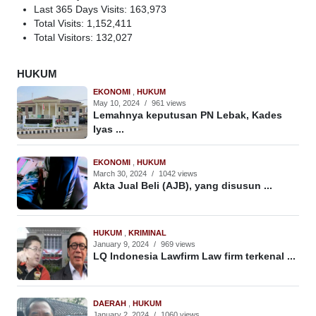
Last 365 Days Visits:
163,973
Total Visits:
1,152,411
Total Visitors:
132,027
HUKUM
EKONOMI
,
HUKUM
May 10, 2024
/
961 views
Lemahnya keputusan PN Lebak, Kades
Iyas ...
EKONOMI
,
HUKUM
March 30, 2024
/
1042 views
Akta Jual Beli (AJB), yang disusun ...
HUKUM
,
KRIMINAL
January 9, 2024
/
969 views
LQ Indonesia Lawfirm Law firm terkenal ...
DAERAH
,
HUKUM
January 2, 2024
/
1060 views