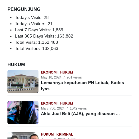
PENGUNJUNG
Today's Visits:
28
Today's Visitors:
21
Last 7 Days Visits:
1,839
Last 365 Days Visits:
163,882
Total Visits:
1,152,488
Total Visitors:
132,063
HUKUM
EKONOMI
,
HUKUM
May 10, 2024
/
961 views
Lemahnya keputusan PN Lebak, Kades
Iyas ...
EKONOMI
,
HUKUM
March 30, 2024
/
1042 views
Akta Jual Beli (AJB), yang disusun ...
HUKUM
,
KRIMINAL