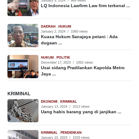
January 9, 2024
/
969 views
LQ Indonesia Lawfirm Law firm terkenal ...
DAERAH
,
HUKUM
January 2, 2024
/
1060 views
Kuasa Hukum Sanajaya petani : Ada
dugaan ...
HUKUM
,
POLITIK
December 17, 2023
/
1052 views
Usai sidang Pradilankan Kapolda Metro
Jaya ...
KRIMINAL
EKONOMI
,
KRIMINAL
January 13, 2024
/
1012 views
Uang habis barang yang di janjikan ...
KRIMINAL
,
PENDIDIKAN
January 10, 2024
/
1033 views