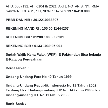
AHU. 0007192. AH. 0104 th 2021. AKTE NOTARIS. NY. IRMA
SAVYNA FIRDAUS, SH,
NPW
P
:
4
2.
282
.1
37
.6-418.000
PBBR DAN NIB
:
3012210033807
REKENING MANDIRI : 155 00 11444257
REKENING BRI : 01200 100
3596301
REKENING BJB : 0133 1939 95 001
Sudah Wajib Kena Pajak (WKP), E-Faktur dan Bisa belanja
E-Katalog Perusahaan.
Berdasarkan
:
Undang-Undang Pers No 40 Tahun 1999
Undang-Undang Republik Indonesia No 19 Tahun 2002
Tentang Hak, Undang-undang KIP No. 14 tahun 2008 dan
Undang-undang ITE No.11 tahun 2008
Bank-Bank :