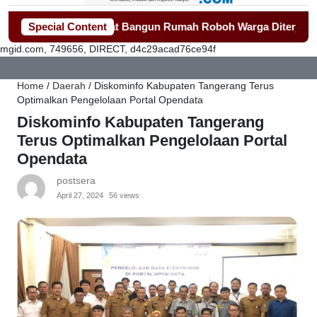
ang Gerak Cepat Bangun Rumah Roboh Warga Diterjang Puting 
Special Content
mgid.com, 749656, DIRECT, d4c29acad76ce94f
Home
/
Daerah
/
Diskominfo Kabupaten Tangerang Terus
Optimalkan Pengelolaan Portal Opendata
Diskominfo Kabupaten Tangerang
Terus Optimalkan Pengelolaan Portal
Opendata
postsera
April 27, 2024
56 views