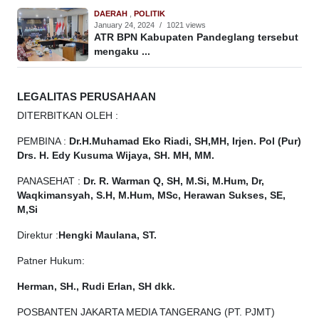
DAERAH
,
POLITIK
January 24, 2024
/
1021 views
ATR BPN Kabupaten Pandeglang tersebut
mengaku ...
LEGALITAS PERUSAHAAN
DITERBITKAN OLEH :
PEMBINA :
Dr.H.Muhamad
Eko
Riadi, SH,MH, Irjen. Pol (Pur)
Drs. H. Edy Kusuma Wijaya, SH. MH, MM.
PANASEHAT :
Dr. R. Warman Q, SH, M.Si, M.Hum, Dr,
Waqkimansyah, S.H, M.Hum, MSc, Herawan Sukses, SE,
M,Si
Direktur :
Hengki Maulana, ST.
Patner Hukum:
Herman, SH., Rudi Erlan, SH dkk.
POSBANTEN JAKARTA MEDIA TANGERANG (PT. PJMT)