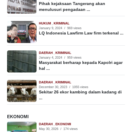
Pihak kejaksaan Tangerang akan
menulusuri pengadaan ...
HUKUM
,
KRIMINAL
January 9, 2024
/
969 views
LQ Indonesia Lawfirm Law firm terkenal ...
DAERAH
,
KRIMINAL
January 4, 2024
/
959 views
Masyarakat berharap kepada Kapolri agar
hal ...
DAERAH
,
KRIMINAL
December 30, 2023
/
1055 views
Sekitar 26 ekor kambing dalam kadang di
...
EKONOMI
DAERAH
,
EKONOMI
May 30, 2026
/
174 views