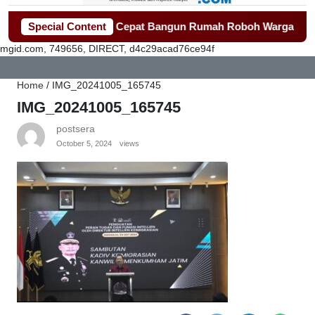
Tangerang Gerak Cepat Bangun Rumah Roboh Warga Diterjang P
Special Content
mgid.com, 749656, DIRECT, d4c29acad76ce94f
Home
/
IMG_20241005_165745
IMG_20241005_165745
postsera
October 5, 2024
views