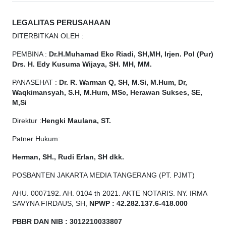
LEGALITAS PERUSAHAAN
DITERBITKAN OLEH :
PEMBINA :
Dr.H.Muhamad
Eko
Riadi, SH,MH, Irjen. Pol (Pur)
Drs. H. Edy Kusuma Wijaya, SH. MH, MM.
PANASEHAT :
Dr. R. Warman Q, SH, M.Si, M.Hum, Dr,
Waqkimansyah, S.H, M.Hum, MSc, Herawan Sukses, SE,
M,Si
Direktur :
Hengki Maulana, ST.
Patner Hukum:
Herman, SH., Rudi Erlan, SH dkk.
POSBANTEN JAKARTA MEDIA TANGERANG (PT. PJMT)
AHU. 0007192. AH. 0104 th 2021. AKTE NOTARIS. NY. IRMA
SAVYNA FIRDAUS, SH,
NPW
P
:
4
2.
282
.1
37
.6-418.000
PBBR DAN NIB
:
3012210033807