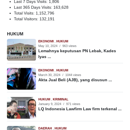
Last 7 Days Visits:
1,806
Last 365 Days Visits:
163,628
Total Visits:
1,152,796
Total Visitors:
132,191
HUKUM
EKONOMI
,
HUKUM
May 10, 2024
/
963 views
Lemahnya keputusan PN Lebak, Kades
Iyas ...
EKONOMI
,
HUKUM
March 30, 2024
/
1044 views
Akta Jual Beli (AJB), yang disusun ...
HUKUM
,
KRIMINAL
January 9, 2024
/
971 views
LQ Indonesia Lawfirm Law firm terkenal ...
DAERAH
,
HUKUM