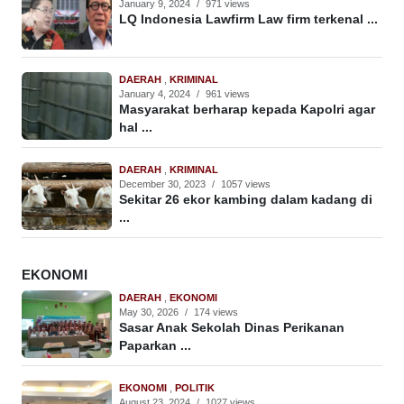
January 9, 2024
/
971 views
LQ Indonesia Lawfirm Law firm terkenal ...
DAERAH
,
KRIMINAL
January 4, 2024
/
961 views
Masyarakat berharap kepada Kapolri agar
hal ...
DAERAH
,
KRIMINAL
December 30, 2023
/
1057 views
Sekitar 26 ekor kambing dalam kadang di
...
EKONOMI
DAERAH
,
EKONOMI
May 30, 2026
/
174 views
Sasar Anak Sekolah Dinas Perikanan
Paparkan ...
EKONOMI
,
POLITIK
August 23, 2024
/
1027 views