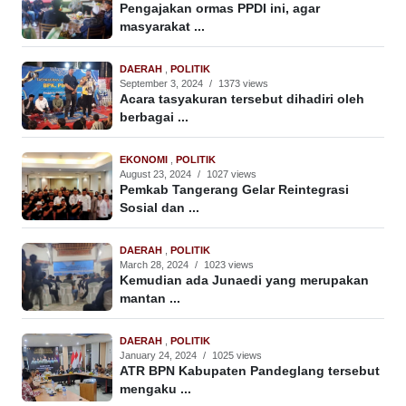
Pengajakan ormas PPDI ini, agar
masyarakat ...
DAERAH
,
POLITIK
September 3, 2024
/
1373 views
Acara tasyakuran tersebut dihadiri oleh
berbagai ...
EKONOMI
,
POLITIK
August 23, 2024
/
1027 views
Pemkab Tangerang Gelar Reintegrasi
Sosial dan ...
DAERAH
,
POLITIK
March 28, 2024
/
1023 views
Kemudian ada Junaedi yang merupakan
mantan ...
DAERAH
,
POLITIK
January 24, 2024
/
1025 views
ATR BPN Kabupaten Pandeglang tersebut
mengaku ...