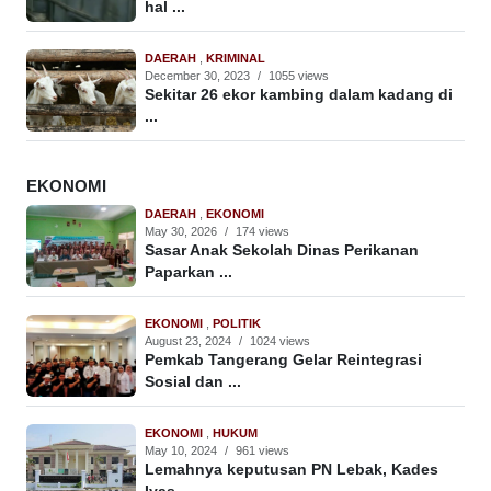
hal ...
DAERAH
,
KRIMINAL
December 30, 2023
/
1055 views
Sekitar 26 ekor kambing dalam kadang di
...
EKONOMI
DAERAH
,
EKONOMI
May 30, 2026
/
174 views
Sasar Anak Sekolah Dinas Perikanan
Paparkan ...
EKONOMI
,
POLITIK
August 23, 2024
/
1024 views
Pemkab Tangerang Gelar Reintegrasi
Sosial dan ...
EKONOMI
,
HUKUM
May 10, 2024
/
961 views
Lemahnya keputusan PN Lebak, Kades