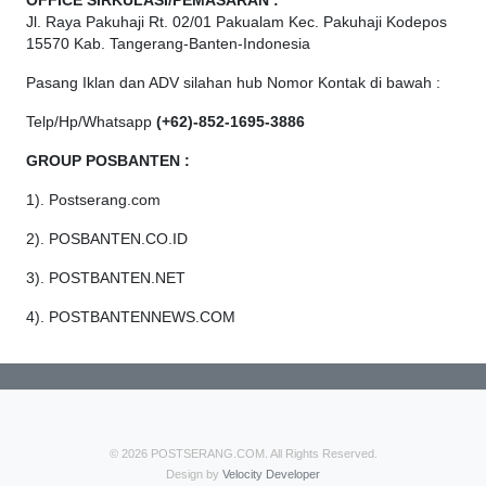
OFFICE
SIRKULASI/PEMASARAN :
Jl. Raya Pakuhaji Rt. 02/01 Pakualam Kec. Pakuhaji Kodepos
15570 Kab. Tangerang-Banten-Indonesia
Pasang Iklan dan ADV silahan hub Nomor Kontak di bawah :
Telp/Hp/Whatsapp
(+62)-852-1695-3886
GROUP POSBANTEN :
1). Postserang.com
2). POSBANTEN.CO.ID
3). POSTBANTEN.NET
4). POSTBANTENNEWS.COM
© 2026 POSTSERANG.COM. All Rights Reserved.
Design by
Velocity Developer