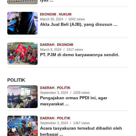
Iyas ...
EKONOMI
,
HUKUM
March 30, 2024
/
1042 views
Akta Jual Beli (AJB), yang disusun ...
DAERAH
,
EKONOMI
March 9, 2024
/
1517 views
PT. PJM di demo karyawannya sendiri.
POLITIK
DAERAH
,
POLITIK
September 3, 2024
/
1028 views
Pengajakan ormas PPDI ini, agar
masyarakat ...
DAERAH
,
POLITIK
September 3, 2024
/
1367 views
Acara tasyakuran tersebut dihadiri oleh
berbagai ...