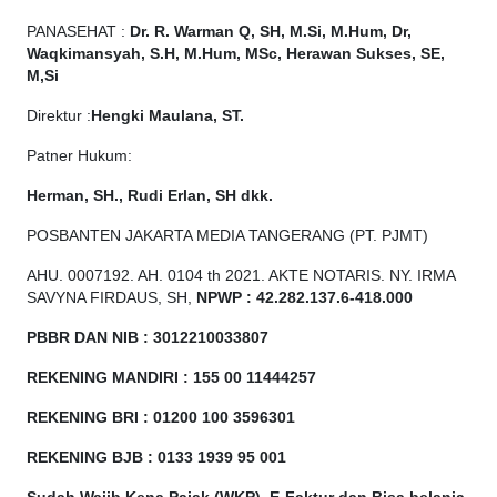
PANASEHAT :
Dr. R. Warman Q, SH, M.Si, M.Hum, Dr,
Waqkimansyah, S.H, M.Hum, MSc, Herawan Sukses, SE,
M,Si
Direktur :
Hengki Maulana, ST.
Patner Hukum:
Herman, SH., Rudi Erlan, SH dkk.
POSBANTEN JAKARTA MEDIA TANGERANG (PT. PJMT)
AHU. 0007192. AH. 0104 th 2021. AKTE NOTARIS. NY. IRMA
SAVYNA FIRDAUS, SH,
NPW
P
:
4
2.
282
.1
37
.6-418.000
PBBR DAN NIB
:
3012210033807
REKENING MANDIRI : 155 00 11444257
REKENING BRI : 01200 100
3596301
REKENING BJB : 0133 1939 95 001