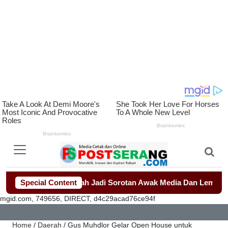
 Seragam Sekolah Jadi Sorotan Awak Media Dan Lembaga Swada
Special Content
mgid.com, 749656, DIRECT, d4c29acad76ce94f
Home
/
Daerah
/
Gus Muhdlor Gelar Open House untuk