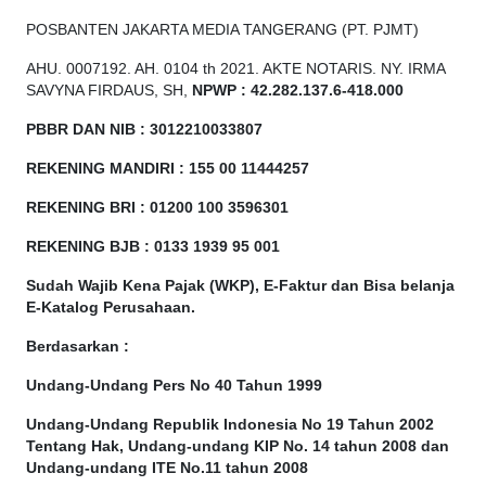
POSBANTEN JAKARTA MEDIA TANGERANG (PT. PJMT)
AHU. 0007192. AH. 0104 th 2021. AKTE NOTARIS. NY. IRMA
SAVYNA FIRDAUS, SH,
NPW
P
:
4
2.
282
.1
37
.6-418.000
PBBR DAN NIB
:
3012210033807
REKENING MANDIRI : 155 00 11444257
REKENING BRI : 01200 100
3596301
REKENING BJB : 0133 1939 95 001
Sudah Wajib Kena Pajak (WKP), E-Faktur dan Bisa belanja
E-Katalog Perusahaan.
Berdasarkan
:
Undang-Undang Pers No 40 Tahun 1999
Undang-Undang Republik Indonesia No 19 Tahun 2002
Tentang Hak, Undang-undang KIP No. 14 tahun 2008 dan
Undang-undang ITE No.11 tahun 2008