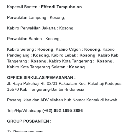
Kaperwil Banten :
Effendi Tampubolon
Perwakilan Lampung : Kosong,
Kabiro Perwakilan Jakarta : Kosong,
Perwakilan Banten : Kosong,
Kabiro Serang :
Kosong
, Kabiro Cilgon :
Kosong
, Kabiro
Pandeglang :
Kosong
, Kabiro Lebak :
Kosong
, Kabiro Kab.
Tangerang :
Kosong
, Kabiro Kota Tangerang :
Kosong
,
Kabiro Kota Tangerang Selatan :
Kosong
OFFICE
SIRKULASI/PEMASARAN :
Jl. Raya Pakuhaji Rt. 02/01 Pakualam Kec. Pakuhaji Kodepos
15570 Kab. Tangerang-Banten-Indonesia
Pasang Iklan dan ADV silahan hub Nomor Kontak di bawah :
Telp/Hp/Whatsapp
(+62)-852-1695-3886
GROUP POSBANTEN :
1). Postserang.com