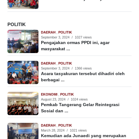
POLITIK
DAERAH
,
POLITIK
September 3, 2024
/
1027 views
Pengajakan ormas PPDI ini, agar
masyarakat ...
DAERAH
,
POLITIK
September 3, 2024
/
1366 views
Acara tasyakuran tersebut dihadiri oleh
berbagai ...
EKONOMI
,
POLITIK
August 23, 2024
/
1024 views
Pemkab Tangerang Gelar Reintegrasi
Sosial dan ...
DAERAH
,
POLITIK
March 28, 2024
/
1021 views
Kemudian ada Junaedi yang merupakan