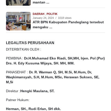
mantan ...
DAERAH
,
POLITIK
January 24, 2024
/
1018 views
ATR BPN Kabupaten Pandeglang tersebut
mengaku ...
LEGALITAS PERUSAHAAN
DITERBITKAN OLEH :
PEMBINA :
Dr.H.Muhamad
Eko
Riadi, SH,MH, Irjen. Pol (Pur)
Drs. H. Edy Kusuma Wijaya, SH. MH, MM.
PANASEHAT :
Dr. R. Warman Q, SH, M.Si, M.Hum, Dr,
Waqkimansyah, S.H, M.Hum, MSc, Herawan Sukses, SE,
M,Si
Direktur :
Hengki Maulana, ST.
Patner Hukum:
Herman, SH., Rudi Erlan, SH dkk.