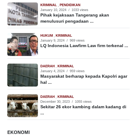
KRIMINAL
,
PENDIDIKAN
January 10, 2024
/
1033 views
Pihak kejaksaan Tangerang akan
menulusuri pengadaan ...
HUKUM
,
KRIMINAL
January 9, 2024
/
969 views
LQ Indonesia Lawfirm Law firm terkenal ...
DAERAH
,
KRIMINAL
January 4, 2024
/
959 views
Masyarakat berharap kepada Kapolri agar
hal ...
DAERAH
,
KRIMINAL
December 30, 2023
/
1055 views
Sekitar 26 ekor kambing dalam kadang di
...
EKONOMI