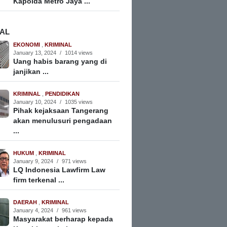
Kapolda Metro Jaya ...
NAL
EKONOMI
,
KRIMINAL
January 13, 2024
/
1014 views
Uang habis barang yang di
janjikan ...
KRIMINAL
,
PENDIDIKAN
January 10, 2024
/
1035 views
Pihak kejaksaan Tangerang
akan menulusuri pengadaan
...
HUKUM
,
KRIMINAL
January 9, 2024
/
971 views
LQ Indonesia Lawfirm Law
firm terkenal ...
DAERAH
,
KRIMINAL
January 4, 2024
/
961 views
Masyarakat berharap kepada