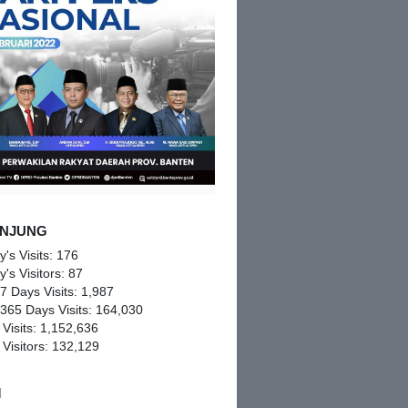
NJUNG
y's Visits:
176
y's Visitors:
87
 7 Days Visits:
1,987
 365 Days Visits:
164,030
 Visits:
1,152,636
 Visitors:
132,129
M