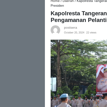
Home
/
Daerah
/
Kapolresta Tangera
Presiden
Kapolresta Tangeran
Pengamanan Pelanti
postsera
October 20, 2024
22 views