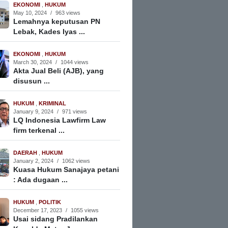
EKONOMI
,
HUKUM
May 10, 2024
/
963 views
Lemahnya keputusan PN
Lebak, Kades Iyas ...
EKONOMI
,
HUKUM
March 30, 2024
/
1044 views
Akta Jual Beli (AJB), yang
disusun ...
HUKUM
,
KRIMINAL
January 9, 2024
/
971 views
LQ Indonesia Lawfirm Law
firm terkenal ...
DAERAH
,
HUKUM
January 2, 2024
/
1062 views
Kuasa Hukum Sanajaya petani
: Ada dugaan ...
HUKUM
,
POLITIK
December 17, 2023
/
1055 views
Usai sidang Pradilankan