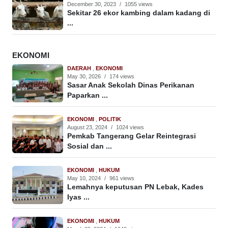
December 30, 2023
/
1055 views
Sekitar 26 ekor kambing dalam kadang di
...
EKONOMI
DAERAH
,
EKONOMI
May 30, 2026
/
174 views
Sasar Anak Sekolah Dinas Perikanan
Paparkan ...
EKONOMI
,
POLITIK
August 23, 2024
/
1024 views
Pemkab Tangerang Gelar Reintegrasi
Sosial dan ...
EKONOMI
,
HUKUM
May 10, 2024
/
961 views
Lemahnya keputusan PN Lebak, Kades
Iyas ...
EKONOMI
,
HUKUM