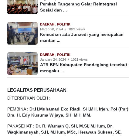
Pemkab Tangerang Gelar Reintegrasi
Sosial dan ...
DAERAH
,
POLITIK
March 28, 2024
/
1021 views
Kemudian ada Junaedi yang merupakan
mantan ...
DAERAH
,
POLITIK
January 24, 2024
/
1021 views
ATR BPN Kabupaten Pandeglang tersebut
mengaku ...
LEGALITAS PERUSAHAAN
DITERBITKAN OLEH :
PEMBINA :
Dr.H.Muhamad
Eko
Riadi, SH,MH, Irjen. Pol (Pur)
Drs. H. Edy Kusuma Wijaya, SH. MH, MM.
PANASEHAT :
Dr. R. Warman Q, SH, M.Si, M.Hum, Dr,
Waqkimansyah, S.H, M.Hum, MSc, Herawan Sukses, SE,