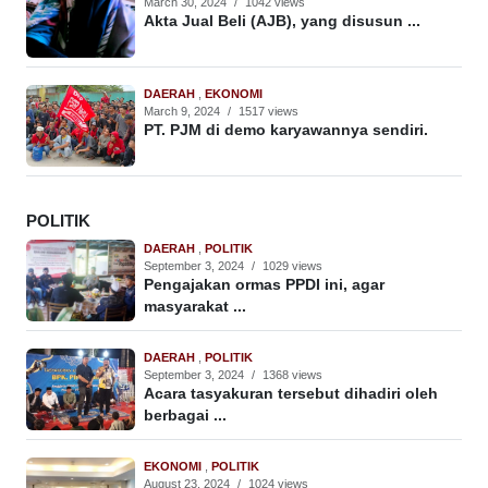
March 30, 2024
/
1042 views
Akta Jual Beli (AJB), yang disusun ...
DAERAH
,
EKONOMI
March 9, 2024
/
1517 views
PT. PJM di demo karyawannya sendiri.
POLITIK
DAERAH
,
POLITIK
September 3, 2024
/
1029 views
Pengajakan ormas PPDI ini, agar
masyarakat ...
DAERAH
,
POLITIK
September 3, 2024
/
1368 views
Acara tasyakuran tersebut dihadiri oleh
berbagai ...
EKONOMI
,
POLITIK
August 23, 2024
/
1024 views