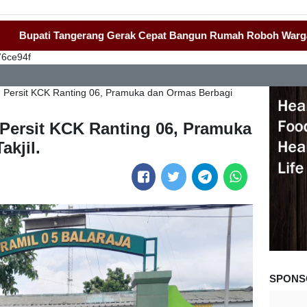
ati Tangerang Gerak Cepat Bangun Rumah Roboh Warga Diterja
76ce94f
a, Persit KCK Ranting 06, Pramuka dan Ormas Berbagi
, Persit KCK Ranting 06, Pramuka
kjil.
SPONS