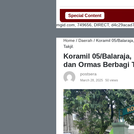
Special Content
Bup
mgid.com, 749656, DIRECT, d4c29acad
Home
/
Daerah
/
Koramil 05/Balaraj
Takjil.
Koramil 05/Balaraja
dan Ormas Berbagi Ta
postsera
March 28, 2025
50 views