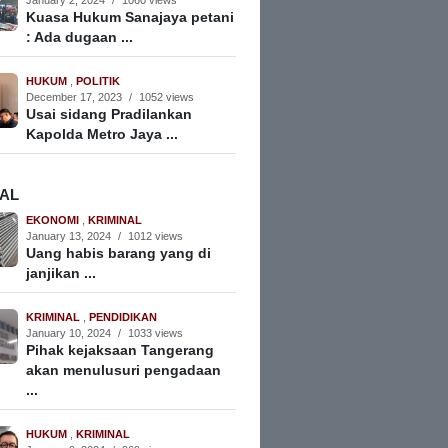
January 2, 2024
/
1060 views
Kuasa Hukum Sanajaya petani
: Ada dugaan ...
HUKUM
,
POLITIK
December 17, 2023
/
1052 views
Usai sidang Pradilankan
Kapolda Metro Jaya ...
NAL
EKONOMI
,
KRIMINAL
January 13, 2024
/
1012 views
Uang habis barang yang di
janjikan ...
KRIMINAL
,
PENDIDIKAN
January 10, 2024
/
1033 views
Pihak kejaksaan Tangerang
akan menulusuri pengadaan
...
HUKUM
,
KRIMINAL