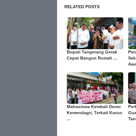
RELATED POSTS
Bupati Tangerang Gerak
Pen
Cepat Bangun Rumah ...
Sek
Awa
Mahasiswa Kembali Demo
Per
Kemendagri, Terkait Kasus
Gua
...
Tan