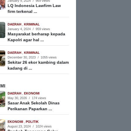
January 9, 2024
/
969 views
LQ Indonesia Lawfirm Law
firm terkenal ...
DAERAH
,
KRIMINAL
January 4, 2024
/
959 views
Masyarakat berharap kepada
Kapolri agar hal ...
DAERAH
,
KRIMINAL
December 30, 2023
/
1055 views
Sekitar 26 ekor kambing dalam
kadang di ...
MI
DAERAH
,
EKONOMI
May 30, 2026
/
174 views
Sasar Anak Sekolah Dinas
Perikanan Paparkan ...
EKONOMI
,
POLITIK
August 23, 2024
/
1024 views