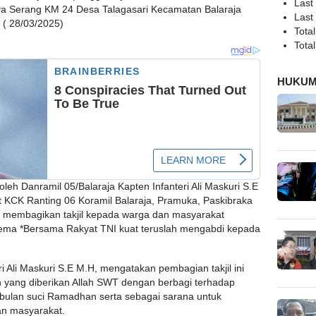
Last
ya Serang KM 24 Desa Talagasari Kecamatan Balaraja
Last
( 28/03/2025)
Total
Total
HUKU
oleh Danramil 05/Balaraja Kapten Infanteri Ali Maskuri S.E
t KCK Ranting 06 Koramil Balaraja, Pramuka, Paskibraka
 membagikan takjil kepada warga dan masyarakat
ema *Bersama Rakyat TNI kuat teruslah mengabdi kepada
ri Ali Maskuri S.E M.H, mengatakan pembagian takjil ini
 yang diberikan Allah SWT dengan berbagi terhadap
bulan suci Ramadhan serta sebagai sarana untuk
n masyarakat.