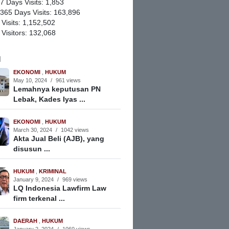
 7 Days Visits:
1,853
 365 Days Visits:
163,896
 Visits:
1,152,502
 Visitors:
132,068
M
EKONOMI
,
HUKUM
May 10, 2024
/
961 views
Lemahnya keputusan PN
Lebak, Kades Iyas ...
EKONOMI
,
HUKUM
March 30, 2024
/
1042 views
Akta Jual Beli (AJB), yang
disusun ...
HUKUM
,
KRIMINAL
January 9, 2024
/
969 views
LQ Indonesia Lawfirm Law
firm terkenal ...
DAERAH
,
HUKUM