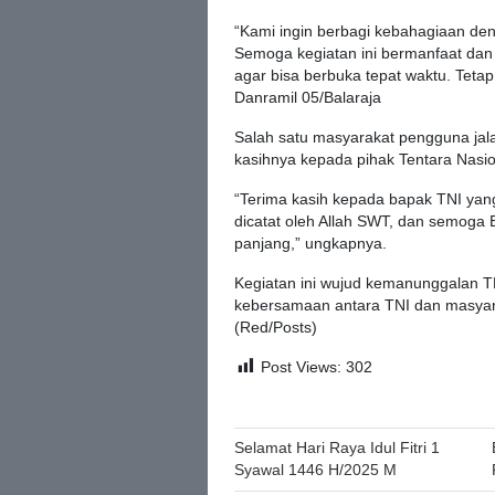
“Kami ingin berbagi kebahagiaan d
Semoga kegiatan ini bermanfaat da
agar bisa berbuka tepat waktu. Tetap 
Danramil 05/Balaraja
Salah satu masyarakat pengguna jala
kasihnya kepada pihak Tentara Nasio
“Terima kasih kepada bapak TNI yang 
dicatat oleh Allah SWT, dan semoga
panjang,” ungkapnya.
Kegiatan ini wujud kemanunggalan T
kebersamaan antara TNI dan masyar
(Red/Posts)
Post Views:
302
Post
Selamat Hari Raya Idul Fitri 1
Syawal 1446 H/2025 M
navigation