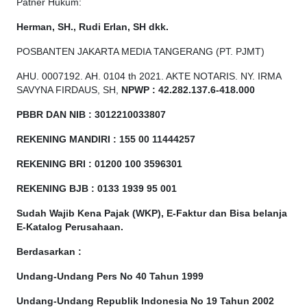
Patner Hukum:
Herman, SH., Rudi Erlan, SH dkk.
POSBANTEN JAKARTA MEDIA TANGERANG (PT. PJMT)
AHU. 0007192. AH. 0104 th 2021. AKTE NOTARIS. NY. IRMA
SAVYNA FIRDAUS, SH,
NPW
P
:
4
2.
282
.1
37
.6-418.000
PBBR DAN NIB
:
3012210033807
REKENING MANDIRI : 155 00 11444257
REKENING BRI : 01200 100
3596301
REKENING BJB : 0133 1939 95 001
Sudah Wajib Kena Pajak (WKP), E-Faktur dan Bisa belanja
E-Katalog Perusahaan.
Berdasarkan
:
Undang-Undang Pers No 40 Tahun 1999
Undang-Undang Republik Indonesia No 19 Tahun 2002