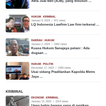
Akta Jual Beli (AJB), yang disusun ...
HUKUM
,
KRIMINAL
January 9, 2024
/
971 views
LQ Indonesia Lawfirm Law firm terkenal ...
DAERAH
,
HUKUM
January 2, 2024
/
1062 views
Kuasa Hukum Sanajaya petani : Ada
dugaan ...
HUKUM
,
POLITIK
December 17, 2023
/
1056 views
Usai sidang Pradilankan Kapolda Metro
Jaya ...
KRIMINAL
EKONOMI
,
KRIMINAL
January 13, 2024
/
1014 views
Uang habis barang yang di janjikan ...