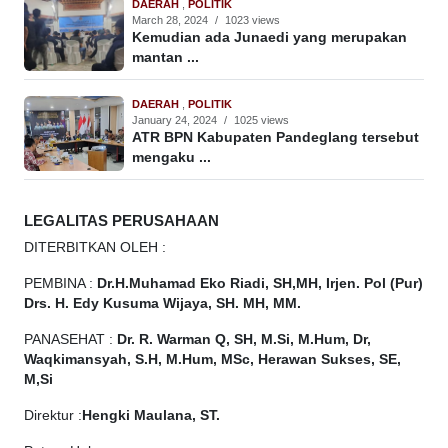
DAERAH
,
POLITIK
March 28, 2024
/
1023 views
Kemudian ada Junaedi yang merupakan
mantan ...
DAERAH
,
POLITIK
January 24, 2024
/
1025 views
ATR BPN Kabupaten Pandeglang tersebut
mengaku ...
LEGALITAS PERUSAHAAN
DITERBITKAN OLEH :
PEMBINA :
Dr.H.Muhamad
Eko
Riadi, SH,MH, Irjen. Pol (Pur)
Drs. H. Edy Kusuma Wijaya, SH. MH, MM.
PANASEHAT :
Dr. R. Warman Q, SH, M.Si, M.Hum, Dr,
Waqkimansyah, S.H, M.Hum, MSc, Herawan Sukses, SE,
M,Si
Direktur :
Hengki Maulana, ST.