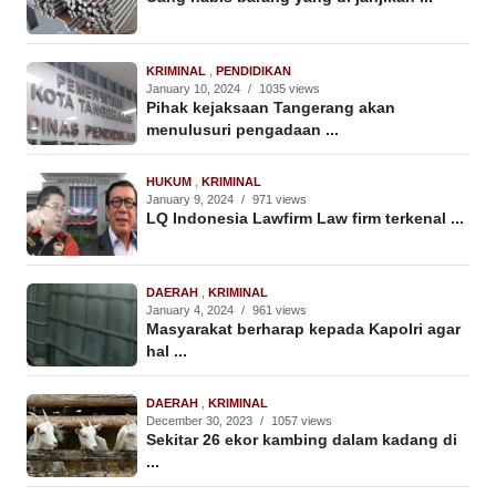
KRIMINAL
,
PENDIDIKAN
January 10, 2024
/
1035 views
Pihak kejaksaan Tangerang akan
menulusuri pengadaan ...
HUKUM
,
KRIMINAL
January 9, 2024
/
971 views
LQ Indonesia Lawfirm Law firm terkenal ...
DAERAH
,
KRIMINAL
January 4, 2024
/
961 views
Masyarakat berharap kepada Kapolri agar
hal ...
DAERAH
,
KRIMINAL
December 30, 2023
/
1057 views
Sekitar 26 ekor kambing dalam kadang di
...