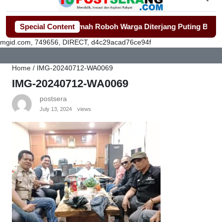
epat Bangun Rumah Roboh Warga Diterjang Puting Beliung
Special Content
-
P
mgid.com, 749656, DIRECT, d4c29acad76ce94f
Home
/
IMG-20240712-WA0069
IMG-20240712-WA0069
postsera
July 13, 2024
views