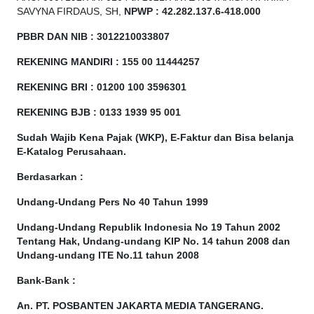
SAVYNA FIRDAUS, SH,
NPW
P
:
4
2.
282
.1
37
.6-418.000
PBBR DAN NIB
:
3012210033807
REKENING MANDIRI : 155 00 11444257
REKENING BRI : 01200 100
3596301
REKENING BJB : 0133 1939 95 001
Sudah Wajib Kena Pajak (WKP), E-Faktur dan Bisa belanja
E-Katalog Perusahaan.
Berdasarkan
:
Undang-Undang Pers No 40 Tahun 1999
Undang-Undang Republik Indonesia No 19 Tahun 2002
Tentang Hak, Undang-undang KIP No. 14 tahun 2008 dan
Undang-undang ITE No.11 tahun 2008
Bank-Bank :
An. PT. POSBANTEN JAKARTA MEDIA TANGERANG.