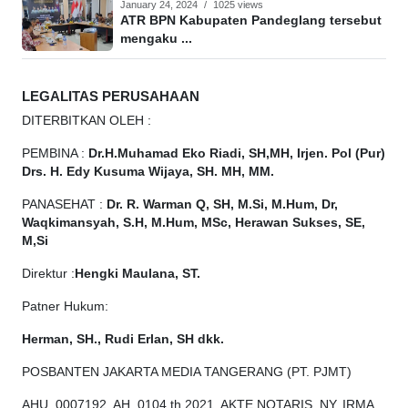
January 24, 2024
/
1025 views
ATR BPN Kabupaten Pandeglang tersebut
mengaku ...
LEGALITAS PERUSAHAAN
DITERBITKAN OLEH :
PEMBINA :
Dr.H.Muhamad
Eko
Riadi, SH,MH, Irjen. Pol (Pur)
Drs. H. Edy Kusuma Wijaya, SH. MH, MM.
PANASEHAT :
Dr. R. Warman Q, SH, M.Si, M.Hum, Dr,
Waqkimansyah, S.H, M.Hum, MSc, Herawan Sukses, SE,
M,Si
Direktur :
Hengki Maulana, ST.
Patner Hukum:
Herman, SH., Rudi Erlan, SH dkk.
POSBANTEN JAKARTA MEDIA TANGERANG (PT. PJMT)
AHU. 0007192. AH. 0104 th 2021. AKTE NOTARIS. NY. IRMA