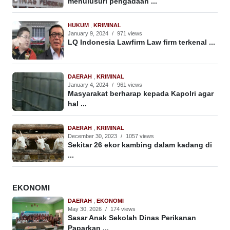
menulusuri pengadaan ...
HUKUM
,
KRIMINAL
January 9, 2024
/
971 views
LQ Indonesia Lawfirm Law firm terkenal ...
DAERAH
,
KRIMINAL
January 4, 2024
/
961 views
Masyarakat berharap kepada Kapolri agar
hal ...
DAERAH
,
KRIMINAL
December 30, 2023
/
1057 views
Sekitar 26 ekor kambing dalam kadang di
...
EKONOMI
DAERAH
,
EKONOMI
May 30, 2026
/
174 views
Sasar Anak Sekolah Dinas Perikanan
Paparkan ...