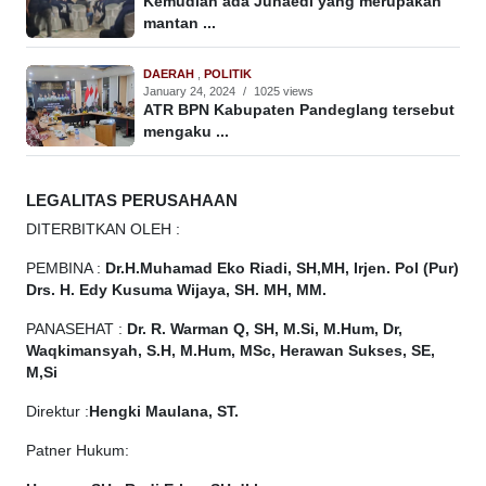
Kemudian ada Junaedi yang merupakan
mantan ...
DAERAH
,
POLITIK
January 24, 2024
/
1025 views
ATR BPN Kabupaten Pandeglang tersebut
mengaku ...
LEGALITAS PERUSAHAAN
DITERBITKAN OLEH :
PEMBINA :
Dr.H.Muhamad
Eko
Riadi, SH,MH, Irjen. Pol (Pur)
Drs. H. Edy Kusuma Wijaya, SH. MH, MM.
PANASEHAT :
Dr. R. Warman Q, SH, M.Si, M.Hum, Dr,
Waqkimansyah, S.H, M.Hum, MSc, Herawan Sukses, SE,
M,Si
Direktur :
Hengki Maulana, ST.
Patner Hukum: