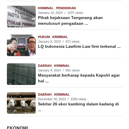
KRIMINAL
,
PENDIDIKAN
January 10, 2024
/
1037 views
Pihak kejaksaan Tangerang akan
menulusuri pengadaan ...
HUKUM
,
KRIMINAL
January 9, 2024
/
971 views
LQ Indonesia Lawfirm Law firm terkenal ...
DAERAH
,
KRIMINAL
January 4, 2024
/
961 views
Masyarakat berharap kepada Kapolri agar
hal ...
DAERAH
,
KRIMINAL
December 30, 2023
/
1059 views
Sekitar 26 ekor kambing dalam kadang di
...
EKONOMI