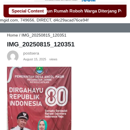
erak Cepat Bangun Rumah Roboh Warga Diterjang Puting Beliu
Special Content
mgid.com, 749656, DIRECT, d4c29acad76ce94f
Home
/
IMG_20250815_120351
IMG_20250815_120351
postsera
August 15, 2025
views