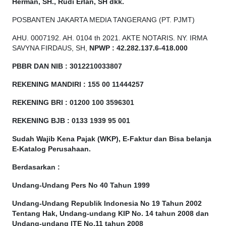
Herman, SH., Rudi Erlan, SH dkk.
POSBANTEN JAKARTA MEDIA TANGERANG (PT. PJMT)
AHU. 0007192. AH. 0104 th 2021. AKTE NOTARIS. NY. IRMA
SAVYNA FIRDAUS, SH,
NPW
P
:
4
2.
282
.1
37
.6-418.000
PBBR DAN NIB
:
3012210033807
REKENING MANDIRI : 155 00 11444257
REKENING BRI : 01200 100
3596301
REKENING BJB : 0133 1939 95 001
Sudah Wajib Kena Pajak (WKP), E-Faktur dan Bisa belanja
E-Katalog Perusahaan.
Berdasarkan
:
Undang-Undang Pers No 40 Tahun 1999
Undang-Undang Republik Indonesia No 19 Tahun 2002
Tentang Hak, Undang-undang KIP No. 14 tahun 2008 dan
Undang-undang ITE No.11 tahun 2008