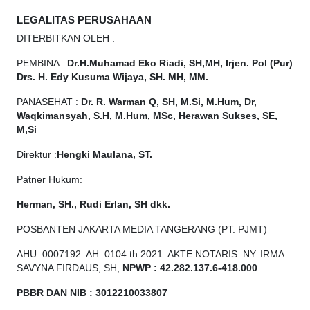
LEGALITAS PERUSAHAAN
DITERBITKAN OLEH :
PEMBINA :
Dr.H.Muhamad
Eko
Riadi, SH,MH, Irjen. Pol (Pur)
Drs. H. Edy Kusuma Wijaya, SH. MH, MM.
PANASEHAT :
Dr. R. Warman Q, SH, M.Si, M.Hum, Dr,
Waqkimansyah, S.H, M.Hum, MSc, Herawan Sukses, SE,
M,Si
Direktur :
Hengki Maulana, ST.
Patner Hukum:
Herman, SH., Rudi Erlan, SH dkk.
POSBANTEN JAKARTA MEDIA TANGERANG (PT. PJMT)
AHU. 0007192. AH. 0104 th 2021. AKTE NOTARIS. NY. IRMA
SAVYNA FIRDAUS, SH,
NPW
P
:
4
2.
282
.1
37
.6-418.000
PBBR DAN NIB
:
3012210033807