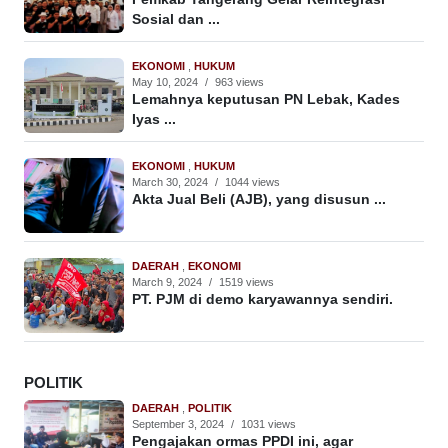
Sosial dan ...
EKONOMI
,
HUKUM
May 10, 2024
/
963 views
Lemahnya keputusan PN Lebak, Kades
Iyas ...
EKONOMI
,
HUKUM
March 30, 2024
/
1044 views
Akta Jual Beli (AJB), yang disusun ...
DAERAH
,
EKONOMI
March 9, 2024
/
1519 views
PT. PJM di demo karyawannya sendiri.
POLITIK
DAERAH
,
POLITIK
September 3, 2024
/
1031 views
Pengajakan ormas PPDI ini, agar