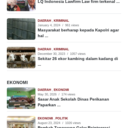
LQ Indonesia Lawfirm Law firm terkenal ...
DAERAH
,
KRIMINAL
January 4, 2024
/
961 views
Masyarakat berharap kepada Kapolri agar
hal ...
DAERAH
,
KRIMINAL
December 30, 2023
/
1057 views
Sekitar 26 ekor kambing dalam kadang di
...
EKONOMI
DAERAH
,
EKONOMI
May 30, 2026
/
174 views
Sasar Anak Sekolah Dinas Perikanan
Paparkan ...
EKONOMI
,
POLITIK
August 23, 2024
/
1026 views
Pemkab Tangerang Gelar Reintegrasi