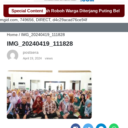
at Bangun Rumah Roboh Warga Diterjang Puting Beliung
Special Content
-
Pen
mgid.com, 749656, DIRECT, d4c29acad76ce94f
Home
/
IMG_20240419_111828
IMG_20240419_111828
postsera
April 19, 2024
views