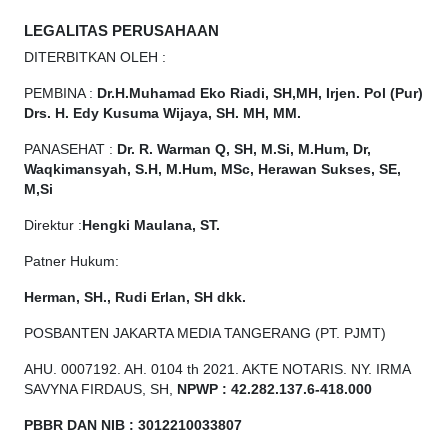
LEGALITAS PERUSAHAAN
DITERBITKAN OLEH :
PEMBINA :
Dr.H.Muhamad
Eko
Riadi, SH,MH, Irjen. Pol (Pur)
Drs. H. Edy Kusuma Wijaya, SH. MH, MM.
PANASEHAT :
Dr. R. Warman Q, SH, M.Si, M.Hum, Dr,
Waqkimansyah, S.H, M.Hum, MSc, Herawan Sukses, SE,
M,Si
Direktur :
Hengki Maulana, ST.
Patner Hukum:
Herman, SH., Rudi Erlan, SH dkk.
POSBANTEN JAKARTA MEDIA TANGERANG (PT. PJMT)
AHU. 0007192. AH. 0104 th 2021. AKTE NOTARIS. NY. IRMA
SAVYNA FIRDAUS, SH,
NPW
P
:
4
2.
282
.1
37
.6-418.000
PBBR DAN NIB
:
3012210033807