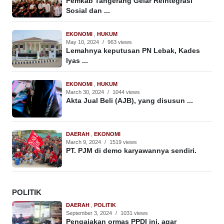
Pemkab Tangerang Gelar Reintegrasi
Sosial dan ...
EKONOMI
,
HUKUM
May 10, 2024
/
963 views
Lemahnya keputusan PN Lebak, Kades
Iyas ...
EKONOMI
,
HUKUM
March 30, 2024
/
1044 views
Akta Jual Beli (AJB), yang disusun ...
DAERAH
,
EKONOMI
March 9, 2024
/
1519 views
PT. PJM di demo karyawannya sendiri.
POLITIK
DAERAH
,
POLITIK
September 3, 2024
/
1031 views
Pengajakan ormas PPDI ini, agar