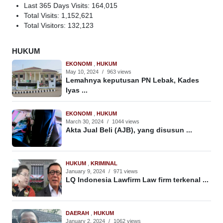
Last 365 Days Visits:
164,015
Total Visits:
1,152,621
Total Visitors:
132,123
HUKUM
EKONOMI
,
HUKUM
May 10, 2024
/
963 views
Lemahnya keputusan PN Lebak, Kades
Iyas ...
EKONOMI
,
HUKUM
March 30, 2024
/
1044 views
Akta Jual Beli (AJB), yang disusun ...
HUKUM
,
KRIMINAL
January 9, 2024
/
971 views
LQ Indonesia Lawfirm Law firm terkenal ...
DAERAH
,
HUKUM
January 2, 2024
/
1062 views