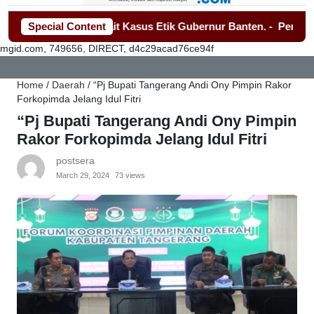
dagri, Terkait Kasus Etik Gubernur Banten.
Special Content
-
Perkuat Deteksi
mgid.com, 749656, DIRECT, d4c29acad76ce94f
Home
/
Daerah
/
“Pj Bupati Tangerang Andi Ony Pimpin Rakor
Forkopimda Jelang Idul Fitri
“Pj Bupati Tangerang Andi Ony Pimpin
Rakor Forkopimda Jelang Idul Fitri
postsera
March 29, 2024
73 views