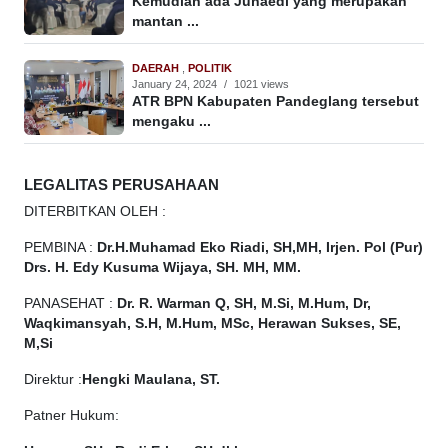
Kemudian ada Junaedi yang merupakan
mantan ...
DAERAH
,
POLITIK
January 24, 2024
/
1021 views
ATR BPN Kabupaten Pandeglang tersebut
mengaku ...
LEGALITAS PERUSAHAAN
DITERBITKAN OLEH :
PEMBINA :
Dr.H.Muhamad
Eko
Riadi, SH,MH, Irjen. Pol (Pur)
Drs. H. Edy Kusuma Wijaya, SH. MH, MM.
PANASEHAT :
Dr. R. Warman Q, SH, M.Si, M.Hum, Dr,
Waqkimansyah, S.H, M.Hum, MSc, Herawan Sukses, SE,
M,Si
Direktur :
Hengki Maulana, ST.
Patner Hukum: