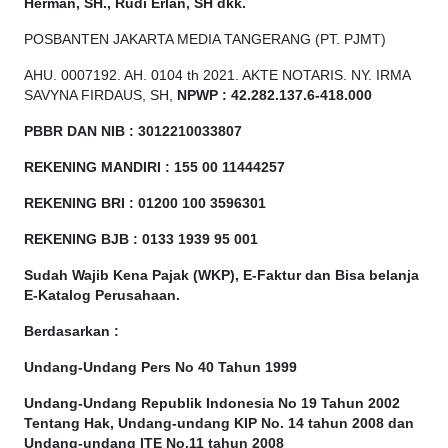
Herman, SH., Rudi Erlan, SH dkk.
POSBANTEN JAKARTA MEDIA TANGERANG (PT. PJMT)
AHU. 0007192. AH. 0104 th 2021. AKTE NOTARIS. NY. IRMA
SAVYNA FIRDAUS, SH,
NPW
P
:
4
2.
282
.1
37
.6-418.000
PBBR DAN NIB
:
3012210033807
REKENING MANDIRI : 155 00 11444257
REKENING BRI : 01200 100
3596301
REKENING BJB : 0133 1939 95 001
Sudah Wajib Kena Pajak (WKP), E-Faktur dan Bisa belanja
E-Katalog Perusahaan.
Berdasarkan
:
Undang-Undang Pers No 40 Tahun 1999
Undang-Undang Republik Indonesia No 19 Tahun 2002
Tentang Hak, Undang-undang KIP No. 14 tahun 2008 dan
Undang-undang ITE No.11 tahun 2008