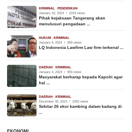
KRIMINAL
,
PENDIDIKAN
January 10, 2024
/
1033 views
Pihak kejaksaan Tangerang akan
menulusuri pengadaan ...
HUKUM
,
KRIMINAL
January 9, 2024
/
969 views
LQ Indonesia Lawfirm Law firm terkenal ...
DAERAH
,
KRIMINAL
January 4, 2024
/
959 views
Masyarakat berharap kepada Kapolri agar
hal ...
DAERAH
,
KRIMINAL
December 30, 2023
/
1055 views
Sekitar 26 ekor kambing dalam kadang di
...
EKONOMI