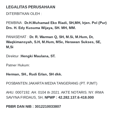
LEGALITAS PERUSAHAAN
DITERBITKAN OLEH :
PEMBINA :
Dr.H.Muhamad
Eko
Riadi, SH,MH, Irjen. Pol (Pur)
Drs. H. Edy Kusuma Wijaya, SH. MH, MM.
PANASEHAT :
Dr. R. Warman Q, SH, M.Si, M.Hum, Dr,
Waqkimansyah, S.H, M.Hum, MSc, Herawan Sukses, SE,
M,Si
Direktur :
Hengki Maulana, ST.
Patner Hukum:
Herman, SH., Rudi Erlan, SH dkk.
POSBANTEN JAKARTA MEDIA TANGERANG (PT. PJMT)
AHU. 0007192. AH. 0104 th 2021. AKTE NOTARIS. NY. IRMA
SAVYNA FIRDAUS, SH,
NPW
P
:
4
2.
282
.1
37
.6-418.000
PBBR DAN NIB
:
3012210033807