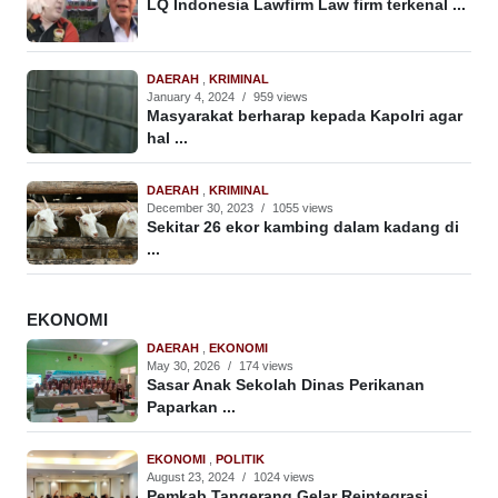
LQ Indonesia Lawfirm Law firm terkenal ...
DAERAH
,
KRIMINAL
January 4, 2024
/
959 views
Masyarakat berharap kepada Kapolri agar
hal ...
DAERAH
,
KRIMINAL
December 30, 2023
/
1055 views
Sekitar 26 ekor kambing dalam kadang di
...
EKONOMI
DAERAH
,
EKONOMI
May 30, 2026
/
174 views
Sasar Anak Sekolah Dinas Perikanan
Paparkan ...
EKONOMI
,
POLITIK
August 23, 2024
/
1024 views
Pemkab Tangerang Gelar Reintegrasi