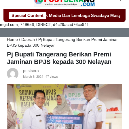
di Sorotan Awak Media Dan Lembaga Swadaya Masyarakat
Special Content
-
-
M
mgid.com, 749656, DIRECT, d4c29acad76ce94f
Home
/
Daerah
/
Pj Bupati Tangerang Berikan Premi Jaminan
BPJS kepada 300 Nelayan
Pj Bupati Tangerang Berikan Premi
Jaminan BPJS kepada 300 Nelayan
postsera
March 6, 2024
47 views