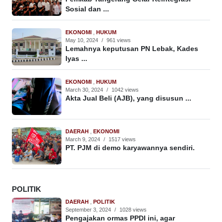
Sosial dan ...
EKONOMI
,
HUKUM
May 10, 2024
/
961 views
Lemahnya keputusan PN Lebak, Kades
Iyas ...
EKONOMI
,
HUKUM
March 30, 2024
/
1042 views
Akta Jual Beli (AJB), yang disusun ...
DAERAH
,
EKONOMI
March 9, 2024
/
1517 views
PT. PJM di demo karyawannya sendiri.
POLITIK
DAERAH
,
POLITIK
September 3, 2024
/
1028 views
Pengajakan ormas PPDI ini, agar