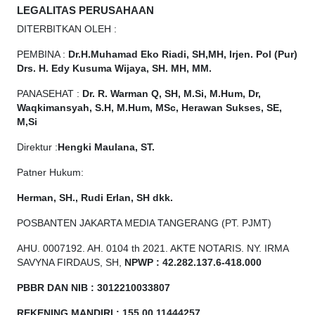
LEGALITAS PERUSAHAAN
DITERBITKAN OLEH :
PEMBINA :
Dr.H.Muhamad
Eko
Riadi, SH,MH, Irjen. Pol (Pur)
Drs. H. Edy Kusuma Wijaya, SH. MH, MM.
PANASEHAT :
Dr. R. Warman Q, SH, M.Si, M.Hum, Dr,
Waqkimansyah, S.H, M.Hum, MSc, Herawan Sukses, SE,
M,Si
Direktur :
Hengki Maulana, ST.
Patner Hukum:
Herman, SH., Rudi Erlan, SH dkk.
POSBANTEN JAKARTA MEDIA TANGERANG (PT. PJMT)
AHU. 0007192. AH. 0104 th 2021. AKTE NOTARIS. NY. IRMA
SAVYNA FIRDAUS, SH,
NPW
P
:
4
2.
282
.1
37
.6-418.000
PBBR DAN NIB
:
3012210033807
REKENING MANDIRI : 155 00 11444257