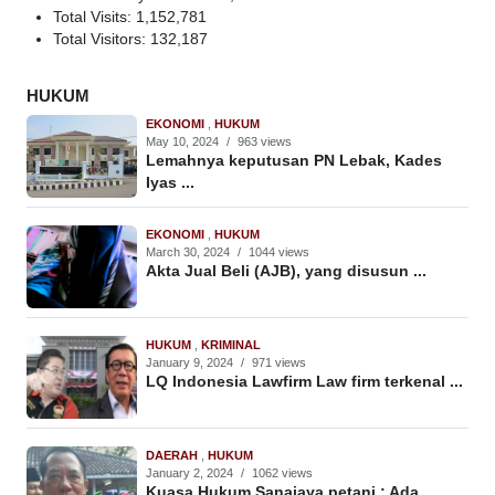
Total Visits:
1,152,781
Total Visitors:
132,187
HUKUM
EKONOMI
,
HUKUM
May 10, 2024
/
963 views
Lemahnya keputusan PN Lebak, Kades
Iyas ...
EKONOMI
,
HUKUM
March 30, 2024
/
1044 views
Akta Jual Beli (AJB), yang disusun ...
HUKUM
,
KRIMINAL
January 9, 2024
/
971 views
LQ Indonesia Lawfirm Law firm terkenal ...
DAERAH
,
HUKUM
January 2, 2024
/
1062 views
Kuasa Hukum Sanajaya petani : Ada