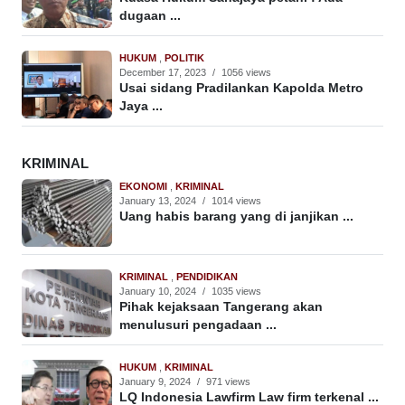
dugaan ...
HUKUM
,
POLITIK
December 17, 2023
/
1056 views
Usai sidang Pradilankan Kapolda Metro
Jaya ...
KRIMINAL
EKONOMI
,
KRIMINAL
January 13, 2024
/
1014 views
Uang habis barang yang di janjikan ...
KRIMINAL
,
PENDIDIKAN
January 10, 2024
/
1035 views
Pihak kejaksaan Tangerang akan
menulusuri pengadaan ...
HUKUM
,
KRIMINAL
January 9, 2024
/
971 views
LQ Indonesia Lawfirm Law firm terkenal ...