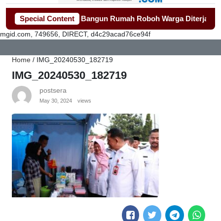
ang Gerak Cepat Bangun Rumah Roboh Warga Diterjang Puting 
Special Content
mgid.com, 749656, DIRECT, d4c29acad76ce94f
Home
/
IMG_20240530_182719
IMG_20240530_182719
postsera
May 30, 2024
views