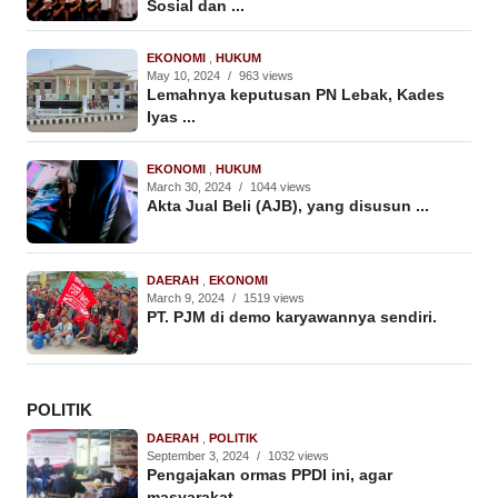
Sosial dan ...
EKONOMI
,
HUKUM
May 10, 2024
/
963 views
Lemahnya keputusan PN Lebak, Kades
Iyas ...
EKONOMI
,
HUKUM
March 30, 2024
/
1044 views
Akta Jual Beli (AJB), yang disusun ...
DAERAH
,
EKONOMI
March 9, 2024
/
1519 views
PT. PJM di demo karyawannya sendiri.
POLITIK
DAERAH
,
POLITIK
September 3, 2024
/
1032 views
Pengajakan ormas PPDI ini, agar
masyarakat ...