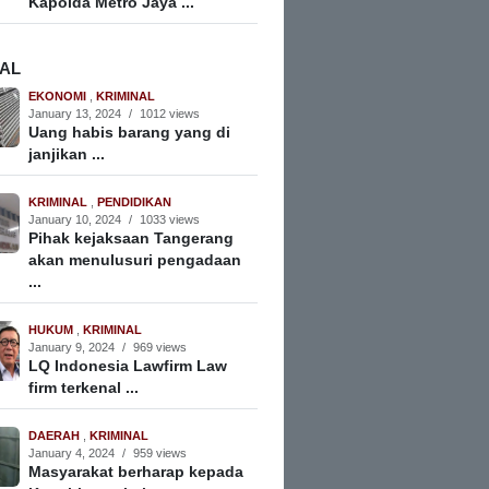
Kapolda Metro Jaya ...
NAL
EKONOMI
,
KRIMINAL
January 13, 2024
/
1012 views
Uang habis barang yang di
janjikan ...
KRIMINAL
,
PENDIDIKAN
January 10, 2024
/
1033 views
Pihak kejaksaan Tangerang
akan menulusuri pengadaan
...
HUKUM
,
KRIMINAL
January 9, 2024
/
969 views
LQ Indonesia Lawfirm Law
firm terkenal ...
DAERAH
,
KRIMINAL
January 4, 2024
/
959 views
Masyarakat berharap kepada