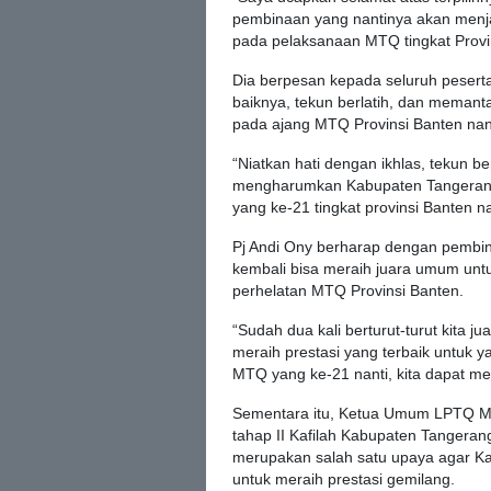
pembinaan yang nantinya akan menj
pada pelaksanaan MTQ tingkat Provin
Dia berpesan kepada seluruh pesert
baiknya, tekun berlatih, dan mema
pada ajang MTQ Provinsi Banten nan
“Niatkan hati dengan ikhlas, tekun 
mengharumkan Kabupaten Tangerang 
yang ke-21 tingkat provinsi Banten n
Pj Andi Ony berharap dengan pembin
kembali bisa meraih juara umum untuk
perhelatan MTQ Provinsi Banten.
“Sudah dua kali berturut-turut kita j
meraih prestasi yang terbaik untuk ya
MTQ yang ke-21 nanti, kita dapat me
Sementara itu, Ketua Umum LPTQ M
tahap II Kafilah Kabupaten Tangeran
merupakan salah satu upaya agar Ka
untuk meraih prestasi gemilang.