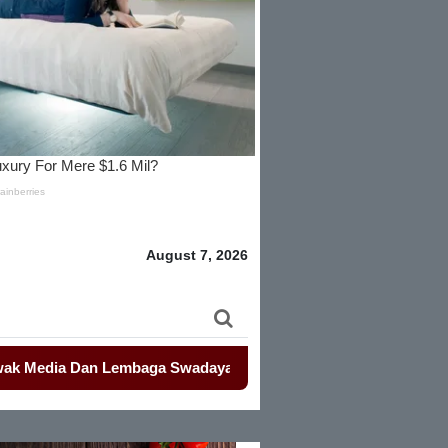
August 7, 2026
 Dan Lembaga Swadaya Masyarakat
-
-
Mahasiswa Kembali Demo 