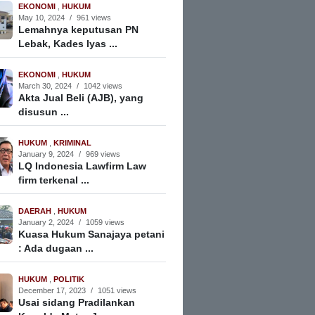
EKONOMI
,
HUKUM
May 10, 2024
/
961 views
Lemahnya keputusan PN
Lebak, Kades Iyas ...
EKONOMI
,
HUKUM
March 30, 2024
/
1042 views
Akta Jual Beli (AJB), yang
disusun ...
HUKUM
,
KRIMINAL
January 9, 2024
/
969 views
LQ Indonesia Lawfirm Law
firm terkenal ...
DAERAH
,
HUKUM
January 2, 2024
/
1059 views
Kuasa Hukum Sanajaya petani
: Ada dugaan ...
HUKUM
,
POLITIK
December 17, 2023
/
1051 views
Usai sidang Pradilankan