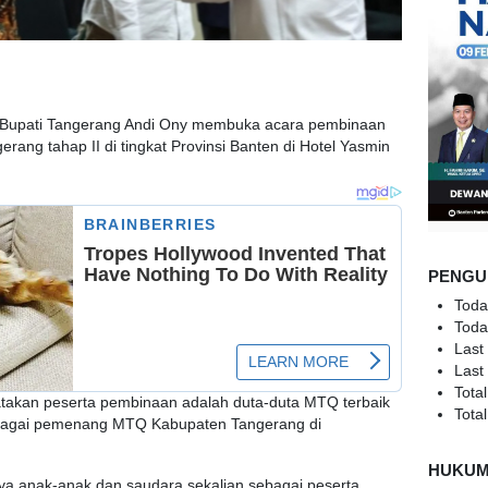
upati Tangerang Andi Ony membuka acara pembinaan
ang tahap II di tingkat Provinsi Banten di Hotel Yasmin
PENGU
Toda
Toda
Last
Last
Total
takan peserta pembinaan adalah duta-duta MTQ terbaik
Total
ebagai pemenang MTQ Kabupaten Tangerang di
HUKU
nya anak-anak dan saudara sekalian sebagai peserta