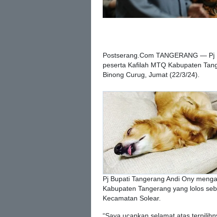
Postserang.Com TANGERANG — Pj B
peserta Kafilah MTQ Kabupaten Tanger
Binong Curug, Jumat (22/3/24).
Pj Bupati Tangerang Andi Ony menga
Kabupaten Tangerang yang lolos s
Kecamatan Solear.
“Saya ucapkan selamat atas terpilih