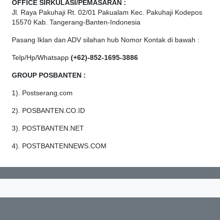
OFFICE
SIRKULASI/PEMASARAN :
Jl. Raya Pakuhaji Rt. 02/01 Pakualam Kec. Pakuhaji Kodepos
15570 Kab. Tangerang-Banten-Indonesia
Pasang Iklan dan ADV silahan hub Nomor Kontak di bawah :
Telp/Hp/Whatsapp
(+62)-852-1695-3886
GROUP POSBANTEN :
1). Postserang.com
2). POSBANTEN.CO.ID
3). POSTBANTEN.NET
4). POSTBANTENNEWS.COM
© 2026 POSTSERANG.COM. All Rights Reserved.
Design by
Velocity Developer