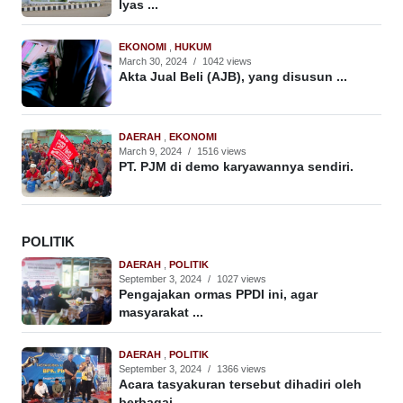
Iyas ...
EKONOMI
,
HUKUM
March 30, 2024
/
1042 views
Akta Jual Beli (AJB), yang disusun ...
DAERAH
,
EKONOMI
March 9, 2024
/
1516 views
PT. PJM di demo karyawannya sendiri.
POLITIK
DAERAH
,
POLITIK
September 3, 2024
/
1027 views
Pengajakan ormas PPDI ini, agar
masyarakat ...
DAERAH
,
POLITIK
September 3, 2024
/
1366 views
Acara tasyakuran tersebut dihadiri oleh
berbagai ...