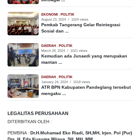
EKONOMI
,
POLITIK
August 23, 2024
/
1024 views
Pemkab Tangerang Gelar Reintegrasi
Sosial dan ...
DAERAH
,
POLITIK
March 28, 2024
/
1021 views
Kemudian ada Junaedi yang merupakan
mantan ...
DAERAH
,
POLITIK
January 24, 2024
/
1018 views
ATR BPN Kabupaten Pandeglang tersebut
mengaku ...
LEGALITAS PERUSAHAAN
DITERBITKAN OLEH :
PEMBINA :
Dr.H.Muhamad
Eko
Riadi, SH,MH, Irjen. Pol (Pur)
Drs. H. Edy Kusuma Wijaya, SH. MH, MM.