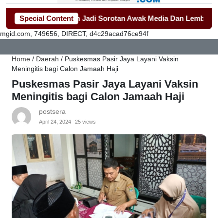
eragam Sekolah Jadi Sorotan Awak Media Dan Lembaga Swaday
Special Content
mgid.com, 749656, DIRECT, d4c29acad76ce94f
Home
/
Daerah
/
Puskesmas Pasir Jaya Layani Vaksin
Meningitis bagi Calon Jamaah Haji
Puskesmas Pasir Jaya Layani Vaksin
Meningitis bagi Calon Jamaah Haji
postsera
April 24, 2024
25 views