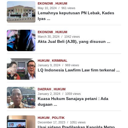
EKONOMI
,
HUKUM
May 10, 2024
/
961 views
Lemahnya keputusan PN Lebak, Kades
Iyas ...
EKONOMI
,
HUKUM
March 30, 2024
/
1042 views
Akta Jual Beli (AJB), yang disusun ...
HUKUM
,
KRIMINAL
January 9, 2024
/
969 views
LQ Indonesia Lawfirm Law firm terkenal ...
DAERAH
,
HUKUM
January 2, 2024
/
1059 views
Kuasa Hukum Sanajaya petani : Ada
dugaan ...
HUKUM
,
POLITIK
December 17, 2023
/
1051 views
Usai sidang Pradilankan Kapolda Metro