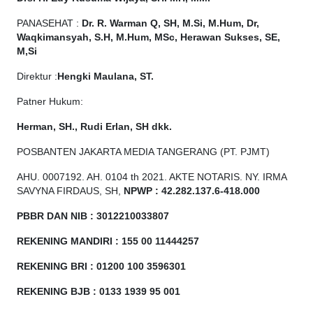
PANASEHAT :
Dr. R. Warman Q, SH, M.Si, M.Hum, Dr,
Waqkimansyah, S.H, M.Hum, MSc, Herawan Sukses, SE,
M,Si
Direktur :
Hengki Maulana, ST.
Patner Hukum:
Herman, SH., Rudi Erlan, SH dkk.
POSBANTEN JAKARTA MEDIA TANGERANG (PT. PJMT)
AHU. 0007192. AH. 0104 th 2021. AKTE NOTARIS. NY. IRMA
SAVYNA FIRDAUS, SH,
NPW
P
:
4
2.
282
.1
37
.6-418.000
PBBR DAN NIB
:
3012210033807
REKENING MANDIRI : 155 00 11444257
REKENING BRI : 01200 100
3596301
REKENING BJB : 0133 1939 95 001