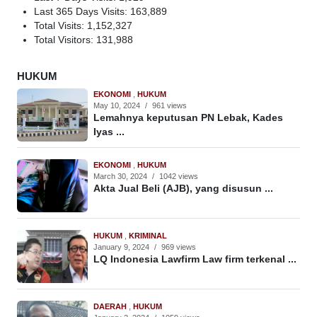
Last 365 Days Visits:
163,889
Total Visits:
1,152,327
Total Visitors:
131,988
HUKUM
EKONOMI
,
HUKUM
May 10, 2024
/
961 views
Lemahnya keputusan PN Lebak, Kades
Iyas ...
EKONOMI
,
HUKUM
March 30, 2024
/
1042 views
Akta Jual Beli (AJB), yang disusun ...
HUKUM
,
KRIMINAL
January 9, 2024
/
969 views
LQ Indonesia Lawfirm Law firm terkenal ...
DAERAH
,
HUKUM