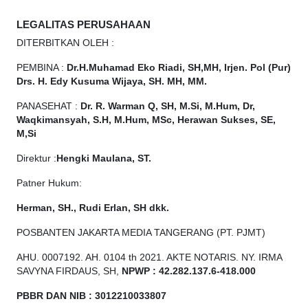
LEGALITAS PERUSAHAAN
DITERBITKAN OLEH :
PEMBINA :
Dr.H.Muhamad
Eko
Riadi, SH,MH, Irjen. Pol (Pur)
Drs. H. Edy Kusuma Wijaya, SH. MH, MM.
PANASEHAT :
Dr. R. Warman Q, SH, M.Si, M.Hum, Dr,
Waqkimansyah, S.H, M.Hum, MSc, Herawan Sukses, SE,
M,Si
Direktur :
Hengki Maulana, ST.
Patner Hukum:
Herman, SH., Rudi Erlan, SH dkk.
POSBANTEN JAKARTA MEDIA TANGERANG (PT. PJMT)
AHU. 0007192. AH. 0104 th 2021. AKTE NOTARIS. NY. IRMA
SAVYNA FIRDAUS, SH,
NPW
P
:
4
2.
282
.1
37
.6-418.000
PBBR DAN NIB
:
3012210033807