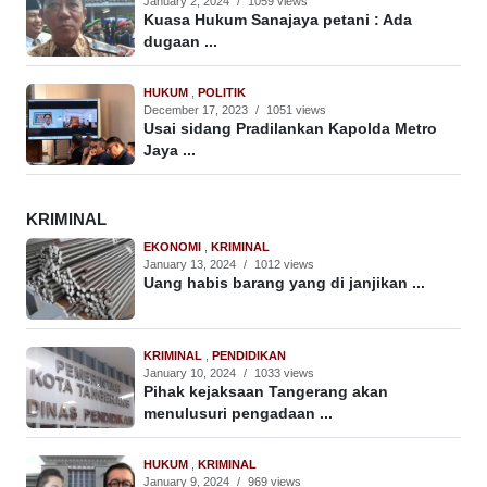
January 2, 2024
/
1059 views
Kuasa Hukum Sanajaya petani : Ada
dugaan ...
HUKUM
,
POLITIK
December 17, 2023
/
1051 views
Usai sidang Pradilankan Kapolda Metro
Jaya ...
KRIMINAL
EKONOMI
,
KRIMINAL
January 13, 2024
/
1012 views
Uang habis barang yang di janjikan ...
KRIMINAL
,
PENDIDIKAN
January 10, 2024
/
1033 views
Pihak kejaksaan Tangerang akan
menulusuri pengadaan ...
HUKUM
,
KRIMINAL
January 9, 2024
/
969 views