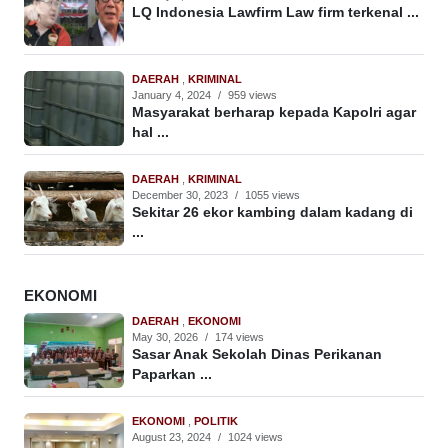
LQ Indonesia Lawfirm Law firm terkenal ...
DAERAH
,
KRIMINAL
January 4, 2024
/
959 views
Masyarakat berharap kepada Kapolri agar
hal ...
DAERAH
,
KRIMINAL
December 30, 2023
/
1055 views
Sekitar 26 ekor kambing dalam kadang di
...
EKONOMI
DAERAH
,
EKONOMI
May 30, 2026
/
174 views
Sasar Anak Sekolah Dinas Perikanan
Paparkan ...
EKONOMI
,
POLITIK
August 23, 2024
/
1024 views