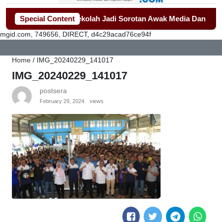
alan Seragam Sekolah Jadi Sorotan Awak Media Dan Lembaga 
Special Content
mgid.com, 749656, DIRECT, d4c29acad76ce94f
Home
/
IMG_20240229_141017
IMG_20240229_141017
postsera
February 29, 2024
views