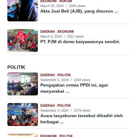
EKONOMI
,
HUKUM
March 30, 2024
/
1046 views
Akta Jual Beli (AJB), yang disusun ...
DAERAH
,
EKONOMI
March 9, 2024
/
1521 views
PT. PJM di demo karyawannya sendiri.
POLITIK
DAERAH
,
POLITIK
September 3, 2024
/
1033 views
Pengajakan ormas PPDI ini, agar
masyarakat ...
DAERAH
,
POLITIK
September 3, 2024
/
1373 views
Acara tasyakuran tersebut dihadiri oleh
berbagai ...
EKONOMI
,
POLITIK