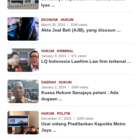
Iyas ...
EKONOMI
,
HUKUM
March 30, 2024
/
1046 views
Akta Jual Beli (AJB), yang disusun ...
HUKUM
,
KRIMINAL
January 9, 2024
/
971 views
LQ Indonesia Lawfirm Law firm terkenal ...
DAERAH
,
HUKUM
January 2, 2024
/
1064 views
Kuasa Hukum Sanajaya petani : Ada
dugaan ...
HUKUM
,
POLITIK
December 17, 2023
/
1055 views
Usai sidang Pradilankan Kapolda Metro
Jaya ...