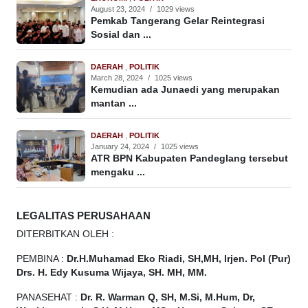
August 23, 2024
/
1029 views
Pemkab Tangerang Gelar Reintegrasi
Sosial dan ...
DAERAH
,
POLITIK
March 28, 2024
/
1025 views
Kemudian ada Junaedi yang merupakan
mantan ...
DAERAH
,
POLITIK
January 24, 2024
/
1025 views
ATR BPN Kabupaten Pandeglang tersebut
mengaku ...
LEGALITAS PERUSAHAAN
DITERBITKAN OLEH :
PEMBINA :
Dr.H.Muhamad
Eko
Riadi, SH,MH, Irjen. Pol (Pur)
Drs. H. Edy Kusuma Wijaya, SH. MH, MM.
PANASEHAT :
Dr. R. Warman Q, SH, M.Si, M.Hum, Dr,