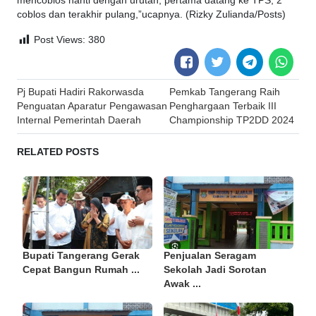
mencoblos nanti dengan urutan, pertama datang ke TPS, 2
coblos dan terakhir pulang,”ucapnya. (Rizky Zulianda/Posts)
Post Views:
380
Post
Pj Bupati Hadiri Rakorwasda
Pemkab Tangerang Raih
navigation
Penguatan Aparatur Pengawasan
Penghargaan Terbaik III
Internal Pemerintah Daerah
Championship TP2DD 2024
RELATED POSTS
Bupati Tangerang Gerak
Penjualan Seragam
Cepat Bangun Rumah ...
Sekolah Jadi Sorotan
Awak ...