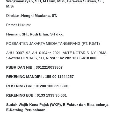
Waqkimansyah, S.H, M.Hum, MSc, Herawan Sukses, SE,
M,Si
Direktur :
Hengki Maulana, ST.
Patner Hukum:
Herman, SH., Rudi Erlan, SH dkk.
POSBANTEN JAKARTA MEDIA TANGERANG (PT. PJMT)
AHU. 0007192. AH. 0104 th 2021. AKTE NOTARIS. NY. IRMA
SAVYNA FIRDAUS, SH,
NPW
P
:
4
2.
282
.1
37
.6-418.000
PBBR DAN NIB
:
3012210033807
REKENING MANDIRI : 155 00 11444257
REKENING BRI : 01200 100
3596301
REKENING BJB : 0133 1939 95 001
Sudah Wajib Kena Pajak (WKP), E-Faktur dan Bisa belanja
E-Katalog Perusahaan.