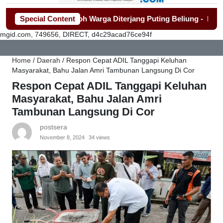
n Rumah Roboh Warga Diterjang Puting Beliung
Special Content
-
Penjualan S
mgid.com, 749656, DIRECT, d4c29acad76ce94f
Home
/
Daerah
/
Respon Cepat ADIL Tanggapi Keluhan
Masyarakat, Bahu Jalan Amri Tambunan Langsung Di Cor
Respon Cepat ADIL Tanggapi Keluhan
Masyarakat, Bahu Jalan Amri
Tambunan Langsung Di Cor
postsera
November 8, 2024
34 views