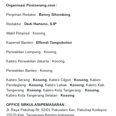
Organisasi Postserang.com :
Pimpinan Redaksi :
Benny Sihombing
Redaktur :
Dedi Hartono, S.IP
Wakil Pimpred : Kosong,
Kaperwil Banten :
Effendi Tampubolon
Perwakilan Lampung : Kosong,
Kabiro Perwakilan Jakarta : Kosong,
Perwakilan Banten : Kosong,
Kabiro Serang :
Kosong
, Kabiro Cilgon :
Kosong
, Kabiro
Pandeglang :
Kosong
, Kabiro Lebak :
Kosong
, Kabiro Kab.
Tangerang :
Kosong
, Kabiro Kota Tangerang :
Kosong
,
Kabiro Kota Tangerang Selatan :
Kosong
OFFICE
SIRKULASI/PEMASARAN :
Jl. Raya Pakuhaji Rt. 02/01 Pakualam Kec. Pakuhaji Kodepos
15570 Kab. Tangerang-Banten-Indonesia