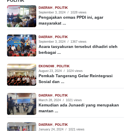
POLITIK
DAERAH
,
POLITIK
September 3, 2024
/
1028 views
Pengajakan ormas PPDI ini, agar
masyarakat ...
DAERAH
,
POLITIK
September 3, 2024
/
1367 views
Acara tasyakuran tersebut dihadiri oleh
berbagai ...
EKONOMI
,
POLITIK
August 23, 2024
/
1024 views
Pemkab Tangerang Gelar Reintegrasi
Sosial dan ...
DAERAH
,
POLITIK
March 28, 2024
/
1021 views
Kemudian ada Junaedi yang merupakan
mantan ...
DAERAH
,
POLITIK
January 24, 2024
/
1021 views