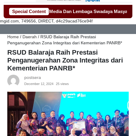
i Sorotan Awak Media Dan Lembaga Swadaya Masyarakat
Special Content
-
-
Ma
mgid.com, 749656, DIRECT, d4c29acad76ce94f
Home
/
Daerah
/
RSUD Balaraja Raih Prestasi
Penganugerahan Zona Integritas dari Kementerian PANRB*
RSUD Balaraja Raih Prestasi
Penganugerahan Zona Integritas dari
Kementerian PANRB*
postsera
December 12, 2024
25 views