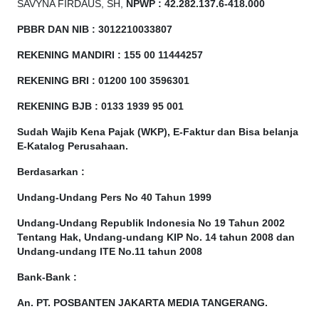
SAVYNA FIRDAUS, SH,
NPW
P
:
4
2.
282
.1
37
.6-418.000
PBBR DAN NIB
:
3012210033807
REKENING MANDIRI : 155 00 11444257
REKENING BRI : 01200 100
3596301
REKENING BJB : 0133 1939 95 001
Sudah Wajib Kena Pajak (WKP), E-Faktur dan Bisa belanja
E-Katalog Perusahaan.
Berdasarkan
:
Undang-Undang Pers No 40 Tahun 1999
Undang-Undang Republik Indonesia No 19 Tahun 2002
Tentang Hak, Undang-undang KIP No. 14 tahun 2008 dan
Undang-undang ITE No.11 tahun 2008
Bank-Bank :
An. PT. POSBANTEN JAKARTA MEDIA TANGERANG.