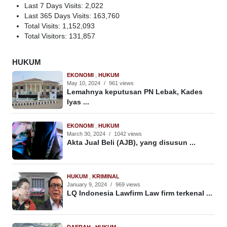
Last 7 Days Visits:
2,022
Last 365 Days Visits:
163,760
Total Visits:
1,152,093
Total Visitors:
131,857
HUKUM
EKONOMI
,
HUKUM
May 10, 2024
/
961 views
Lemahnya keputusan PN Lebak, Kades
Iyas ...
EKONOMI
,
HUKUM
March 30, 2024
/
1042 views
Akta Jual Beli (AJB), yang disusun ...
HUKUM
,
KRIMINAL
January 9, 2024
/
969 views
LQ Indonesia Lawfirm Law firm terkenal ...
DAERAH
,
HUKUM