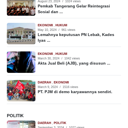
August 23, 2024
/
1024 views
Pemkab Tangerang Gelar Reintegrasi
Sosial dan ...
EKONOMI
,
HUKUM
May 10, 2024
/
961 views
Lemahnya keputusan PN Lebak, Kades
Iyas ...
EKONOMI
,
HUKUM
March 30, 2024
/
1042 views
Akta Jual Beli (AJB), yang disusun ...
DAERAH
,
EKONOMI
March 9, 2024
/
1516 views
PT. PJM di demo karyawannya sendiri.
POLITIK
DAERAH
,
POLITIK
September 3, 2024
/
1027 views