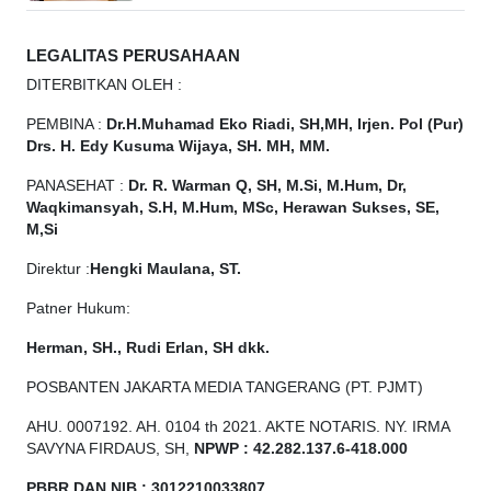
LEGALITAS PERUSAHAAN
DITERBITKAN OLEH :
PEMBINA :
Dr.H.Muhamad
Eko
Riadi, SH,MH, Irjen. Pol (Pur)
Drs. H. Edy Kusuma Wijaya, SH. MH, MM.
PANASEHAT :
Dr. R. Warman Q, SH, M.Si, M.Hum, Dr,
Waqkimansyah, S.H, M.Hum, MSc, Herawan Sukses, SE,
M,Si
Direktur :
Hengki Maulana, ST.
Patner Hukum:
Herman, SH., Rudi Erlan, SH dkk.
POSBANTEN JAKARTA MEDIA TANGERANG (PT. PJMT)
AHU. 0007192. AH. 0104 th 2021. AKTE NOTARIS. NY. IRMA
SAVYNA FIRDAUS, SH,
NPW
P
:
4
2.
282
.1
37
.6-418.000
PBBR DAN NIB
:
3012210033807