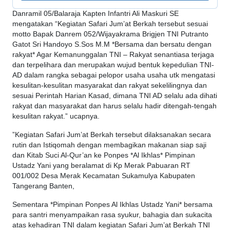
Danramil 05/Balaraja Kapten Infantri Ali Maskuri SE
mengatakan “Kegiatan Safari Jum’at Berkah tersebut sesuai
motto Bapak Danrem 052/Wijayakrama Brigjen TNI Putranto
Gatot Sri Handoyo S.Sos M.M *Bersama dan bersatu dengan
rakyat* Agar Kemanunggalan TNI – Rakyat senantiasa terjaga
dan terpelihara dan merupakan wujud bentuk kepedulian TNI-
AD dalam rangka sebagai pelopor usaha usaha utk mengatasi
kesulitan-kesulitan masyarakat dan rakyat sekelilingnya dan
sesuai Perintah Harian Kasad, dimana TNI AD selalu ada dihati
rakyat dan masyarakat dan harus selalu hadir ditengah-tengah
kesulitan rakyat.” ucapnya.
”Kegiatan Safari Jum’at Berkah tersebut dilaksanakan secara
rutin dan Istiqomah dengan membagikan makanan siap saji
dan Kitab Suci Al-Qur’an ke Ponpes *Al Ikhlas* Pimpinan
Ustadz Yani yang beralamat di Kp Merak Pabuaran RT
001/002 Desa Merak Kecamatan Sukamulya Kabupaten
Tangerang Banten,
Sementara *Pimpinan Ponpes Al Ikhlas Ustadz Yani* bersama
para santri menyampaikan rasa syukur, bahagia dan sukacita
atas kehadiran TNI dalam kegiatan Safari Jum’at Berkah TNI