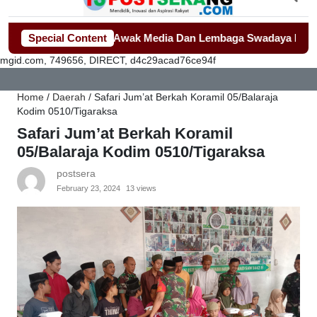
h Jadi Sorotan Awak Media Dan Lembaga Swadaya Masyarakat
Special Content
-
mgid.com, 749656, DIRECT, d4c29acad76ce94f
Home
/
Daerah
/
Safari Jum’at Berkah Koramil 05/Balaraja
Kodim 0510/Tigaraksa
Safari Jum’at Berkah Koramil
05/Balaraja Kodim 0510/Tigaraksa
postsera
February 23, 2024
13 views