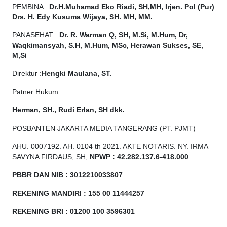
PEMBINA :
Dr.H.Muhamad
Eko
Riadi, SH,MH, Irjen. Pol (Pur)
Drs. H. Edy Kusuma Wijaya, SH. MH, MM.
PANASEHAT :
Dr. R. Warman Q, SH, M.Si, M.Hum, Dr,
Waqkimansyah, S.H, M.Hum, MSc, Herawan Sukses, SE,
M,Si
Direktur :
Hengki Maulana, ST.
Patner Hukum:
Herman, SH., Rudi Erlan, SH dkk.
POSBANTEN JAKARTA MEDIA TANGERANG (PT. PJMT)
AHU. 0007192. AH. 0104 th 2021. AKTE NOTARIS. NY. IRMA
SAVYNA FIRDAUS, SH,
NPW
P
:
4
2.
282
.1
37
.6-418.000
PBBR DAN NIB
:
3012210033807
REKENING MANDIRI : 155 00 11444257
REKENING BRI : 01200 100
3596301