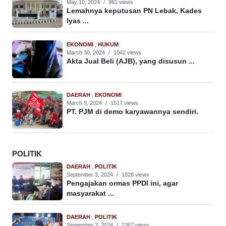
May 10, 2024
/
961 views
Lemahnya keputusan PN Lebak, Kades
Iyas ...
EKONOMI
,
HUKUM
March 30, 2024
/
1042 views
Akta Jual Beli (AJB), yang disusun ...
DAERAH
,
EKONOMI
March 9, 2024
/
1517 views
PT. PJM di demo karyawannya sendiri.
POLITIK
DAERAH
,
POLITIK
September 3, 2024
/
1028 views
Pengajakan ormas PPDI ini, agar
masyarakat ...
DAERAH
,
POLITIK
September 3, 2024
/
1367 views