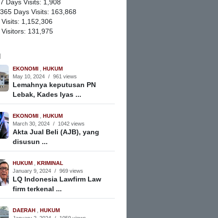
 7 Days Visits:
1,908
 365 Days Visits:
163,868
 Visits:
1,152,306
 Visitors:
131,975
M
EKONOMI
,
HUKUM
May 10, 2024
/
961 views
Lemahnya keputusan PN
Lebak, Kades Iyas ...
EKONOMI
,
HUKUM
March 30, 2024
/
1042 views
Akta Jual Beli (AJB), yang
disusun ...
HUKUM
,
KRIMINAL
January 9, 2024
/
969 views
LQ Indonesia Lawfirm Law
firm terkenal ...
DAERAH
,
HUKUM