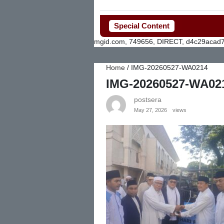
Special Content
mgid.com, 749656, DIRECT, d4c29acad
Home
/
IMG-20260527-WA0214
IMG-20260527-WA02
postsera
May 27, 2026
views