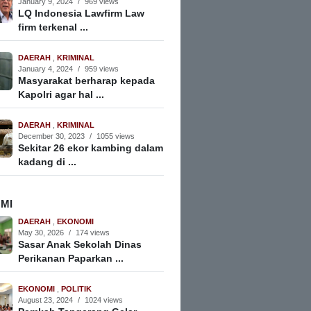
January 9, 2024
/
969 views
LQ Indonesia Lawfirm Law
firm terkenal ...
DAERAH
,
KRIMINAL
January 4, 2024
/
959 views
Masyarakat berharap kepada
Kapolri agar hal ...
DAERAH
,
KRIMINAL
December 30, 2023
/
1055 views
Sekitar 26 ekor kambing dalam
kadang di ...
MI
DAERAH
,
EKONOMI
May 30, 2026
/
174 views
Sasar Anak Sekolah Dinas
Perikanan Paparkan ...
EKONOMI
,
POLITIK
August 23, 2024
/
1024 views