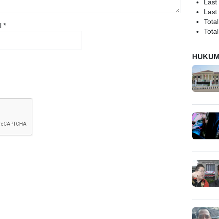
Last
Last
Total
l
*
Total
HUKU