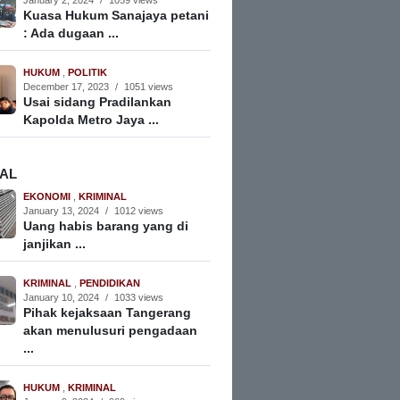
January 2, 2024
/
1059 views
Kuasa Hukum Sanajaya petani
: Ada dugaan ...
HUKUM
,
POLITIK
December 17, 2023
/
1051 views
Usai sidang Pradilankan
Kapolda Metro Jaya ...
NAL
EKONOMI
,
KRIMINAL
January 13, 2024
/
1012 views
Uang habis barang yang di
janjikan ...
KRIMINAL
,
PENDIDIKAN
January 10, 2024
/
1033 views
Pihak kejaksaan Tangerang
akan menulusuri pengadaan
...
HUKUM
,
KRIMINAL