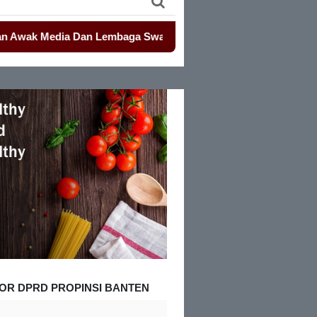
 Media Dan Lembaga Swadaya Masyarakat
-
-
Mahasiswa Kembali
OR DPRD PROPINSI BANTEN