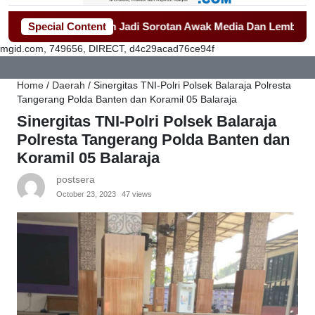
eragam Sekolah Jadi Sorotan Awak Media Dan Lembaga Swaday
Special Content
mgid.com, 749656, DIRECT, d4c29acad76ce94f
Home
/
Daerah
/
Sinergitas TNI-Polri Polsek Balaraja Polresta
Tangerang Polda Banten dan Koramil 05 Balaraja
Sinergitas TNI-Polri Polsek Balaraja
Polresta Tangerang Polda Banten dan
Koramil 05 Balaraja
postsera
October 23, 2023
47 views