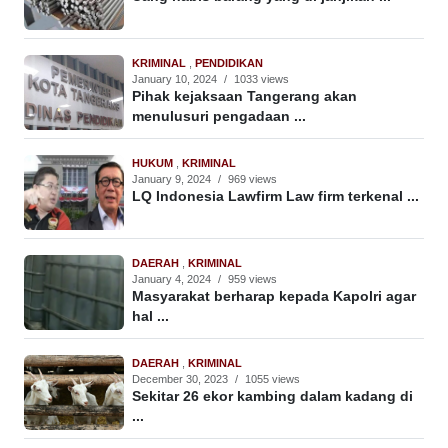
KRIMINAL
,
PENDIDIKAN
January 10, 2024
/
1033 views
Pihak kejaksaan Tangerang akan
menulusuri pengadaan ...
HUKUM
,
KRIMINAL
January 9, 2024
/
969 views
LQ Indonesia Lawfirm Law firm terkenal ...
DAERAH
,
KRIMINAL
January 4, 2024
/
959 views
Masyarakat berharap kepada Kapolri agar
hal ...
DAERAH
,
KRIMINAL
December 30, 2023
/
1055 views
Sekitar 26 ekor kambing dalam kadang di
...