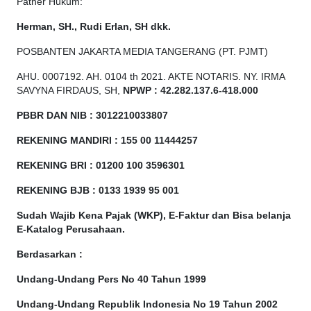
Patner Hukum:
Herman, SH., Rudi Erlan, SH dkk.
POSBANTEN JAKARTA MEDIA TANGERANG (PT. PJMT)
AHU. 0007192. AH. 0104 th 2021. AKTE NOTARIS. NY. IRMA
SAVYNA FIRDAUS, SH,
NPW
P
:
4
2.
282
.1
37
.6-418.000
PBBR DAN NIB
:
3012210033807
REKENING MANDIRI : 155 00 11444257
REKENING BRI : 01200 100
3596301
REKENING BJB : 0133 1939 95 001
Sudah Wajib Kena Pajak (WKP), E-Faktur dan Bisa belanja
E-Katalog Perusahaan.
Berdasarkan
:
Undang-Undang Pers No 40 Tahun 1999
Undang-Undang Republik Indonesia No 19 Tahun 2002