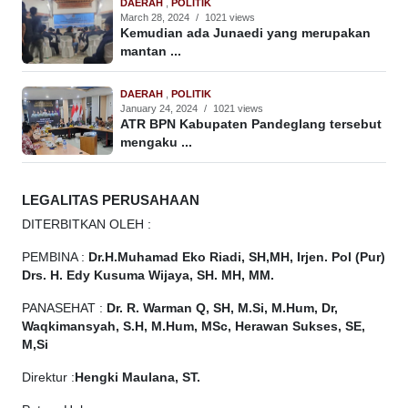
DAERAH
,
POLITIK
March 28, 2024
/
1021 views
Kemudian ada Junaedi yang merupakan
mantan ...
DAERAH
,
POLITIK
January 24, 2024
/
1021 views
ATR BPN Kabupaten Pandeglang tersebut
mengaku ...
LEGALITAS PERUSAHAAN
DITERBITKAN OLEH :
PEMBINA :
Dr.H.Muhamad
Eko
Riadi, SH,MH, Irjen. Pol (Pur)
Drs. H. Edy Kusuma Wijaya, SH. MH, MM.
PANASEHAT :
Dr. R. Warman Q, SH, M.Si, M.Hum, Dr,
Waqkimansyah, S.H, M.Hum, MSc, Herawan Sukses, SE,
M,Si
Direktur :
Hengki Maulana, ST.