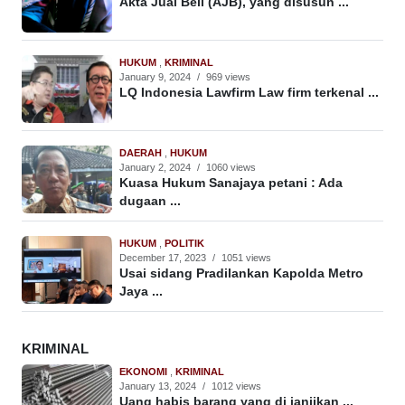
Akta Jual Beli (AJB), yang disusun ...
HUKUM
,
KRIMINAL
January 9, 2024
/
969 views
LQ Indonesia Lawfirm Law firm terkenal ...
DAERAH
,
HUKUM
January 2, 2024
/
1060 views
Kuasa Hukum Sanajaya petani : Ada
dugaan ...
HUKUM
,
POLITIK
December 17, 2023
/
1051 views
Usai sidang Pradilankan Kapolda Metro
Jaya ...
KRIMINAL
EKONOMI
,
KRIMINAL
January 13, 2024
/
1012 views
Uang habis barang yang di janjikan ...