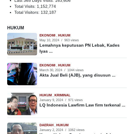
Last 365 Days Visits:
163,606
Total Visits:
1,152,774
Total Visitors:
132,187
HUKUM
EKONOMI
,
HUKUM
May 10, 2024
/
963 views
Lemahnya keputusan PN Lebak, Kades
Iyas ...
EKONOMI
,
HUKUM
March 30, 2024
/
1044 views
Akta Jual Beli (AJB), yang disusun ...
HUKUM
,
KRIMINAL
January 9, 2024
/
971 views
LQ Indonesia Lawfirm Law firm terkenal ...
DAERAH
,
HUKUM
January 2, 2024
/
1062 views