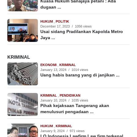
Kuasa Hukum Sanajaya petani : Ada
dugaan ...
HUKUM
,
POLITIK
December 17, 2023
/
1056 views
Usai sidang Pradilankan Kapolda Metro
Jaya ...
KRIMINAL
EKONOMI
,
KRIMINAL
January 13, 2024
/
1014 views
Uang habis barang yang di janjikan ...
KRIMINAL
,
PENDIDIKAN
January 10, 2024
/
1035 views
Pihak kejaksaan Tangerang akan
menulusuri pengadaan ...
HUKUM
,
KRIMINAL
January 9, 2024
/
971 views
LQ Indonesia Lawfirm Law firm terkenal ...