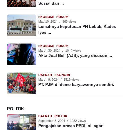
Sosial dan ...
EKONOMI
,
HUKUM
May 10, 2024
/
963 views
Lemahnya keputusan PN Lebak, Kades
Iyas ...
EKONOMI
,
HUKUM
March 30, 2024
/
1044 views
Akta Jual Beli (AJB), yang disusun ...
DAERAH
,
EKONOMI
March 9, 2024
/
1519 views
PT. PJM di demo karyawannya sendiri.
POLITIK
DAERAH
,
POLITIK
September 3, 2024
/
1032 views
Pengajakan ormas PPDI ini, agar