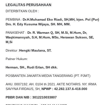
LEGALITAS PERUSAHAAN
DITERBITKAN OLEH :
PEMBINA :
Dr.H.Muhamad
Eko
Riadi, SH,MH, Irjen. Pol (Pur)
Drs. H. Edy Kusuma Wijaya, SH. MH, MM.
PANASEHAT :
Dr. R. Warman Q, SH, M.Si, M.Hum, Dr,
Waqkimansyah, S.H, M.Hum, MSc, Herawan Sukses, SE,
M,Si
Direktur :
Hengki Maulana, ST.
Patner Hukum:
Herman, SH., Rudi Erlan, SH dkk.
POSBANTEN JAKARTA MEDIA TANGERANG (PT. PJMT)
AHU. 0007192. AH. 0104 th 2021. AKTE NOTARIS. NY. IRMA
SAVYNA FIRDAUS, SH,
NPW
P
:
4
2.
282
.1
37
.6-418.000
PBBR DAN NIB
:
3012210033807