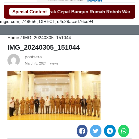
ti Tangerang Gerak Cepat Bangun Rumah Roboh Warga Diterjan
Special Content
mgid.com, 749656, DIRECT, d4c29acad76ce94f
Home
/
IMG_20240305_151044
IMG_20240305_151044
postsera
March 5, 2024
views