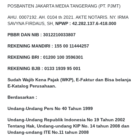
POSBANTEN JAKARTA MEDIA TANGERANG (PT. PJMT)
AHU. 0007192. AH. 0104 th 2021. AKTE NOTARIS. NY. IRMA
SAVYNA FIRDAUS, SH,
NPW
P
:
4
2.
282
.1
37
.6-418.000
PBBR DAN NIB
:
3012210033807
REKENING MANDIRI : 155 00 11444257
REKENING BRI : 01200 100
3596301
REKENING BJB : 0133 1939 95 001
Sudah Wajib Kena Pajak (WKP), E-Faktur dan Bisa belanja
E-Katalog Perusahaan.
Berdasarkan
:
Undang-Undang Pers No 40 Tahun 1999
Undang-Undang Republik Indonesia No 19 Tahun 2002
Tentang Hak, Undang-undang KIP No. 14 tahun 2008 dan
Undang-undang ITE No.11 tahun 2008