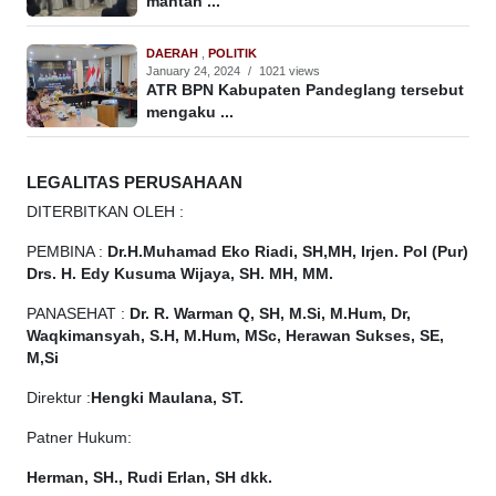
mantan ...
DAERAH
,
POLITIK
January 24, 2024
/
1021 views
ATR BPN Kabupaten Pandeglang tersebut
mengaku ...
LEGALITAS PERUSAHAAN
DITERBITKAN OLEH :
PEMBINA :
Dr.H.Muhamad
Eko
Riadi, SH,MH, Irjen. Pol (Pur)
Drs. H. Edy Kusuma Wijaya, SH. MH, MM.
PANASEHAT :
Dr. R. Warman Q, SH, M.Si, M.Hum, Dr,
Waqkimansyah, S.H, M.Hum, MSc, Herawan Sukses, SE,
M,Si
Direktur :
Hengki Maulana, ST.
Patner Hukum:
Herman, SH., Rudi Erlan, SH dkk.