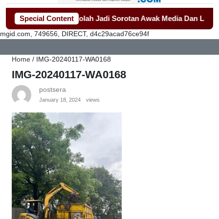
lan Seragam Sekolah Jadi Sorotan Awak Media Dan Lembaga S
Special Content
mgid.com, 749656, DIRECT, d4c29acad76ce94f
Home
/
IMG-20240117-WA0168
IMG-20240117-WA0168
postsera
January 18, 2024
views