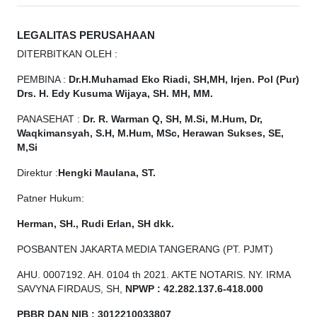
LEGALITAS PERUSAHAAN
DITERBITKAN OLEH :
PEMBINA :
Dr.H.Muhamad
Eko
Riadi, SH,MH, Irjen. Pol (Pur)
Drs. H. Edy Kusuma Wijaya, SH. MH, MM.
PANASEHAT :
Dr. R. Warman Q, SH, M.Si, M.Hum, Dr,
Waqkimansyah, S.H, M.Hum, MSc, Herawan Sukses, SE,
M,Si
Direktur :
Hengki Maulana, ST.
Patner Hukum:
Herman, SH., Rudi Erlan, SH dkk.
POSBANTEN JAKARTA MEDIA TANGERANG (PT. PJMT)
AHU. 0007192. AH. 0104 th 2021. AKTE NOTARIS. NY. IRMA
SAVYNA FIRDAUS, SH,
NPW
P
:
4
2.
282
.1
37
.6-418.000
PBBR DAN NIB
:
3012210033807