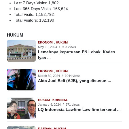
Last 7 Days Visits:
1,802
Last 365 Days Visits:
163,624
Total Visits:
1,152,792
Total Visitors:
132,190
HUKUM
EKONOMI
,
HUKUM
May 10, 2024
/
963 views
Lemahnya keputusan PN Lebak, Kades
Iyas ...
EKONOMI
,
HUKUM
March 30, 2024
/
1044 views
Akta Jual Beli (AJB), yang disusun ...
HUKUM
,
KRIMINAL
January 9, 2024
/
971 views
LQ Indonesia Lawfirm Law firm terkenal ...
DAERAH
,
HUKUM