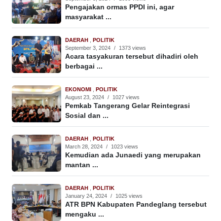
Pengajakan ormas PPDI ini, agar
masyarakat ...
DAERAH
,
POLITIK
September 3, 2024
/
1373 views
Acara tasyakuran tersebut dihadiri oleh
berbagai ...
EKONOMI
,
POLITIK
August 23, 2024
/
1027 views
Pemkab Tangerang Gelar Reintegrasi
Sosial dan ...
DAERAH
,
POLITIK
March 28, 2024
/
1023 views
Kemudian ada Junaedi yang merupakan
mantan ...
DAERAH
,
POLITIK
January 24, 2024
/
1025 views
ATR BPN Kabupaten Pandeglang tersebut
mengaku ...