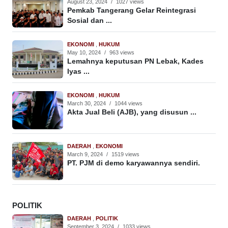
August 23, 2024
/
1027 views
Pemkab Tangerang Gelar Reintegrasi
Sosial dan ...
EKONOMI
,
HUKUM
May 10, 2024
/
963 views
Lemahnya keputusan PN Lebak, Kades
Iyas ...
EKONOMI
,
HUKUM
March 30, 2024
/
1044 views
Akta Jual Beli (AJB), yang disusun ...
DAERAH
,
EKONOMI
March 9, 2024
/
1519 views
PT. PJM di demo karyawannya sendiri.
POLITIK
DAERAH
,
POLITIK
September 3, 2024
/
1033 views