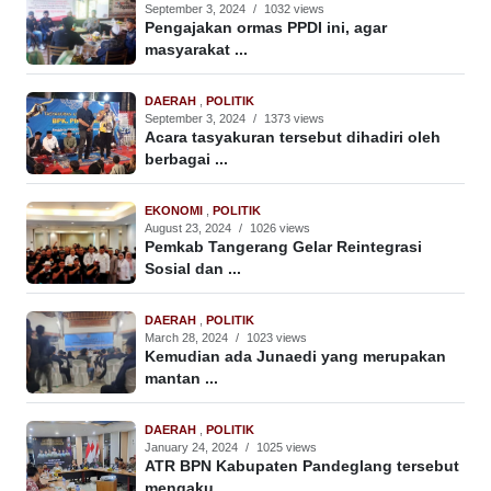
September 3, 2024
/
1032 views
Pengajakan ormas PPDI ini, agar
masyarakat ...
DAERAH
,
POLITIK
September 3, 2024
/
1373 views
Acara tasyakuran tersebut dihadiri oleh
berbagai ...
EKONOMI
,
POLITIK
August 23, 2024
/
1026 views
Pemkab Tangerang Gelar Reintegrasi
Sosial dan ...
DAERAH
,
POLITIK
March 28, 2024
/
1023 views
Kemudian ada Junaedi yang merupakan
mantan ...
DAERAH
,
POLITIK
January 24, 2024
/
1025 views
ATR BPN Kabupaten Pandeglang tersebut
mengaku ...