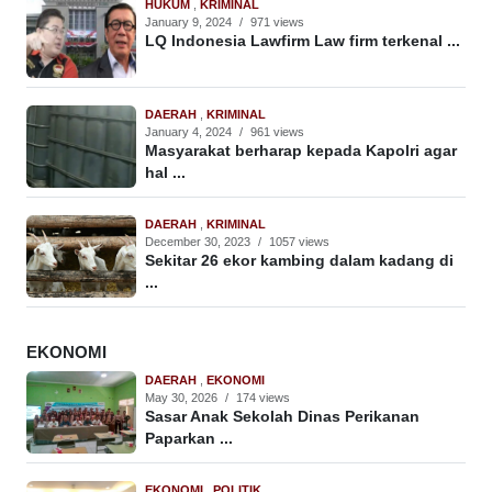
HUKUM
,
KRIMINAL
January 9, 2024
/
971 views
LQ Indonesia Lawfirm Law firm terkenal ...
DAERAH
,
KRIMINAL
January 4, 2024
/
961 views
Masyarakat berharap kepada Kapolri agar
hal ...
DAERAH
,
KRIMINAL
December 30, 2023
/
1057 views
Sekitar 26 ekor kambing dalam kadang di
...
EKONOMI
DAERAH
,
EKONOMI
May 30, 2026
/
174 views
Sasar Anak Sekolah Dinas Perikanan
Paparkan ...
EKONOMI
,
POLITIK