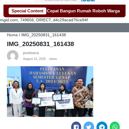
Tangerang Gerak Cepat Bangun Rumah Roboh Warga Diterjang P
Special Content
mgid.com, 749656, DIRECT, d4c29acad76ce94f
Home
/
IMG_20250831_161438
IMG_20250831_161438
postsera
August 31, 2025
views