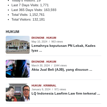
Today's Visitors:
29
Last 7 Days Visits:
1,771
Last 365 Days Visits:
163,593
Total Visits:
1,152,761
Total Visitors:
132,181
HUKUM
EKONOMI
,
HUKUM
May 10, 2024
/
963 views
Lemahnya keputusan PN Lebak, Kades
Iyas ...
EKONOMI
,
HUKUM
March 30, 2024
/
1044 views
Akta Jual Beli (AJB), yang disusun ...
HUKUM
,
KRIMINAL
January 9, 2024
/
971 views
LQ Indonesia Lawfirm Law firm terkenal ...