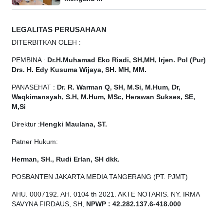
LEGALITAS PERUSAHAAN
DITERBITKAN OLEH :
PEMBINA :
Dr.H.Muhamad
Eko
Riadi, SH,MH, Irjen. Pol (Pur)
Drs. H. Edy Kusuma Wijaya, SH. MH, MM.
PANASEHAT :
Dr. R. Warman Q, SH, M.Si, M.Hum, Dr,
Waqkimansyah, S.H, M.Hum, MSc, Herawan Sukses, SE,
M,Si
Direktur :
Hengki Maulana, ST.
Patner Hukum:
Herman, SH., Rudi Erlan, SH dkk.
POSBANTEN JAKARTA MEDIA TANGERANG (PT. PJMT)
AHU. 0007192. AH. 0104 th 2021. AKTE NOTARIS. NY. IRMA
SAVYNA FIRDAUS, SH,
NPW
P
:
4
2.
282
.1
37
.6-418.000