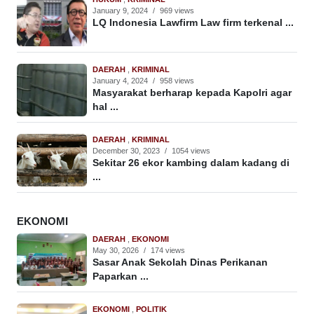
January 9, 2024
/
969 views
LQ Indonesia Lawfirm Law firm terkenal ...
DAERAH
,
KRIMINAL
January 4, 2024
/
958 views
Masyarakat berharap kepada Kapolri agar
hal ...
DAERAH
,
KRIMINAL
December 30, 2023
/
1054 views
Sekitar 26 ekor kambing dalam kadang di
...
EKONOMI
DAERAH
,
EKONOMI
May 30, 2026
/
174 views
Sasar Anak Sekolah Dinas Perikanan
Paparkan ...
EKONOMI
,
POLITIK