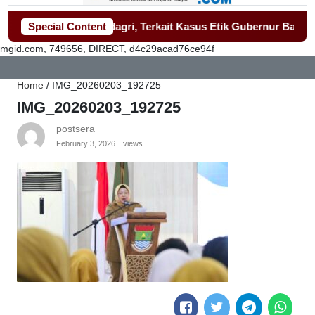
i Demo Kemendagri, Terkait Kasus Etik Gubernur Banten.
Special Content
-
Pe
mgid.com, 749656, DIRECT, d4c29acad76ce94f
Home
/
IMG_20260203_192725
IMG_20260203_192725
postsera
February 3, 2026
views