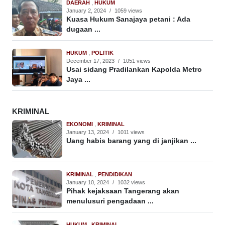
DAERAH
,
HUKUM
January 2, 2024
/
1059 views
Kuasa Hukum Sanajaya petani : Ada
dugaan ...
HUKUM
,
POLITIK
December 17, 2023
/
1051 views
Usai sidang Pradilankan Kapolda Metro
Jaya ...
KRIMINAL
EKONOMI
,
KRIMINAL
January 13, 2024
/
1011 views
Uang habis barang yang di janjikan ...
KRIMINAL
,
PENDIDIKAN
January 10, 2024
/
1032 views
Pihak kejaksaan Tangerang akan
menulusuri pengadaan ...
HUKUM
,
KRIMINAL