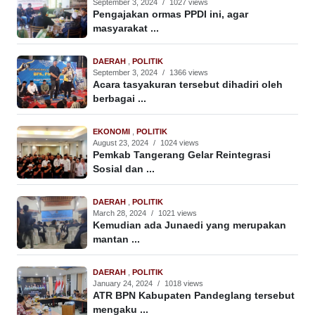
September 3, 2024
/
1027 views
Pengajakan ormas PPDI ini, agar
masyarakat ...
DAERAH
,
POLITIK
September 3, 2024
/
1366 views
Acara tasyakuran tersebut dihadiri oleh
berbagai ...
EKONOMI
,
POLITIK
August 23, 2024
/
1024 views
Pemkab Tangerang Gelar Reintegrasi
Sosial dan ...
DAERAH
,
POLITIK
March 28, 2024
/
1021 views
Kemudian ada Junaedi yang merupakan
mantan ...
DAERAH
,
POLITIK
January 24, 2024
/
1018 views
ATR BPN Kabupaten Pandeglang tersebut
mengaku ...