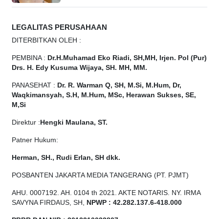
LEGALITAS PERUSAHAAN
DITERBITKAN OLEH :
PEMBINA :
Dr.H.Muhamad
Eko
Riadi, SH,MH, Irjen. Pol (Pur)
Drs. H. Edy Kusuma Wijaya, SH. MH, MM.
PANASEHAT :
Dr. R. Warman Q, SH, M.Si, M.Hum, Dr,
Waqkimansyah, S.H, M.Hum, MSc, Herawan Sukses, SE,
M,Si
Direktur :
Hengki Maulana, ST.
Patner Hukum:
Herman, SH., Rudi Erlan, SH dkk.
POSBANTEN JAKARTA MEDIA TANGERANG (PT. PJMT)
AHU. 0007192. AH. 0104 th 2021. AKTE NOTARIS. NY. IRMA
SAVYNA FIRDAUS, SH,
NPW
P
:
4
2.
282
.1
37
.6-418.000