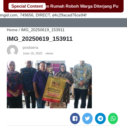
erak Cepat Bangun Rumah Roboh Warga Diterjang Puting Beliu
Special Content
mgid.com, 749656, DIRECT, d4c29acad76ce94f
Home
/
IMG_20250619_153911
IMG_20250619_153911
postsera
June 19, 2025
views