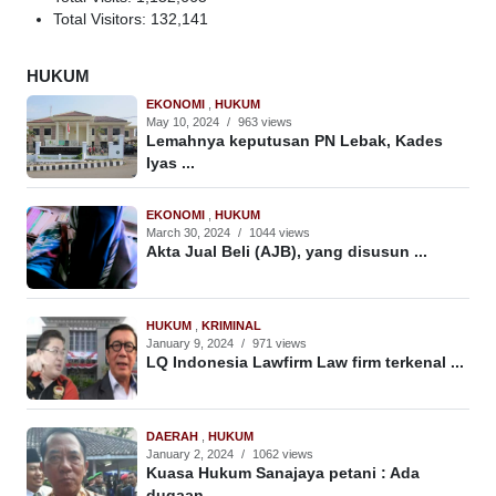
Total Visitors:
132,141
HUKUM
EKONOMI
,
HUKUM
May 10, 2024
/
963 views
Lemahnya keputusan PN Lebak, Kades
Iyas ...
EKONOMI
,
HUKUM
March 30, 2024
/
1044 views
Akta Jual Beli (AJB), yang disusun ...
HUKUM
,
KRIMINAL
January 9, 2024
/
971 views
LQ Indonesia Lawfirm Law firm terkenal ...
DAERAH
,
HUKUM
January 2, 2024
/
1062 views
Kuasa Hukum Sanajaya petani : Ada
dugaan ...