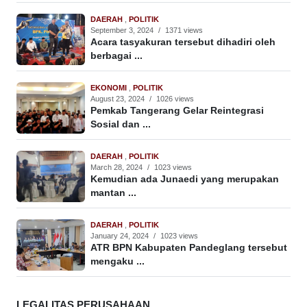
DAERAH
,
POLITIK
September 3, 2024
/
1371 views
Acara tasyakuran tersebut dihadiri oleh
berbagai ...
EKONOMI
,
POLITIK
August 23, 2024
/
1026 views
Pemkab Tangerang Gelar Reintegrasi
Sosial dan ...
DAERAH
,
POLITIK
March 28, 2024
/
1023 views
Kemudian ada Junaedi yang merupakan
mantan ...
DAERAH
,
POLITIK
January 24, 2024
/
1023 views
ATR BPN Kabupaten Pandeglang tersebut
mengaku ...
LEGALITAS PERUSAHAAN