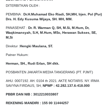
DITERBITKAN OLEH :
PEMBINA :
Dr.H.Muhamad
Eko
Riadi, SH,MH, Irjen. Pol (Pur)
Drs. H. Edy Kusuma Wijaya, SH. MH, MM.
PANASEHAT :
Dr. R. Warman Q, SH, M.Si, M.Hum, Dr,
Waqkimansyah, S.H, M.Hum, MSc, Herawan Sukses, SE,
M,Si
Direktur :
Hengki Maulana, ST.
Patner Hukum:
Herman, SH., Rudi Erlan, SH dkk.
POSBANTEN JAKARTA MEDIA TANGERANG (PT. PJMT)
AHU. 0007192. AH. 0104 th 2021. AKTE NOTARIS. NY. IRMA
SAVYNA FIRDAUS, SH,
NPW
P
:
4
2.
282
.1
37
.6-418.000
PBBR DAN NIB
:
3012210033807
REKENING MANDIRI : 155 00 11444257