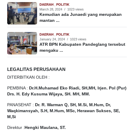
DAERAH
,
POLITIK
March 28, 2024
/
1023 views
Kemudian ada Junaedi yang merupakan
mantan ...
DAERAH
,
POLITIK
January 24, 2024
/
1023 views
ATR BPN Kabupaten Pandeglang tersebut
mengaku ...
LEGALITAS PERUSAHAAN
DITERBITKAN OLEH :
PEMBINA :
Dr.H.Muhamad
Eko
Riadi, SH,MH, Irjen. Pol (Pur)
Drs. H. Edy Kusuma Wijaya, SH. MH, MM.
PANASEHAT :
Dr. R. Warman Q, SH, M.Si, M.Hum, Dr,
Waqkimansyah, S.H, M.Hum, MSc, Herawan Sukses, SE,
M,Si
Direktur :
Hengki Maulana, ST.