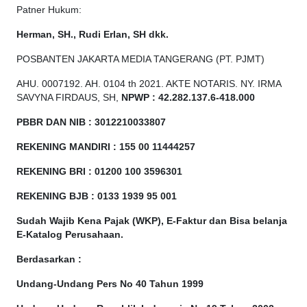
Patner Hukum:
Herman, SH., Rudi Erlan, SH dkk.
POSBANTEN JAKARTA MEDIA TANGERANG (PT. PJMT)
AHU. 0007192. AH. 0104 th 2021. AKTE NOTARIS. NY. IRMA
SAVYNA FIRDAUS, SH,
NPW
P
:
4
2.
282
.1
37
.6-418.000
PBBR DAN NIB
:
3012210033807
REKENING MANDIRI : 155 00 11444257
REKENING BRI : 01200 100
3596301
REKENING BJB : 0133 1939 95 001
Sudah Wajib Kena Pajak (WKP), E-Faktur dan Bisa belanja
E-Katalog Perusahaan.
Berdasarkan
:
Undang-Undang Pers No 40 Tahun 1999