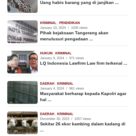
Uang habis barang yang di janjikan ...
KRIMINAL
,
PENDIDIKAN
January 10, 2024
/
1035 views
Pihak kejaksaan Tangerang akan
menulusuri pengadaan ...
HUKUM
,
KRIMINAL
January 9, 2024
/
971 views
LQ Indonesia Lawfirm Law firm terkenal ...
DAERAH
,
KRIMINAL
January 4, 2024
/
961 views
Masyarakat berharap kepada Kapolri agar
hal ...
DAERAH
,
KRIMINAL
December 30, 2023
/
1057 views
Sekitar 26 ekor kambing dalam kadang di
...