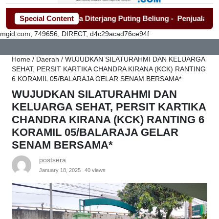
h Roboh Warga Diterjang Puting Beliung
Special Content
-
Penjualan Seragam 
mgid.com, 749656, DIRECT, d4c29acad76ce94f
Home
/
Daerah
/
WUJUDKAN SILATURAHMI DAN KELUARGA
SEHAT, PERSIT KARTIKA CHANDRA KIRANA (KCK) RANTING
6 KORAMIL 05/BALARAJA GELAR SENAM BERSAMA*
WUJUDKAN SILATURAHMI DAN
KELUARGA SEHAT, PERSIT KARTIKA
CHANDRA KIRANA (KCK) RANTING 6
KORAMIL 05/BALARAJA GELAR
SENAM BERSAMA*
postsera
January 18, 2025
40 views