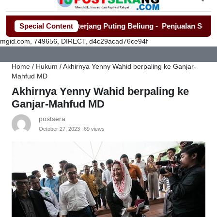
Roboh Warga Diterjang Puting Beliung
Special Content
-
Penjualan Seragam Se
mgid.com, 749656, DIRECT, d4c29acad76ce94f
Home
/
Hukum
/
Akhirnya Yenny Wahid berpaling ke Ganjar-
Mahfud MD
Akhirnya Yenny Wahid berpaling ke
Ganjar-Mahfud MD
postsera
October 27, 2023
69 views