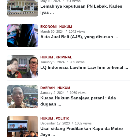
May 10, 2024
/
961 views
Lemahnya keputusan PN Lebak, Kades
Iyas ...
EKONOMI
,
HUKUM
March 30, 2024
/
1042 views
Akta Jual Beli (AJB), yang disusun ...
HUKUM
,
KRIMINAL
January 9, 2024
/
969 views
LQ Indonesia Lawfirm Law firm terkenal ...
DAERAH
,
HUKUM
January 2, 2024
/
1060 views
Kuasa Hukum Sanajaya petani : Ada
dugaan ...
HUKUM
,
POLITIK
December 17, 2023
/
1052 views
Usai sidang Pradilankan Kapolda Metro
Jaya ...