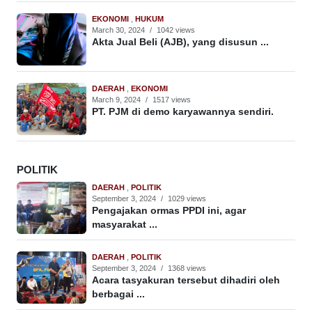
EKONOMI
,
HUKUM
March 30, 2024
/
1042 views
Akta Jual Beli (AJB), yang disusun ...
DAERAH
,
EKONOMI
March 9, 2024
/
1517 views
PT. PJM di demo karyawannya sendiri.
POLITIK
DAERAH
,
POLITIK
September 3, 2024
/
1029 views
Pengajakan ormas PPDI ini, agar
masyarakat ...
DAERAH
,
POLITIK
September 3, 2024
/
1368 views
Acara tasyakuran tersebut dihadiri oleh
berbagai ...