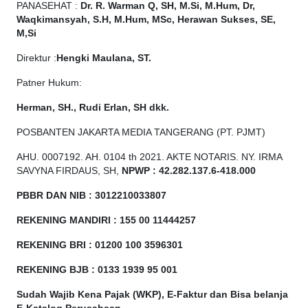
PANASEHAT :
Dr. R. Warman Q, SH, M.Si, M.Hum, Dr,
Waqkimansyah, S.H, M.Hum, MSc, Herawan Sukses, SE,
M,Si
Direktur :
Hengki Maulana, ST.
Patner Hukum:
Herman, SH., Rudi Erlan, SH dkk.
POSBANTEN JAKARTA MEDIA TANGERANG (PT. PJMT)
AHU. 0007192. AH. 0104 th 2021. AKTE NOTARIS. NY. IRMA
SAVYNA FIRDAUS, SH,
NPW
P
:
4
2.
282
.1
37
.6-418.000
PBBR DAN NIB
:
3012210033807
REKENING MANDIRI : 155 00 11444257
REKENING BRI : 01200 100
3596301
REKENING BJB : 0133 1939 95 001
Sudah Wajib Kena Pajak (WKP), E-Faktur dan Bisa belanja