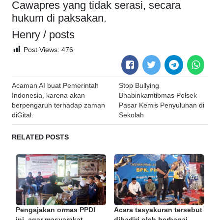
Cawapres yang tidak serasi, secara
hukum di paksakan.
Henry / posts
Post Views:
476
Post
Acaman AI buat Pemerintah
Stop Bullying
navigation
Indonesia, karena akan
Bhabinkamtibmas Polsek
berpengaruh terhadap zaman
Pasar Kemis Penyuluhan di
diGital.
Sekolah
RELATED POSTS
Pengajakan ormas PPDI
Acara tasyakuran tersebut
ini, agar masyarakat ...
dihadiri oleh berbagai ...