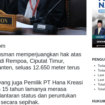
om
usman memperjuangkan hak atas
PENGU
di Rempoa, Ciputat Timur,
Toda
nten, seluas 12.650 meter terus
Toda
Last
Last
ang juga Pemilik PT Hana Kreasi
Total
 15 tahun lamanya merasa
Total
 lantaran status dan peruntukan
 secara sepihak.
HUKU