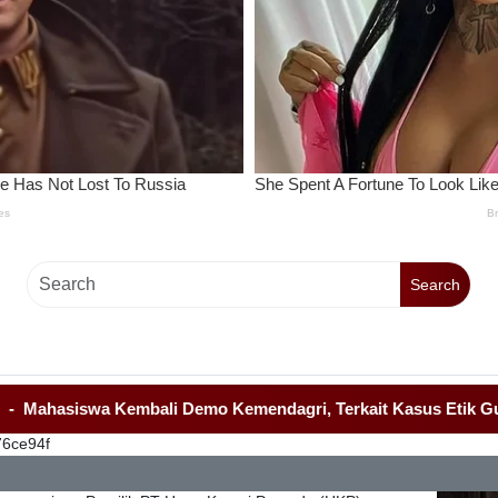
Search
mbali Demo Kemendagri, Terkait Kasus Etik Gubernur Banten.
76ce94f