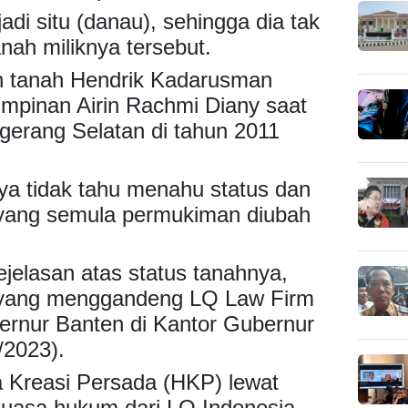
di situ (danau), sehingga dia tak
nah miliknya tersebut.
n tanah Hendrik Kadarusman
impinan Airin Rachmi Diany saat
gerang Selatan di tahun 2011
nya tidak tahu menahu status dan
yang semula permukiman diubah
jelasan atas status tanahnya,
yang menggandeng LQ Law Firm
rnur Banten di Kantor Gubernur
/2023).
Kreasi Persada (HKP) lewat
kuasa hukum dari LQ Indonesia