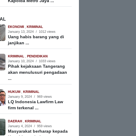
Kapolda Metro Jaya ...
NAL
EKONOMI
,
KRIMINAL
January 13, 2024
/
1012 views
Uang habis barang yang di
janjikan ...
KRIMINAL
,
PENDIDIKAN
January 10, 2024
/
1033 views
Pihak kejaksaan Tangerang
akan menulusuri pengadaan
...
HUKUM
,
KRIMINAL
January 9, 2024
/
969 views
LQ Indonesia Lawfirm Law
firm terkenal ...
DAERAH
,
KRIMINAL
January 4, 2024
/
959 views
Masyarakat berharap kepada