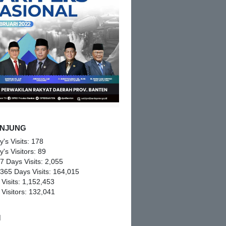
NJUNG
y's Visits:
178
y's Visitors:
89
 7 Days Visits:
2,055
 365 Days Visits:
164,015
 Visits:
1,152,453
 Visitors:
132,041
M