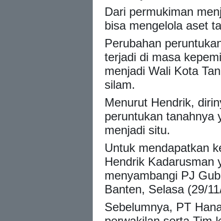
Dari permukiman menja
bisa mengelola aset ta
Perubahan peruntuka
terjadi di masa kepem
menjadi Wali Kota Tan
silam.
Menurut Hendrik, diri
peruntukan tanahnya 
menjadi situ.
Untuk mendapatkan ke
Hendrik Kadarusman 
menyambangi PJ Gube
Banten, Selasa (29/11
Sebelumnya, PT Hana 
perwakilan serta Tim 