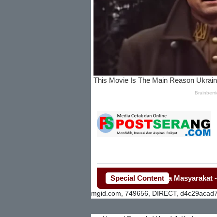
 Awak Media Dan Lembaga Swadaya Masyarakat
Special Content
-
-
Mahasiswa Ke
mgid.com, 749656, DIRECT, d4c29acad