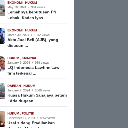
EKONOMI
,
HUKUM
May 10, 2024
/
961 views
Lemahnya keputusan PN
Lebak, Kades Iyas ...
EKONOMI
,
HUKUM
March 30, 2024
/
1042 views
Akta Jual Beli (AJB), yang
disusun ...
HUKUM
,
KRIMINAL
January 9, 2024
/
969 views
LQ Indonesia Lawfirm Law
firm terkenal ...
DAERAH
,
HUKUM
January 2, 2024
/
1060 views
Kuasa Hukum Sanajaya petani
: Ada dugaan ...
HUKUM
,
POLITIK
December 17, 2023
/
1052 views
Usai sidang Pradilankan