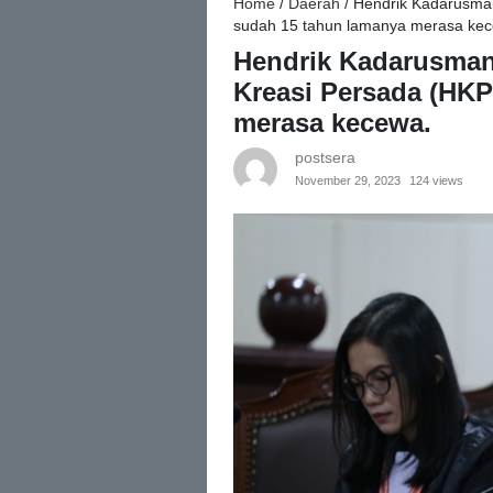
Home
/
Daerah
/
Hendrik Kadarusman
sudah 15 tahun lamanya merasa ke
Hendrik Kadarusman
Kreasi Persada (HKP
merasa kecewa.
postsera
November 29, 2023
124 views