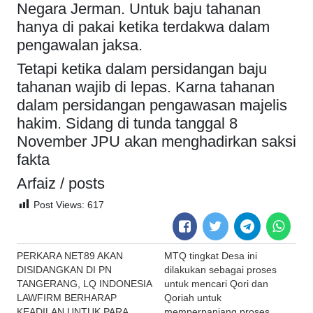
Negara Jerman. Untuk baju tahanan
hanya di pakai ketika terdakwa dalam
pengawalan jaksa.
Tetapi ketika dalam persidangan baju
tahanan wajib di lepas. Karna tahanan
dalam persidangan pengawasan majelis
hakim. Sidang di tunda tanggal 8
November JPU akan menghadirkan saksi
fakta
Arfaiz / posts
Post Views:
617
Post
PERKARA NET89 AKAN
MTQ tingkat Desa ini
navigation
DISIDANGKAN DI PN
dilakukan sebagai proses
TANGERANG, LQ INDONESIA
untuk mencari Qori dan
LAWFIRM BERHARAP
Qoriah untuk
KEADILAN UNTUK PARA
memperpanjang proses