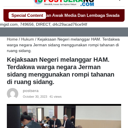
lah Jadi Sorotan Awak Media Dan Lembaga Swadaya Masyaraka
Special Content
mgid.com, 749656, DIRECT, d4c29acad76ce94f
Home
/
Hukum
/
Kejaksaan Negeri melanggar HAM. Terdakwa
warga negara Jerman sidang menggunakan rompi tahanan di
ruang sidang.
Kejaksaan Negeri melanggar HAM.
Terdakwa warga negara Jerman
sidang menggunakan rompi tahanan
di ruang sidang.
postsera
October 30, 2023
41 views