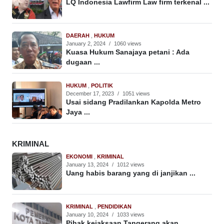
LQ Indonesia Lawfirm Law firm terkenal ...
DAERAH
,
HUKUM
January 2, 2024
/
1060 views
Kuasa Hukum Sanajaya petani : Ada
dugaan ...
HUKUM
,
POLITIK
December 17, 2023
/
1051 views
Usai sidang Pradilankan Kapolda Metro
Jaya ...
KRIMINAL
EKONOMI
,
KRIMINAL
January 13, 2024
/
1012 views
Uang habis barang yang di janjikan ...
KRIMINAL
,
PENDIDIKAN
January 10, 2024
/
1033 views
Pihak kejaksaan Tangerang akan