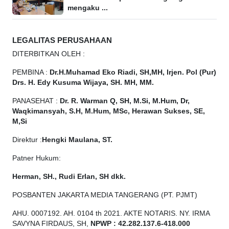
mengaku ...
LEGALITAS PERUSAHAAN
DITERBITKAN OLEH :
PEMBINA :
Dr.H.Muhamad
Eko
Riadi, SH,MH, Irjen. Pol (Pur)
Drs. H. Edy Kusuma Wijaya, SH. MH, MM.
PANASEHAT :
Dr. R. Warman Q, SH, M.Si, M.Hum, Dr,
Waqkimansyah, S.H, M.Hum, MSc, Herawan Sukses, SE,
M,Si
Direktur :
Hengki Maulana, ST.
Patner Hukum:
Herman, SH., Rudi Erlan, SH dkk.
POSBANTEN JAKARTA MEDIA TANGERANG (PT. PJMT)
AHU. 0007192. AH. 0104 th 2021. AKTE NOTARIS. NY. IRMA
SAVYNA FIRDAUS, SH,
NPW
P
:
4
2.
282
.1
37
.6-418.000