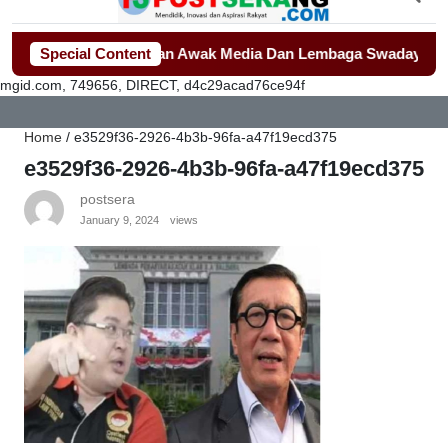
ekolah Jadi Sorotan Awak Media Dan Lembaga Swadaya Masyar
Special Content
mgid.com, 749656, DIRECT, d4c29acad76ce94f
Home
/
e3529f36-2926-4b3b-96fa-a47f19ecd375
e3529f36-2926-4b3b-96fa-a47f19ecd375
postsera
January 9, 2024
views