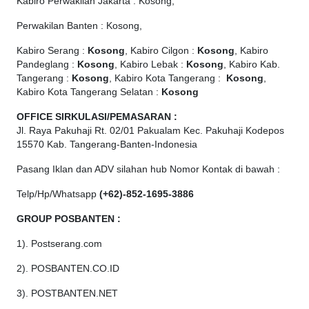
Kabiro Perwakilan Jakarta : Kosong,
Perwakilan Banten : Kosong,
Kabiro Serang :
Kosong
, Kabiro Cilgon :
Kosong
, Kabiro
Pandeglang :
Kosong
, Kabiro Lebak :
Kosong
, Kabiro Kab.
Tangerang :
Kosong
, Kabiro Kota Tangerang :
Kosong
,
Kabiro Kota Tangerang Selatan :
Kosong
OFFICE
SIRKULASI/PEMASARAN :
Jl. Raya Pakuhaji Rt. 02/01 Pakualam Kec. Pakuhaji Kodepos
15570 Kab. Tangerang-Banten-Indonesia
Pasang Iklan dan ADV silahan hub Nomor Kontak di bawah :
Telp/Hp/Whatsapp
(+62)-852-1695-3886
GROUP POSBANTEN :
1). Postserang.com
2). POSBANTEN.CO.ID
3). POSTBANTEN.NET