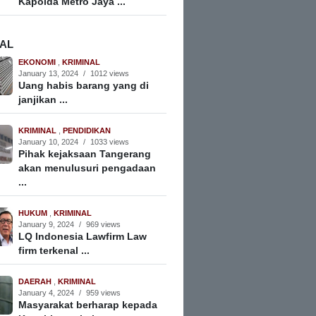
Kapolda Metro Jaya ...
NAL
EKONOMI
,
KRIMINAL
January 13, 2024
/
1012 views
Uang habis barang yang di
janjikan ...
KRIMINAL
,
PENDIDIKAN
January 10, 2024
/
1033 views
Pihak kejaksaan Tangerang
akan menulusuri pengadaan
...
HUKUM
,
KRIMINAL
January 9, 2024
/
969 views
LQ Indonesia Lawfirm Law
firm terkenal ...
DAERAH
,
KRIMINAL
January 4, 2024
/
959 views
Masyarakat berharap kepada