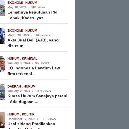
EKONOMI
,
HUKUM
May 10, 2024
/
961 views
Lemahnya keputusan PN
Lebak, Kades Iyas ...
EKONOMI
,
HUKUM
March 30, 2024
/
1042 views
Akta Jual Beli (AJB), yang
disusun ...
HUKUM
,
KRIMINAL
January 9, 2024
/
969 views
LQ Indonesia Lawfirm Law
firm terkenal ...
DAERAH
,
HUKUM
January 2, 2024
/
1059 views
Kuasa Hukum Sanajaya petani
: Ada dugaan ...
HUKUM
,
POLITIK
December 17, 2023
/
1051 views
Usai sidang Pradilankan