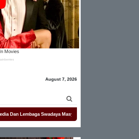
August 7, 2026
Lembaga Swadaya Masyarakat
-
-
Mahasiswa Kembali Demo Kemen