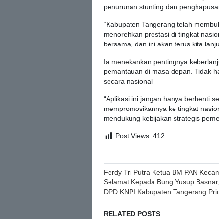
penurunan stunting dan penghapusa
“Kabupaten Tangerang telah membukt
menorehkan prestasi di tingkat nasiona
bersama, dan ini akan terus kita lan
Ia menekankan pentingnya keberlanju
pemantauan di masa depan. Tidak hany
secara nasional
“Aplikasi ini jangan hanya berhenti s
mempromosikannya ke tingkat nasion
mendukung kebijakan strategis pemer
Post Views:
412
Post
Ferdy Tri Putra Ketua BM PAN Keca
Selamat Kepada Bung Yusup Basnar, 
navigation
DPD KNPI Kabupaten Tangerang Pri
RELATED POSTS