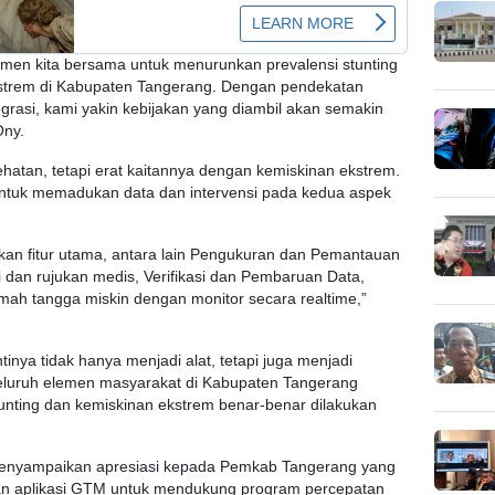
itmen kita bersama untuk menurunkan prevalensi stunting
strem di Kabupaten Tangerang. Dengan pendekatan
egrasi, kami yakin kebijakan yang diambil akan semakin
Ony.
hatan, tetapi erat kaitannya dengan kemiskinan ekstrem.
 untuk memadukan data dan intervensi pada kedua aspek
rkan fitur utama, antara lain Pengukuran dan Pemantauan
i dan rujukan medis, Verifikasi dan Pembaruan Data,
mah tangga miskin dengan monitor secara realtime,”
tinya tidak hanya menjadi alat, tetapi juga menjadi
eluruh elemen masyarakat di Kabupaten Tangerang
nting dan kemiskinan ekstrem benar-benar dilakukan
menyampaikan apresiasi kepada Pemkab Tangerang yang
kan aplikasi GTM untuk mendukung program percepatan