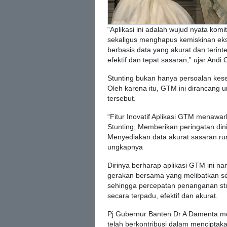
“Aplikasi ini adalah wujud nyata kom
sekaligus menghapus kemiskinan ek
berbasis data yang akurat dan terint
efektif dan tepat sasaran,” ujar Andi 
Stunting bukan hanya persoalan kese
Oleh karena itu, GTM ini dirancang
tersebut.
“Fitur Inovatif Aplikasi GTM menawa
Stunting, Memberikan peringatan din
Menyediakan data akurat sasaran ru
ungkapnya
Dirinya berharap aplikasi GTM ini nan
gerakan bersama yang melibatkan s
sehingga percepatan penanganan stu
secara terpadu, efektif dan akurat.
Pj Gubernur Banten Dr A Damenta 
telah berkontribusi dalam mencipta