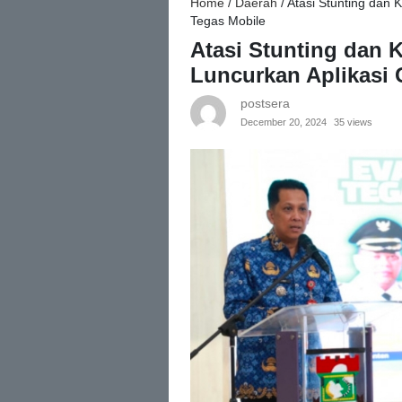
Home
/
Daerah
/
Atasi Stunting dan
Tegas Mobile
Atasi Stunting dan 
Luncurkan Aplikasi 
postsera
December 20, 2024
35 views