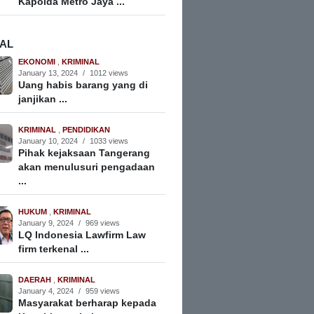
Kapolda Metro Jaya ...
NAL
EKONOMI
,
KRIMINAL
January 13, 2024
/
1012 views
Uang habis barang yang di
janjikan ...
KRIMINAL
,
PENDIDIKAN
January 10, 2024
/
1033 views
Pihak kejaksaan Tangerang
akan menulusuri pengadaan
...
HUKUM
,
KRIMINAL
January 9, 2024
/
969 views
LQ Indonesia Lawfirm Law
firm terkenal ...
DAERAH
,
KRIMINAL
January 4, 2024
/
959 views
Masyarakat berharap kepada