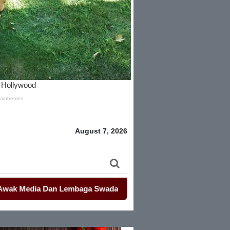
August 7, 2026
a Dan Lembaga Swadaya Masyarakat
-
-
Mahasiswa Kembali Dem