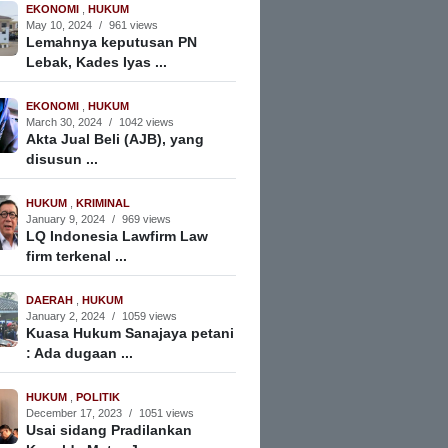
EKONOMI
,
HUKUM
May 10, 2024
/
961 views
Lemahnya keputusan PN
Lebak, Kades Iyas ...
EKONOMI
,
HUKUM
March 30, 2024
/
1042 views
Akta Jual Beli (AJB), yang
disusun ...
HUKUM
,
KRIMINAL
January 9, 2024
/
969 views
LQ Indonesia Lawfirm Law
firm terkenal ...
DAERAH
,
HUKUM
January 2, 2024
/
1059 views
Kuasa Hukum Sanajaya petani
: Ada dugaan ...
HUKUM
,
POLITIK
December 17, 2023
/
1051 views
Usai sidang Pradilankan