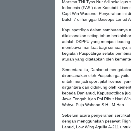
Marsma TNI Tyas Nur Adi sekaligus s
Indonesia (FASI) dan Kasubdit Lise
Capt Win Warsono. Penyerahan ini di
Batch 7 di hanggar Baseops Lanud A
Kapuspotdirga dalam sambutannya men
dilaksanakan setiap tahun berkolabo
adalah DKPPU yang menjadi leading s
membawa manfaat bagi semuanya, sep
kegiatan Puspotdirga selaku pembina 
aturan yang ditetapkan oleh kement
Sementara itu, Danlanud mengatakan
direncanakan oleh Puspotdirga yaitu 
untuk menjadi sport pilot license, ya
dirgantara dan didukung oleh kemen
kepada Danlanud, Kapuspotdirga juga
Jawa Tengah Irjen Pol Ribut Hari W
Wahyu Pujo Wahono S.H., M.Han.
Sebelum acara penyerahan sertifikat 
dengan menggunakan pesawat Fligh
Lanud, Low Wing Aquilla A-211 untuk