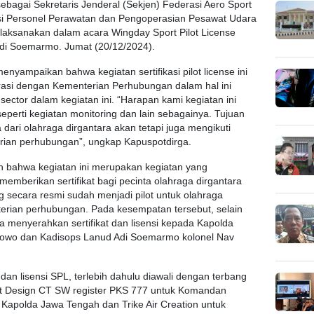
ebagai Sekretaris Jenderal (Sekjen) Federasi Aero Sport
nsi Personel Perawatan dan Pengoperasian Pesawat Udara
laksanakan dalam acara Wingday Sport Pilot License
di Soemarmo. Jumat (20/12/2024).
yampaikan bahwa kegiatan sertifikasi pilot license ini
rasi dengan Kementerian Perhubungan dalam hal ini
ector dalam kegiatan ini. “Harapan kami kegiatan ini
erti kegiatan monitoring dan lain sebagainya. Tujuan
dari olahraga dirgantara akan tetapi juga mengikuti
erian perhubungan”, ungkap Kapuspotdirga.
 bahwa kegiatan ini merupakan kegiatan yang
memberikan sertifikat bagi pecinta olahraga dirgantara
ng secara resmi sudah menjadi pilot untuk olahraga
terian perhubungan. Pada kesempatan tersebut, selain
 menyerahkan sertifikat dan lisensi kepada Kapolda
ibowo dan Kadisops Lanud Adi Soemarmo kolonel Nav
dan lisensi SPL, terlebih dahulu diawali dengan terbang
t Design CT SW register PKS 777 untuk Komandan
 Kapolda Jawa Tengah dan Trike Air Creation untuk