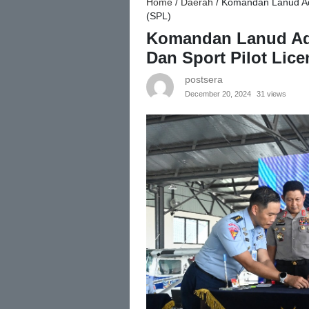
Home
/
Daerah
/
Komandan Lanud Adi
(SPL)
Komandan Lanud Adi
Dan Sport Pilot Lice
postsera
December 20, 2024
31 views