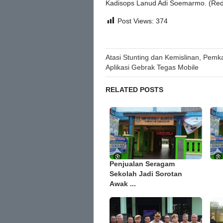
Kadisops Lanud Adi Soemarmo. (Red
Post Views:
374
Post
Atasi Stunting dan Kemislinan, Pem
Aplikasi Gebrak Tegas Mobile
navigation
RELATED POSTS
Penjualan Seragam
Sekolah Jadi Sorotan
Awak ...